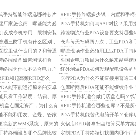
携式手持智能终端选哪种芯片
RFID手持终端多少钱，内置和手柄
好？
何差价明显？
终端厂家怎么筛，哪些能力必
PDA手持机如何与SAP对接？采用
确认？
口、中间件？
持机设成专机专用，限制安装
跨境物流行业PDA设备要支持哪些
务应用？
制、网络和多语言业务？
和普通三防手机有什么区别，
仓库每天扫码两万次，工业PDA和
须用？
扫码该怎么选？
在医院里做什么用的？和普通
哪些现场作业必须用工业PDA手持
A有的区别？
设备？
持终端设备如何测试和验
央国企电力项目为什么越来越重视
化手持终端？
持终端为什么不适合电力户
红外测温PDA如何发现配电设备的
隐患？
RFID和超高频RFID怎么
医疗PDA为什么不能直接用普通工
场刷卡与RFID批量盘点的区
PDA代替？
PDA能不能运行原来的安卓
仓库断网后PDA还能不能继续作业
P应用？
线缓存和数据补传怎么实现
不能只看工作温度：结霜、厚
RFID手持机适合做门店盘点吗？线
续航怎么测试
店盘点该怎么利用rfid手持机部署快
手持机盘点固定资产，为什么有
RFID手持机适合哪些仓库？不是所
量盘点方案
在现场却扫不到？
品都值得上RFID
机能不能和用友、金蝶、管家
PDA手持机能替代电脑开单？仓库
件对接？
哪些操作适合移动化
更换新的WMS系统，原来的
火锅店RFID餐盘扫盘结算买单方案
还能继续用吗？
理
A手持终端设备哪个品牌比较
定制PDA手持终端机找国内哪个厂