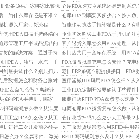
工比较好
手持机设备源头厂家哪家比较优
仓库PDA选安卓系统还是定制系统
只看功能清单
A后，为什么库存还是不准？
仓库PDA到底要买多少台？按人数
“扫码之外”
次和岗位算一笔更靠谱的账
终端机源头厂家订货流程
智能移动执法手持终端是什么？有
功能？
库使用PDA扫描手持终端的
企业初次购买工业PDA手持机的注
项及避坑指南
码追踪管理工厂半成品流转的
客户退货入库怎么用PDA处理？从
验货到重新上架的流程思路
错货的解决方案：通过手持
多门店共用一套库存系统，用PDA
码复核
怎么避免门店数据串掉？
间用PDA，油污、水汽、手
PDA设备批量充电怎么安排？充电
毒要注意什么？
备用电池和夜班交接
试用到底要试什么？别只扫几
老旧ERP系统不能提供接口，PDA
定采购
采集还能怎么落地？
点后数据怎么和财务台账对
医疗器械UDI码用PDA怎么扫？从
PDA盘点差异处理方法
验收到科室领用的追溯流程
RFID盘点怎么做？离线读
工业PDA定制开发要确认哪些硬件
存和回传校验的完整流程
块？扫码、RFID、PSAM、指纹和
去掉的PDA手持机，哪家
服装门店RFID PDA盘点怎么落地
权限怎么选
做？
快速盘点、补货提醒到门店库存同
DA扫码追溯怎么做？从温度
电商仓库PDA拣货复核怎么做？从
流向到异常签收的配置方案
拣货、库位扫描到打包复核的流程
工用工业PDA怎么做？从工
仓库收货扫码怎么减少人工补录？
员绑定到不良品追踪的现场
应商条码规范、外箱标签到异常入
手持机进行二次开发前必须要
叉车收发货场景怎么用RFID手持终
流程改造
托盘标签、月台复核和司机作业流
难扫怎么办？金属零件、激光
RFID 编码规则怎么设计？从 EPC 