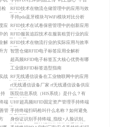
指南
巡检
RFID技术在物流仓储管理中的应用与效
率提升
手持pda蓝牙模块与WiFi模块对比分析
度应
RFID技术在试卷保密管理中的创新应用
与实施策略
中的
RFID服装追踪技术在服装租赁行业的应
用与前景
全解
RFID技术在物流行业的实际应用与效率
变革
升方
智慧仓储RFID电子标签应用全解析
超高频RFID电子标签五大核心优势有哪
些？
工业级RFID标签选型指南
实战
RF无线通信设备在工业物联网中的应用
与选型指南
rf无线通信设备厂家 rf无线通信设备供应
商推荐
手持
医院信息系统（HIS系统）是什么？有
哪些功能？
持终端
UHF超高频RFID固定资产管理手持终端
机
改善管
手持终端扫码枪叫什么名称？如何避免
常见误区？
方
身份证识别手持终端_指纹+人脸识别_
公安部与FBI双认证指纹模块的手持机