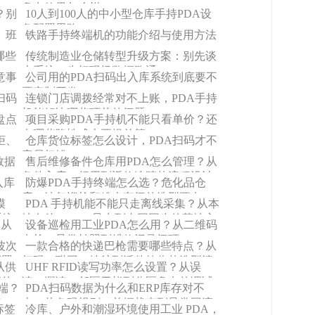
盘点效果怎么样
？别
10人到100人的中小型仓库手持PDA设
备配置思路
、班
铁路手持终端机的功能介绍与使用方法
哪些
传统制造业仓储转型升级方案：别先谈
大系统，先把现场数据跑通
意事
公司用的PDA扫码出入库系统到底要不
要定制开发？
扫码
连锁门店调拨经常对不上账，PDA手持
机能解决哪些环节的问题？
盘点
项目采购PDA手持机不能只看单价？还
有哪些隐性成本要提前算
柜、
仓库货位标签怎么设计，PDA扫码才不
容易扫错？
数据
售后维修备件仓库用PDA怎么管理？从
备件入库、领用到返修追踪的流程设计
入库
防爆PDA手持终端怎么选？危化品仓
库、油气巡检和粉尘车间的选型要点
模
PDA 手持机能不能只走离线采集？从本
系统
地存储、USB 导出到内网同步的落地方
？从
设备巡检用工业PDA怎么用？从二维码
案
步
点检、异常拍照到维修记录闭环
波次
一款合格的快递巴枪需要哪些特点？从
配置
扫码、联网、续航到派件签收的选型清
从供
UHF RFID读写功率怎么设置？从误
单
库的
读、漏读、邻区干扰到分区盘点的调试
端？
PDA扫码数据为什么和ERP库存对不
方法
程
上？从条码规则、单据状态到异常回滚
标签
冷库、户外和潮湿环境使用工业 PDA，