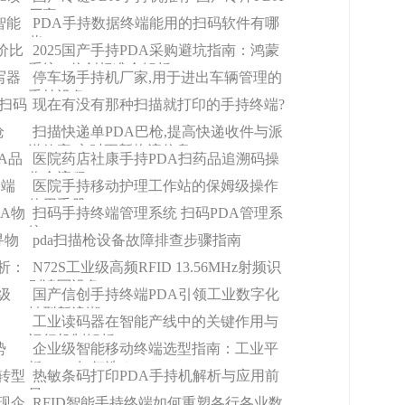
厂家
智能
PDA手持数据终端能用的扫码软件有哪
些?
价比
2025国产手持PDA采购避坑指南：鸿蒙
系统vs信创标准全解析
写器
停车场手持机厂家,用于进出车辆管理的
手持设备
了扫码
现在有没有那种扫描就打印的手持终端?
枪
扫描快递单PDA巴枪,提高快递收件与派
送效率,实时更新物流信息
A品
医院药店社康手持PDA扫药品追溯码操
作全流程
终端
医院手持移动护理工作站的保姆级操作
使用手册
BA物
扫码手持终端管理系统 扫码PDA管理系
统
寻物
pda扫描枪设备故障排查步骤指南
析：
N72S工业级高频RFID 13.56MHz射频识
别读写设备
级
国产信创手持终端PDA引领工业数字化
转型新浪潮
工业读码器在智能产线中的关键作用与
运行机制解析
势
企业级智能移动终端选型指南：工业平
板/PDA如何选？
转型
热敏条码打印PDA手持机解析与应用前
景
现企
RFID智能手持终端如何重塑各行各业数