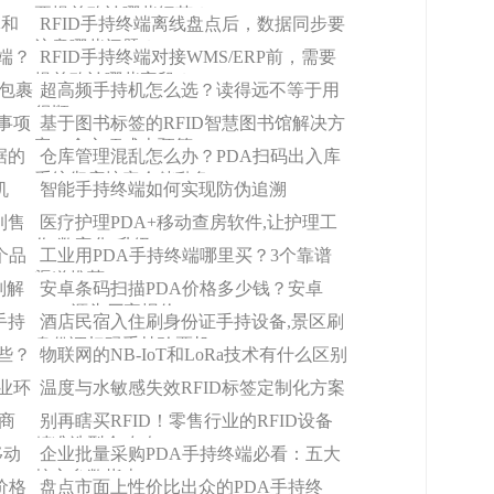
的排查清单
要提前确认哪些细节？
体和
RFID手持终端离线盘点后，数据同步要
注意哪些问题？
端？
RFID手持终端对接WMS/ERP前，需要
提前确认哪些字段？
递包裹
超高频手持机怎么选？读得远不等于用
得顺
事项
基于图书标签的RFID智慧图书馆解决方
案（含立项成本预算）
据的
仓库管理混乱怎么办？PDA扫码出入库
系统彻底搞定仓储乱象
机
智能手持终端如何实现防伪追溯
到售
医疗护理PDA+移动查房软件,让护理工
作‘数字化’升级
个品
工业用PDA手持终端哪里买？3个靠谱
渠道推荐！
别解
安卓条码扫描PDA价格多少钱？安卓
PDA源头厂家报价
手持
酒店民宿入住刷身份证手持设备,景区刷
身份证扫码手持验票机
些？
物联网的NB-IoT和LoRa​技术有什么区别
业环
温度与水敏感失效RFID标签定制化方案
商
别再瞎买RFID！零售行业的RFID设备
精准选型全攻略
移动
企业批量采购PDA手持终端必看：五大
核心参数指南
价格
盘点市面上性价比出众的PDA手持终