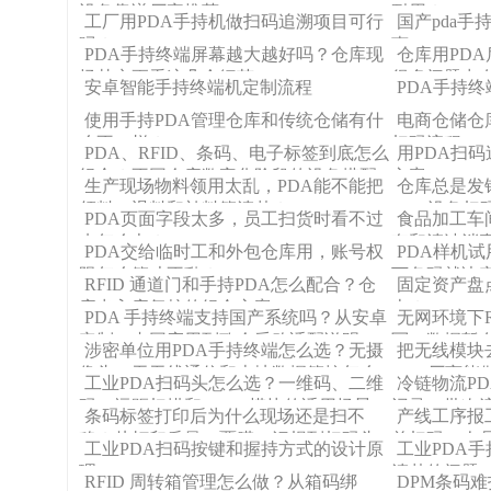
设备靠谱厂家推荐
耐用？
工厂用PDA手持机做扫码追溯项目可行
国产pda
吗？
惠
PDA手持终端屏幕越大越好吗？仓库现
仓库用PD
场其实更看这几个细节
很多问题出在
安卓智能手持终端机定制流程
PDA手持
使用手持PDA管理仓库和传统仓储有什
电商仓储仓
么不一样？
扫码流程
PDA、RFID、条码、电子标签到底怎么
用PDA扫
组合？不同仓库数字化阶段的设备搭配
方案
生产现场物料领用太乱，PDA能不能把
仓库总是发
思路
领料、退料和补料管清楚？
PDA设备扫
PDA页面字段太多，员工扫货时看不过
食品加工车
来怎么办？
套和清洁消
PDA交给临时工和外包仓库用，账号权
PDA样机
限怎么管才不乱？
下条码就决
RFID 通道门和手持PDA怎么配合？仓
固定资产盘
库出入库复核的组合方案
上？RFID 
PDA 手持终端支持国产系统吗？从安卓
无网环境下
定制、内网应用到政企采购适配说明
写、数据暂
涉密单位用PDA手持终端怎么选？无摄
把无线模块
像头、无无线通信和本地数据管控怎么
PDA厂商能
工业PDA扫码头怎么选？一维码、二维
冷链物流P
做
码、远距扫描和 DPM 模块的适用场景
记录、批次
条码标签打印后为什么现场还是扫不
产线工序报
稳？从打印质量、覆膜、污损到扫码头
单扫码、人
工业PDA扫码按键和握持方式的设计原
工业PDA
参数的测试案例
流程
理
清楚的问题
RFID 周转箱管理怎么做？从箱码绑
DPM条码