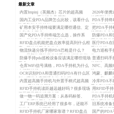
最新文章
内置Impinj‌（英频杰）芯片的超高频
2026年便
UHF RFID手持设备及厂商
处理器比较
国内工业PDA品牌怎么比较，该看什么
PDA手持
资质和能力比较好？
须在打样前
矿用本安手持终端要满足哪些通信、定
把PDA手
位和安全要求？
设置和非业
国产化PDA手持终端怎么选，操作系
防爆PDA
统、芯片和生态要核验什么？
哪些场所必
RFID盘点机能把盘点效率提高到什么程
医疗PDA
度，落地前要准备什么？
手持终端PD
物流快递分拣手持PDA巴枪是什么？
电力巡检手
2026最新物流快递分拣手持终端选购指
收？
防爆手持pda巡检设备应该满足哪些现场
普通扫码手
南及优质机型推荐
要求？
外巡检？
仓库WiFi信号满格，PDA手持机为什么
NFC、高频
会频繁掉线？
选？NFC近
OCR识别PDA和普通扫码PDA有什么区
鸿蒙、麒麟
别
别？哪些文字不适合做成条码
WMS和ER
内置超高频手持机与外置手柄式超高频
冷库PDA
RFID手持机的区别
手套和低温
RFID手持机读距越远越好吗？很多现场
用RFID
问题正是因为读得太远
些资产明明
做一物一码追溯方案：从条码标签、
PDA手持
PDA和系统要怎么配？
婆的系统软
工厂ERP系统已经用了很多年，还能不
旧系统准备
能接入PDA扫码采集？
PDA手持机
RFID手持机厂家哪家靠谱？RFID盘点
国产的PD