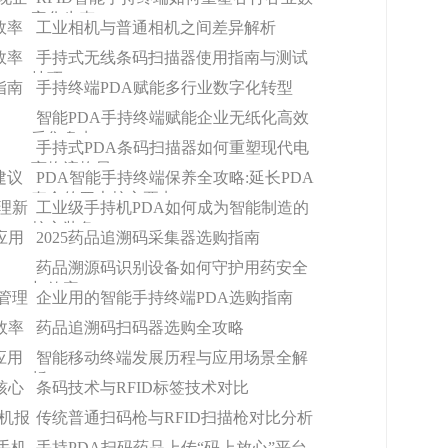
字化生态
效率
工业相机与普通相机之间差异解析
效率
手持式无线条码扫描器使用指南与测试
技巧
指南
手持终端PDA赋能多行业数字化转型
智能PDA手持终端赋能企业无纸化高效
采集盘点
手持式PDA条码扫描器如何重塑现代电
商物流格局
建议
PDA智能手持终端保养全攻略:延长PDA
寿命的四大核心要点
理新
工业级手持机PDA如何成为智能制造的
核心装备
应用
2025药品追溯码采集器选购指南
药品溯源码识别设备如何守护用药安全
与效率
管理
企业用的智能手持终端PDA选购指南
效率
药品追溯码扫码器选购全攻略
应用
智能移动终端发展历程与应用场景全解
析
核心
条码技术与RFID标签技术对比
持机报
传统普通扫码枪与RFID扫描枪对比分析
手机
手持PDA扫码药品上传“码上放心”平台