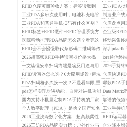
定、循环使用到丢失追踪的完整流程
刻码和反光表
RFID仓库项目验收方案：标签读取到
工业PDA
例
WMS数据准确性
升级和设备
工业PDA多班次使用时，电池和充电管
制造业产线
理怎么规划？
配使用？
工业PDA和普通手机扫码有什么区别？
仓库盘点用
企业选型要看这6点
误读和漏读
RFID标签+RFID硬件+RFID管理系统方
企业级RFI
案解决商
医院移动护理PDA品牌怎么选？看完这
移动采集终
篇文章你就懂了！
端厂家
RFID会不会慢慢取代条形码二维码等传
深圳pda/
统扫码识别方式?
些？
2026超高频RFID手持读写器价格大揭
lora通信终
秘！
源头厂家
一文读懂安卓扫码终端是啥及用途与用
2026手持
法解析
RFID读写器怎么选？6大应用场景+避坑
仓库快递P
指南
家直销，省3
PDA扫码枪多久换一次？不是看年限,重
哪款PDA
要看这几个信号
理？
pda怎样实现对讲功能，自带对讲机功能
Data Ma
的PDA手持机推荐
备？
国内支持小批量定制PDA手持机的厂家
靠谱的低频R
有哪些？
频RFID源
个人数字助理（PDA ）是啥？国产知名
工业手持机
PDA厂商一分钟带你搞懂！
家必看的「
2026工业洗涤数字化方案：超高频柔性
RFID读
标签参数对比与智能终端选型标准
RFID读写
2026三防PDA品牌实力榜：户外作业与
企业降本增