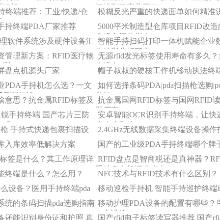
面解析
间找到了完美平衡
持终端推荐：工业/快递/仓
模糊反光严重的快递面单如何精准
用
手持终端PDA厂家推荐
5000平米制造型仓库项目RFID改
金投入评估指南
储管理软件系统涉及硬件设备汇
智能手持扫码打印一体机赋能企业
化转型分析研究
物资管理新方案：RFID医疗物
无源rfid发光标签使用寿命有多久
实测
会没电？
屏盘点机源头厂家
帽子叔叔的硬核工作机移动执法终
业PDA手持机怎么选？一文
如何选择条码PDA|pda扫描枪选购|p
万元冤枉钱
种好
啥意思？抗金属RFID标签及
抗金属国网RFID标签与国网RFID
器厂家
展锐手持终端 国产芯片三防
安卓智能OCR识别手持终端，让快
扫码+RFID)
库速度翻倍
描枪 手持式快递包裹扫描设
2.4GHz无线数据采集终端设备操作
库入库效率低解决方案
国产的工业级PDA手持终端哪个牌
金属标签是什么？其工作原理详
RFID盘点是智商税还是真神器？RF
手持盘点机避坑指南
能终端是什么？怎么用？
NFC技术与RFID技术有什么区别？
什么设备？医用手持终端pda
移动巡检手持机 智能手持巡护终端P
卓系统的条码扫描pda选购指南
移动护理PDA设备的配置有哪些？
一文讲透！
备还能识别身份证和护照 真
国产rfid电子标签读写器推荐 国产rfi