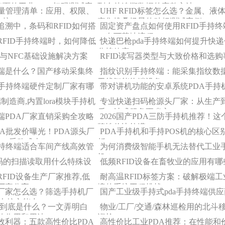
面的工业PDA 扫码测试案
到仓储追溯数据的完整方法
批量管理清单：应用、权限、
UHF RFID标签怎么选？金属、液
交接
密集堆叠场景的贴标测试案例
追溯中，条码和RFID如何搭
固定资产盘点如何使用RFID手持终
一套可落地流程
RFID手持终端时，如何降低
快递巴枪pda手持终端如何提升快
？
分拣效率
D与NFC基础设施解决方案
RFID读写器类型与大致价格和选购
端是什么？国产移动采集终
指纹识别手持终端：能采集指纹数
无线智能终端设备
rfid手持终端硬件定制厂家有哪
带对讲机功能的安卓系统PDA手持
端制造商,内置lora模块手持机
专业快递扫码枪源头厂家：从生产
后一站式服务更省心！
终端PDA厂家直销采购全攻略
2026国产PDA三防手持机推荐！这
牌性价比拉满！
DA批发价曝光！PDA源头厂
PDA手持机和手持POS机的核心区
0%采购成本！
析
手持终端适合车间产线高效管
为何消费级智能手机无法替代工业
机？
trix码的扫描读取用什么特殊设
低频RFID设备在畜牧业的应用有哪
FID设备生产厂家推荐,低
耐高温RFID标签方案：破解极端工
头厂家分享
境的系统工程挑战
厂家怎么选？筛选手持机厂
国产工业级手持式pda手持终端供应
3大核心能力」
写器到底是什么？一文弄明白
物业/工厂/交通/森林巡检用的北斗
器的作用和用法
巡检PDA
效利器：五款高性价比PDA
高性价比工业PDA推荐：在性能和