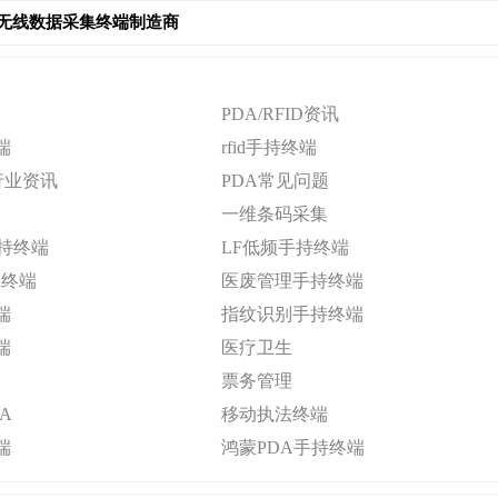
写器|无线数据采集终端制造商
PDA/RFID资讯
端
rfid手持终端
D行业资讯
PDA常见问题
一维条码采集
手持终端
LF低频手持终端
a终端
医废管理手持终端
端
指纹识别手持终端
端
医疗卫生
票务管理
A
移动执法终端
端
鸿蒙PDA手持终端