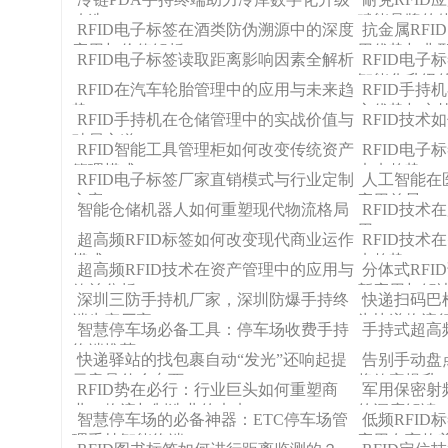
改造
赋能品牌的
RFID电子标签在酒类防伪溯源中的深度
抗金属RF
应用与价值解析
用优势与典
RFID电子标签读取距离影响因素全解析
RFID电
智能化升级
RFID在汽车轮胎管理中的应用与未来趋
RFID手
势
心优势与实
RFID手持机在仓储管理中的实战价值与
RFID技
破局之道
RFID智能工具管理柜如何改变传统资产
RFID电
管理模式
未来趋势
RFID电子标签厂家直销模式与行业定制
人工智能在
方案
应用前景
智能仓储机器人如何重塑现代物流格局
RFID技
用
超高频RFID标签如何改变现代商业运作
RFID技
模式
来趋势
超高频RFID技术在资产管理中的应用与
分体式RF
效益分析
新应用与解
深圳三防手持机厂家，深圳防爆手持终
快递扫码巴
端生产厂家
为快递物流
智慧停车场必备工具：停车场收费手持
手持式超高频
终端推荐
快递驿站的找包裹自动“发光”还响起提
告别手动盘
示音是什么东西
将效率提升1
RFID势在必行：行业巨头如何重塑商
军用保密射
业、物流与制造业的未来
的深度解读
智慧停车场的必备神器：ETC停车场管
低频RFID
理手持智能终端
应用在畜牧