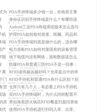
式为
PDA手持终端多少钱一台，价格差主要
差在哪里？
接
身份证识别手持终端是什么？有哪些读
取方式？
码
Android工业PDA终端系统版本怎么选与
升级管理
手机
护理PDA如何核对患者、医嘱、药品和
执行时间？
终端
PDA手持终端到底是做什么的，适合哪
些企业使用？
国产
电力巡检PDA如何对接现有的设备管理
系统？
早期
地下电缆沟没有网络，巡检数据该怎么
采集？
业
防爆PDA和普通三防PDA不是一回事：
化工、能源现场怎么区分
？离
RFID读得越远越好吗？仓库盘点中的串
读、误读和漏读问题
下门
RFID手持机和普通PDA有什么区别？别
速批
只看外观像不像
有货
仓库只有几个人，有必要上PDA手持机
和配套的wms系统吗？
现场
买PDA手持终端时，为什么同样配置不
同厂家报价差很多？
的原
类似海底捞火锅店RFID餐盘扫盘结算收
款方案详解
商代
使用PDA手持机进行扫码入库、出库、