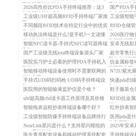
工业场景首选指南
手持终端全
2026高性价比PDA手持终端推荐：这3
国产PDA手
款兼顾性能与成本
储全场景适
工业级UHF超高频RFID手持终端厂家推
工业级智能
荐
不同频段RFID技术在特定行业中的优劣
RFID仓
势对比
总
移动执法终端是什么?是手机?一文读懂
2026医疗
移动执法终端设备！
资闭环管理
智能NFC读卡器-手持式NFC读写器终端
安卓无线彩
设备
国产工业级无线lora终端设备源头厂家
超市零售行
帮你省掉数
医院实习护士必看的护理PDA手持机入
抗金属标签
门指南
读写器推荐
智能移动终端设备使用时不需要联网的
N72U紫光
解决方案
PDA (NFC+
手持式UDI码扫码枪 UDI码手持终端设
快递pda扫
备
备
医院用的智能输液监护仪是个啥？
鞋子服装仓
uhf超高频rfid读卡器工作原理及其价格
RFID抗
解
智能电表远程抄表终端设备哪个好？
红外抄表智
工业级智能防爆手持终端设备品牌排行
医用pda是
生产厂家
NearLink星闪是什么？支持星闪模组的
2025年安
PDA手持终端
医生查房配套设备和移动护理系统配套
手持终端设