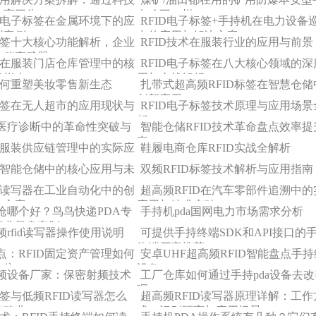
体育巨头
有啥不一样！
ID电子标签在金属环境下的应
RFID电子标签+手持机在电力设备
型案例
中的应用与解决方案
子标签十大核心功能解析，企业
RFID技术在服装行业的应用与前景
的秘密武器
持机在服装门店仓库管理中的核
RFID电子标签在八大核心领域的深
战指南
用与实战解析
术如何重塑美妆零售新生态
扎带式超高频RFID标签在智慧仓储
创新应用
子标签在无人超市的应用现状与
RFID电子标签技术原理与应用场景
析
医疗诊断中的革命性突破与
智能仓储RFID技术革命盘点效率提
案
术在服装供应链管理中的实际应
鞋履电商仓库RFID实战全解析
术在智能仓储中的核心应用与未
双频RFID标签技术解析与应用指南
ID读写器在工业自动化中的创
超高频RFID在汽车零部件追溯中的
决方案
应用与技术突破
枪哪个好？鸟鸟快递PDA专
手持机pda国网电力市场需求分析
行业量身定制
rfid读写器操作使用说明
可提供手持终端SDK和API接口的
终端厂家推荐
点：RFID固定资产管理如何
安卓UHF超高频RFID智能盘点手
0倍？
设备
频设备厂家：保密射频技术
工厂仓库如何通过手持pda设备去
理
标签与低频RFID读写器怎么
超高频RFID读写器原理详解：工作
养殖业？
式、识别距离与应用场景