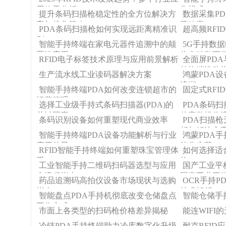
用效果分析
集模式
提升条码扫描枪稳定性的全方位解决方
数据采集P
案与优化策略
营效率
PDA条码扫描枪如何实现远距离精准识
超高频RF
别！
智能手持终端在家电元器件追溯中的颠
5G手持数
覆性应用
将突破数百
RFID电子标签技术原理与应用前景解析
全面屏PD
持终端选购
生产流水线工业读码器解决方案
鸿蒙PDA
浪潮
智能手持终端PDA如何改变连锁超市的
固定式RFI
运营管理
选择工业级手持式条码扫描器(PDA)的
PDA条码
关键因素
的完整操作
条码识别设备如何重塑现代商业效率
PDA扫描
析与解决方
智能手持终端PDA设备功能解析与行业
鸿蒙PDA
应用前景
能化变革
RFID智能手持终端如何重塑珠宝管理体
如何选择适
系
枪
工业智能手持二维码扫码器选型与应用
国产工业平板
全流程指南
国产工业平
药品追溯码高拍仪设备市场现状与选购
OCR手持
指南
技术解析
智能盘点PDA手持机彻底改变仓储盘点
智能仓储手
工作方式
市面上各类型的扫码枪价格差异揭秘
能连WIFI
冷链PDA手持终端助力冷库数字化升级
耐克RFI