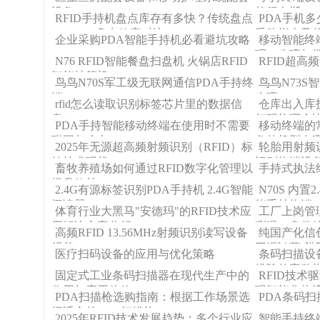
设备
的很奈斯！
RFID手持机盘点库存有多快？传统盘点
PDA手机多
VS RFID盘点效率对比
采购指南及
企业采购PDA智能手持机必看避坑攻略
移动智能终
理、步骤与
N76 RFID智能餐盘扫盘机 火锅店RFID
RFID超
智能结算机
鸟鸟N70S军工级无联网通信PDA手持终
鸟鸟N73S
端
步骤
rfid怎么读取识别标签芯片里的数据信
仓库出入库
息？
扫码枪哪个
PDA手持智能移动终端在使用时不需要
移动终端的
联网怎么办？
备的机型有
2025年无源超高频射频识别（RFID）标
轮胎用射频识
签技术现状
识别终端设
畜牧养殖场如何通过RFID数字化管理以
手持式执法
提升效益
2.4G有源标签识别PDA手持机 2.4G智能
N70S 内置2
阅读器
能手持终端
体育行业大黑马"安德玛"的RFID技术应
工厂上岗管
用解决方案分析
测温、身份
高频RFID 13.56MHz射频识别读写设备
纯国产化信创
规范
开源鸿蒙/麒
医疗扫码设备的应用与优化策略
条码扫描设
排除的完整
固定式工业条码扫描器在现代生产中的
RFID技术
作用与应用价值
现智能化物
PDA扫描枪选购指南：根据工作场景选
PDA条码
择适合的PDA扫描枪
2025年RFID技术发展趋势：多个行业应
智能手持终