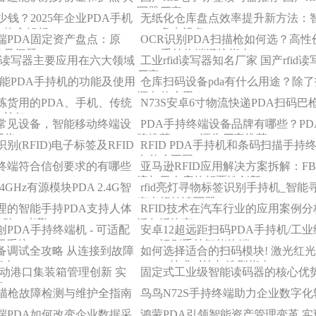
写器厂家
少钱？2025年企业PDA手机
无纸化仓库盘点效率提升新方法：
价格全解析
PDA盘点设备
端PDA固定资产盘点：原
OCR识别PDA扫描枪如何选？高性
常见问题
OCR手持终端避坑指南
高频读写器主要应用在六大领域
工业rfid读写器知名厂家 国产rfid读
厂家
智能PDA手持机的功能及使用
仓库扫码设备pda有什么用途？除
还有什么用？
拣货用的PDA、手机、传统
N73S安卓6寸物流快递PDA扫码巴
比较好？
常见设备，智能移动终端设
PDA手持终端设备品牌有哪些？PD
哪些？
牌推荐_PDA源头厂家推荐
别(RFID)电子标签及RFID
RFID PDA手持机和条码扫描手持
备
有什么不同
终端符合信创要求的有哪些
亚马逊RFID应用解决方案拆解：F
流与无人店的颠覆性创新
.4GHz有源模块PDA 2.4G智
rfid亮灯寻物标签识别手持机_智能
声光标签读写器
理的智能手持PDA支持人体
RFID技术在汽车行业的应用案例分
核验、考勤
沃尔沃汽车
PDA手持终端机 - 可适配
安卓12超远距扫码PDA手持机/工业
麟系统
NFC识别手持智能终端
备调试全攻略 从连接到故障
如何选择适合的扫码模块! 激光红光
指南
CMOS技术对比与选型指南
驱动港口集装箱管理创新 实
固定式工业级智能读码器的核心优
流
扫描枪故障检测与维护全指南
鸟鸟N72S手持终端助力企业数字化
端PDA如何改变企业数据采
鸿蒙PDA引领智能资产管理变革 实