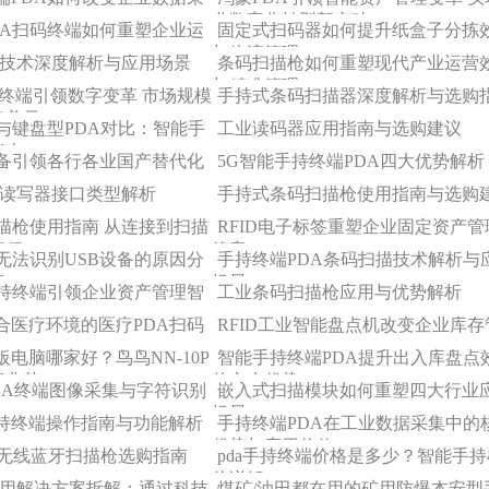
业数字化转型新突破
DA扫码终端如何重塑企业运
固定式扫码器如何提升纸盒子分拣
与物流管理
ID技术深度解析与应用场景
条码扫描枪如何重塑现代产业运营
与精准管理
据终端引领数字变革 市场规模
手持式条码扫描器深度解析与选购
亿美元
A与键盘型PDA对比：智能手
工业读码器应用指南与选购建议
指南
设备引领各行各业国产替代化
5G智能手持终端PDA四大优势解析
D读写器接口类型解析
手持式条码扫描枪使用指南与选购
扫描枪使用指南 从连接到扫描
RFID电子标签重塑企业固定资产管
流程
篇章
枪无法识别USB设备的原因分
手持终端PDA条码扫描技术解析与
案
场景
手持终端引领企业资产管理智
工业条码扫描枪应用与优势解析
合医疗环境的医疗PDA扫码
RFID工业智能盘点机改变企业库存
电脑哪家好？鸟鸟NN-10P
智能手持终端PDA提升出入库盘点
板典范
的六大优势
PDA终端图像采集与字符识别
嵌入式扫描模块如何重塑四大行业
场景
持终端操作指南与功能解析
手持终端PDA在工业数据采集中的
优势与应用价值
的无线蓝牙扫描枪选购指南
pda手持终端价格是多少？智能手
价详解
D应用解决方案拆解：通过科技
煤矿/油田都在用的矿用防爆本安型