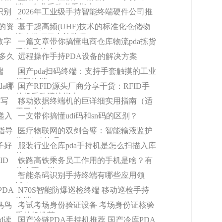
端，企业采购必看指南
识别
2026年工业级手持智能终端硬件公司推
荐
造的资
基于超高频(UHF)技术的标准化仓储物
流改造项目实施路径
数字
一篇文章带你搞懂电商仓库物流pda拣货
系统是什么？
？多久
远程操作手持PDA设备的解决方案
端
国产pda扫码终端：支持手套触摸的工业
扫码终端
da哪
国产RFID源头厂商分享干货：RFID手
持机采购避坑指南
读写
移动数据终端机的巨详细实用指南（适
用于小白）
递入
一文带你搞懂udi码和sn码的区别？
指导
医疗物联网的双剑合璧：智能输液监护
仪+移动护理pda
子好
服装行业仓库pda手持机是怎么扫描入库
的？
ID
铁路高铁乘务员工作用的手机是啥？有
什么不一样？
智能条码识别手持终端有哪些应用领
域？
DA
N70S智能防爆巡检终端 移动巡检手持
终端PDA
鸟鸟
考试考场身份验证设备 考场身份证核验
手持机推荐
d读
国产冷链PDA手持机推荐 国产冷库PDA