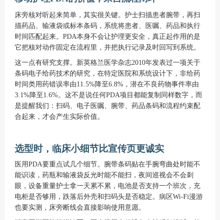
床旁核对听起来简单，其实很关键。护士扫描患者腕带，再扫
描药品、输液袋或标本条码，系统将患者、医嘱、药品和执行
时间匹配起来。PDA本身不会让护理更安全，真正起作用的是
它把核对动作固定在流程里，并把执行记录及时回写到系统。
这一点有研究支撑。新英格兰医学杂志2010年发表过一项关于
条码电子给药技术的研究，在特定医院和系统设计下，非给药
时间类用药错误率由11.5%降至6.8%，潜在不良药物事件率由
3.1%降至1.6%。这不是说任何PDA项目都能复制同样数字，而
是提醒我们：扫码、电子医嘱、腕带、药品条码和流程约束配
合起来，才会产生实际价值。
选型时，临床小细节比宣传页更诚实
医用PDA要重点试几个细节。腕带条码贴在手腕弯曲处时能不
能识读，药瓶和输液袋反光时能不能扫，夜间巡视会不会刺
眼，设备重量护士拿一天累不累，电池是否支持一个班次，充
电柜是否够用，跌落后外壳和扫码头是否稳定。病区Wi-Fi漫游
也要实测，床旁断线会直接影响使用意愿。