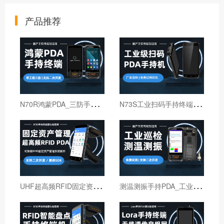
产品推荐
N
70R鸿蒙PDA_三防手持PDA终端_国产鸿蒙手持终端
N
73S工业扫码手持终端｜6寸仓库出入库PDA扫码枪
U
HF超高频RFID固定资产管理手持终端机
测
温测振手持PDA_工业巡检手持终端机_红外线测温PDA