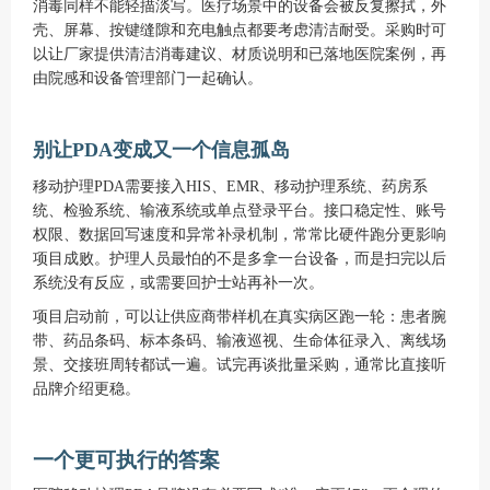
消毒同样不能轻描淡写。医疗场景中的设备会被反复擦拭，外
壳、屏幕、按键缝隙和充电触点都要考虑清洁耐受。采购时可
以让厂家提供清洁消毒建议、材质说明和已落地医院案例，再
由院感和设备管理部门一起确认。
别让
PDA变成又一个信息孤岛
移动护理PDA需要接入HIS、EMR、移动护理系统、药房系
统、检验系统、输液系统或单点登录平台。接口稳定性、账号
权限、数据回写速度和异常补录机制，常常比硬件跑分更影响
项目成败。护理人员最怕的不是多拿一台设备，而是扫完以后
系统没有反应，或需要回护士站再补一次。
项目启动前，可以让供应商带样机在真实病区跑一轮：患者腕
带、药品条码、标本条码、输液巡视、生命体征录入、离线场
景、交接班周转都试一遍。试完再谈批量采购，通常比直接听
品牌介绍更稳。
一个更可执行的答案