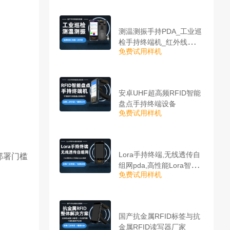
测温测振手持PDA_工业巡
检手持终端机_红外线测温
免费试用样机
PDA
安卓UHF超高频RFID智能
盘点手持终端设备
免费试用样机
Lora手持终端,无线透传自
部署门槛
组网pda,高性能Lora智能
免费试用样机
巡检机
国产抗金属RFID标签与抗
金属RFID读写器厂家