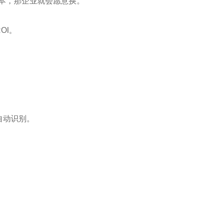
成本，那企业就会愿意换。
OI。
自动识别。