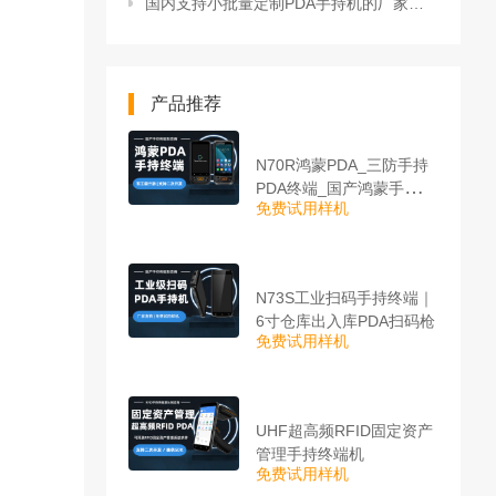
国内支持小批量定制PDA手持机的厂家有哪些？
产品推荐
N70R鸿蒙PDA_三防手持
PDA终端_国产鸿蒙手持终
免费试用样机
端
N73S工业扫码手持终端｜
6寸仓库出入库PDA扫码枪
免费试用样机
UHF超高频RFID固定资产
管理手持终端机
免费试用样机