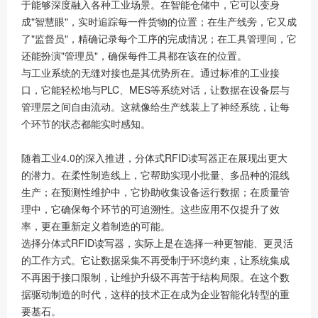
于能够深度融入各种工业场景。在智能仓储中，它可以变身
成"智慧眼"，实时追踪每一件货物的位置；在生产线旁，它又成
了"监督员"，精确记录每个工序的完成情况；在工具管理间，它
还能扮演"管理员"，确保每件工具都在该在的位置。
与工业系统的无缝对接也是其优势所在。通过标准的工业接
口，它能轻松地与PLC、MES等系统对话，让数据在设备层与
管理层之间自由流动。这就像给生产线装上了神经系统，让每
个环节的状态都能实时感知。
随着工业4.0的深入推进，分体式RFID读写器正在展现出更大
的潜力。在柔性制造线上，它帮助实现小批量、多品种的混线
生产；在预测性维护中，它协助收集设备运行数据；在质量管
理中，它确保每个环节的可追溯性。这些应用不仅提升了效
率，更在重新定义着制造的可能。
选择分体式RFID读写器，实际上是在选择一种更智能、更灵活
的工作方式。它让数据采集不再受制于环境约束，让系统集成
不再困于接口限制，让维护升级不再苦于结构局限。在这个数
据驱动制造的时代，这样的技术正在成为企业智能化转型的重
要基石。