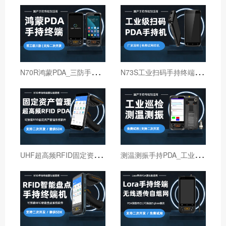
N
70R鸿蒙PDA_三防手持PDA终端_国产鸿蒙手持终端
N
73S工业扫码手持终端｜6寸仓库出入库PDA扫码枪
U
HF超高频RFID固定资产管理手持终端机
测
温测振手持PDA_工业巡检手持终端机_红外线测温PDA