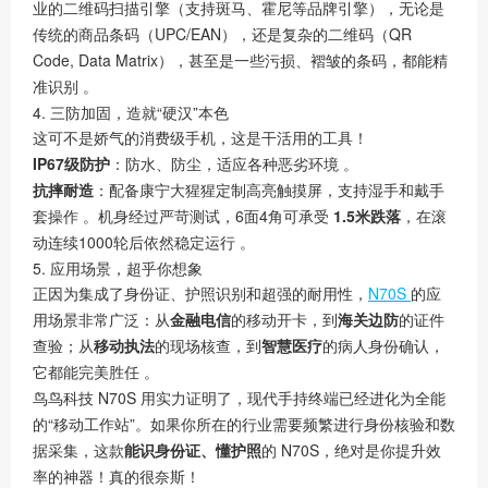
业的二维码扫描引擎（支持斑马、霍尼等品牌引擎），无论是
传统的商品条码（UPC/EAN），还是复杂的二维码（QR
Code, Data Matrix），甚至是一些污损、褶皱的条码，都能精
准识别 。
4. 三防加固，造就“硬汉”本色
这可不是娇气的消费级手机，这是干活用的工具！
IP67级防护
：防水、防尘，适应各种恶劣环境 。
抗摔耐造
：配备康宁大猩猩定制高亮触摸屏，支持湿手和戴手
套操作 。机身经过严苛测试，6面4角可承受
1.5米跌落
，在滚
动连续1000轮后依然稳定运行 。
5. 应用场景，超乎你想象
正因为集成了身份证、护照识别和超强的耐用性，
N70S
的应
用场景非常广泛：从
金融电信
的移动开卡，到
海关边防
的证件
查验；从
移动执法
的现场核查，到
智慧医疗
的病人身份确认，
它都能完美胜任 。
鸟鸟科技 N70S 用实力证明了，现代手持终端已经进化为全能
的“移动工作站”。如果你所在的行业需要频繁进行身份核验和数
据采集，这款
能识身份证、懂护照
的 N70S，绝对是你提升效
率的神器！真的很奈斯！