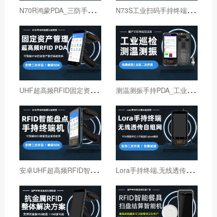
N
70R鸿蒙PDA_三防手持PDA终端_国产鸿蒙手持终端
N
73S工业扫码手持终端｜6寸仓库出入库PDA扫码枪
U
HF超高频RFID固定资产管理手持终端机
测
温测振手持PDA_工业巡检手持终端机_红外线测温PDA
安
卓UHF超高频RFID智能盘点手持终端设备
L
ora手持终端,无线透传自组网pda,高性能Lora智能巡检机