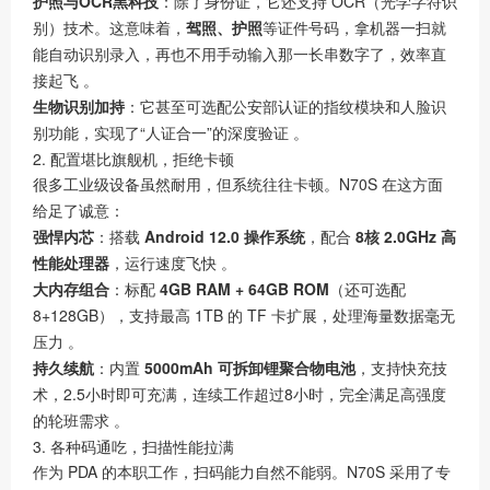
护照与OCR黑科技
：除了身份证，它还支持 OCR（光学字符识
别）技术。这意味着，
驾照、护照
等证件号码，拿机器一扫就
能自动识别录入，再也不用手动输入那一长串数字了，效率直
接起飞 。
生物识别加持
：它甚至可选配公安部认证的指纹模块和人脸识
别功能，实现了“人证合一”的深度验证 。
2. 配置堪比旗舰机，拒绝卡顿
很多工业级设备虽然耐用，但系统往往卡顿。N70S 在这方面
给足了诚意：
强悍内芯
：搭载
Android 12.0 操作系统
，配合
8核 2.0GHz 高
性能处理器
，运行速度飞快 。
大内存组合
：标配
4GB RAM + 64GB ROM
（还可选配
8+128GB），支持最高 1TB 的 TF 卡扩展，处理海量数据毫无
压力 。
持久续航
：内置
5000mAh 可拆卸锂聚合物电池
，支持快充技
术，2.5小时即可充满，连续工作超过8小时，完全满足高强度
的轮班需求 。
3. 各种码通吃，扫描性能拉满
作为 PDA 的本职工作，扫码能力自然不能弱。N70S 采用了专