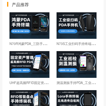
产品推荐
N
70R鸿蒙PDA_三防手持PDA终端_国产鸿蒙手持终端
N
73S工业扫码手持终端｜6寸仓库出入库PDA扫码枪
U
HF超高频RFID固定资产管理手持终端机
测
温测振手持PDA_工业巡检手持终端机_红外线测温PDA