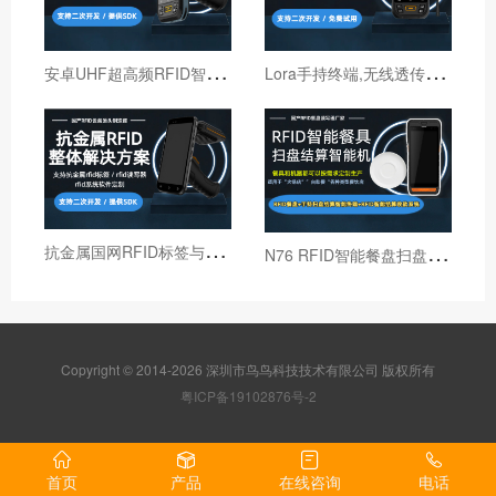
安
卓UHF超高频RFID智能盘点手持终端设备
L
ora手持终端,无线透传自组网pda,高性能Lora智能巡检机
抗
金属国网RFID标签与国网RFID读写器厂家
N
76 RFID智能餐盘扫盘机 火锅店RFID智能结算机
Copyright © 2014-2026 深圳市鸟鸟科技技术有限公司 版权所有
粤ICP备19102876号-2
首页
产品
在线咨询
电话