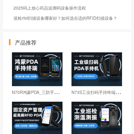
2025码上放心药品追溯码设备操作流程
巡检rfid扫描设备哪家好？如何选合适的RFID扫描设备？
产品推荐
N
70R鸿蒙PDA_三防手持PDA终端_国产鸿蒙手持终端
N
73S工业扫码手持终端｜6寸仓库出入库PDA扫码枪