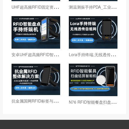
U
HF超高频RFID固定资产管理手持终端机
测
温测振手持PDA_工业巡检手持终端机_红外线测温PDA
安
卓UHF超高频RFID智能盘点手持终端设备
L
ora手持终端,无线透传自组网pda,高性能Lora智能巡检机
抗
金属国网RFID标签与国网RFID读写器厂家
N
76 RFID智能餐盘扫盘机 火锅店RFID智能结算机