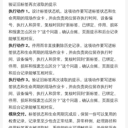
验证旧标签再次读取的提示
执行动作 1。
设计标签状态机。这项动作要写进标签状态和生
命周期的现场作业卡，并由负责岗位留存执行时间、设备编
号、执行人和异常。复核时回到“新标签、已绑定、停用、损坏
和报废怎么区分？”这个问题，确认台账、页面提示和后台记录
能够互相对应。
执行动作 2。
停用而非直接删除历史记录。这项动作要写进标
签状态和生命周期的现场作业卡，并由负责岗位留存执行时
间、设备编号、执行人和异常。复核时回到“新标签、已绑定、
停用、损坏和报废怎么区分？”这个问题，确认台账、页面提示
和后台记录能够互相对应。
执行动作 3。
验证旧标签再次读取的提示。这项动作要写进标
签状态和生命周期的现场作业卡，并由负责岗位留存执行时
间、设备编号、执行人和异常。复核时回到“新标签、已绑定、
停用、损坏和报废怎么区分？”这个问题，确认台账、页面提示
和后台记录能够互相对应。
模块交付。
标签状态和生命周期完成后，保留一份可以复用的
检查记录。记录里至少包含正常结果、异常样例、处理路径和
停用标签再次被读取时，系统能给出可理解提示，并保留历史