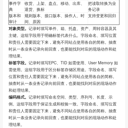
事件字
收货、上架、盘点、移动、出库、
把读取转换为业
典
退货、换标
务记录
版本和
规则版本、接口版本、操作人、时
支持变更和回归
审计
间、原因
对象类型。
记录时填写单件、箱、托盘、资产、周转容器及其
主键。这组字段用于明确标签代表什么。字段命名、填写位置
和责任人需要固定下来，避免不同站点使用各自的简称。抽查
时从一条业务记录向前回查，也要能找到对应的现场动作和处
理结果。
标签字段。
记录时填写EPC、TID 如需使用、User Memory 如
需使用。这组字段用于区分标签存储区用途。字段命名、填写
位置和责任人需要固定下来，避免不同站点使用各自的简称。
抽查时从一条业务记录向前回查，也要能找到对应的现场动作
和处理结果。
编码格式。
记录时填写命名空间、类型、序列号、长度、示
例。这组字段用于保证生成和校验一致。字段命名、填写位置
和责任人需要固定下来，避免不同站点使用各自的简称。抽查
时从一条业务记录向前回查，也要能找到对应的现场动作和处
理结果。