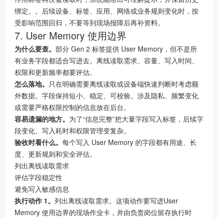
绑定。。后续设备、标签、应用、网络或业务规则变化时，按
受影响范围回归，不要等到现场报障后再补资料。
7. User Memory 使用边界
为什么要查。
部分 Gen 2 标签提供 User Memory，但不是所
有业务字段都适合写进去。离线读取需求、容量、写入时间、
权限和更新频率都要评估。
怎么落地。
只在明确需要离线读取或设备端快速判断时考虑额
外数据。字段保持短小、稳定、可校验。涉及隐私、频繁变化
或需要严格权限控制的信息放在后台。
容易遗漏的地方。
为了“信息完整”把大量字段写入标签，后续字
段变化、写入耗时和权限管理变复杂。
验收时看什么。
每个写入 User Memory 的字段都有用途、长
度、更新规则和安全评估。
列出离线读取需求
评估字段稳定性
避免写入敏感信息
执行动作 1。
列出离线读取需求。这项动作要写进User
Memory 使用边界的现场作业卡，并由负责岗位留存执行时