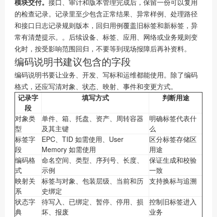
模块交付。
接口、审计和版本管理完成后，保留一份可以复用
的检查记录。记录里至少包含正常结果、异常样例、处理路径
和接口日志记录规则版本，回归用例覆盖旧标签和新标签，异
常有清楚提示。。后续设备、标签、应用、网络或业务规则变
化时，按受影响范围回归，不要等到现场报障后再补资料。
编码说明书建议包含的字段
编码说明书要让业务、开发、写标和运维都能使用。除了编码
格式，还应写清对象、状态、映射、事件和变更方式。
记录字
填写方式
判断用途
段
对象类
单件、箱、托盘、资产、周转容器
明确标签代表什
型
及其主键
么
标签字
EPC、TID 如需使用、User
区分标签存储区
段
Memory 如需使用
用途
编码格
命名空间、类型、序列号、长度、
保证生成和校验
式
示例
一致
映射关
标签与对象、包装层级、当前和历
支持换标与追溯
系
史绑定
状态字
待写入、已绑定、暂停、停用、损
控制旧标签进入
典
坏、报废
业务