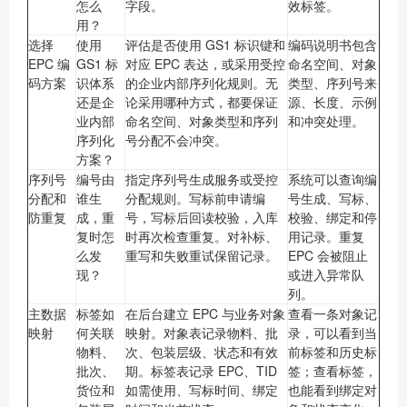
怎么
字段。
效标签。
用？
选择
使用
评估是否使用 GS1 标识键和
编码说明书包含
EPC 编
GS1 标
对应 EPC 表达，或采用受控
命名空间、对象
码方案
识体系
的企业内部序列化规则。无
类型、序列号来
还是企
论采用哪种方式，都要保证
源、长度、示例
业内部
命名空间、对象类型和序列
和冲突处理。
序列化
号分配不会冲突。
方案？
序列号
编号由
指定序列号生成服务或受控
系统可以查询编
分配和
谁生
分配规则。写标前申请编
号生成、写标、
防重复
成，重
号，写标后回读校验，入库
校验、绑定和停
复时怎
时再次检查重复。对补标、
用记录。重复
么发
重写和失败重试保留记录。
EPC 会被阻止
现？
或进入异常队
列。
主数据
标签如
在后台建立 EPC 与业务对象
查看一条对象记
映射
何关联
映射。对象表记录物料、批
录，可以看到当
物料、
次、包装层级、状态和有效
前标签和历史标
批次、
期。标签表记录 EPC、TID
签；查看标签，
货位和
如需使用、写标时间、绑定
也能看到绑定对