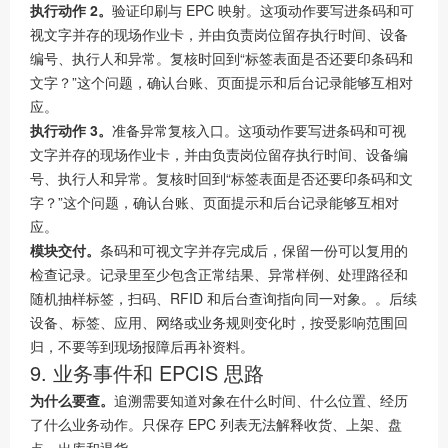
执行动作 2。
验证印刷与 EPC 映射。这项动作要写进条码和可
视文字并存的现场作业卡，并由负责岗位留存执行时间、设备
编号、执行人和异常。复核时回到“标签表面是否还要印条码和
文字？”这个问题，确认台账、页面提示和后台记录能够互相对
应。
执行动作 3。
准备异常复核入口。这项动作要写进条码和可视
文字并存的现场作业卡，并由负责岗位留存执行时间、设备编
号、执行人和异常。复核时回到“标签表面是否还要印条码和文
字？”这个问题，确认台账、页面提示和后台记录能够互相对
应。
模块交付。
条码和可视文字并存完成后，保留一份可以复用的
检查记录。记录里至少包含正常结果、异常样例、处理路径和
随机抽样标签，扫码、RFID 和后台查询指向同一对象。。后续
设备、标签、应用、网络或业务规则变化时，按受影响范围回
归，不要等到现场报障后再补资料。
9. 业务事件和 EPCIS 思路
为什么要查。
追溯需要知道对象在什么时间、什么位置、经历
了什么业务动作。只保存 EPC 列表无法解释收货、上架、盘