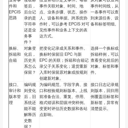
件和
签后，
事件关联对象、时间、地
事件时间线，从
EPCIS
后台记
点、业务步骤、状态、操作
一条事件可以查
思路
录的是
人、设备和单据。跨系统协
到来源任务、设
字符串
作时，可以参考 EPCIS 对可
备和标签明细。
还是业
见性事件和业务上下文的表
务事
达方式。
件？
换标、
对象变
把变化记录成关系和事件。
选择一个换标或
拆箱和
化后，
换标时保留旧 EPC 与新
拆箱样例，可以
合箱
历史关
EPC 的关联；拆箱和合箱记
查看变化前后的
系怎么
录父子关系变化；退货重新
对象、标签和事
保留？
入库时保留原对象或按规则
件。
创建新对象。
接口、
编码规
为编码规范、字段字典、接
接口日志记录规
审计和
则变化
口和校验规则标版本。上线
则版本，回归用
版本管
后，旧
前准备合法、重复、停用、
例覆盖旧标签和
理
系统还
格式错误和层级冲突样例。
新标签，异常有
能不能
变更时评估历史数据和各站
清楚提示。
解释历
点影响。
史数
据？