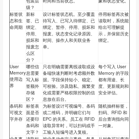
包装层
时间和当前状态。
象和状态变化。
级？
标签状
新标
设计标签状态机。至少覆盖
停用标签再次被
态和生
签、已
待写入、已写入待绑定、已
读取时，系统能
命周期
绑定、
绑定、暂停、停用、损坏和
给出可理解提
停用、
报废。状态变化记录原因、
示，并保留历史
损坏和
时间、操作人和关联业务
绑定。
报废怎
单。
么区
分？
User
哪些信
只在明确需要离线读取或设
每个写入 User
Memory
息需要
备端快速判断时考虑额外数
Memory 的字段
使用边
写入标
据。字段保持短小、稳定、
都有用途、长
界
签额外
可校验。涉及隐私、频繁变
度、更新规则和
存储
化或需要严格权限控制的信
安全评估。
区？
息放在后台。
条码和
标签表
为标签设计可视编号、条码
随机抽样标签，
可视文
面是否
或二维码，并明确它们与
扫码、RFID 和
字并存
还要印
EPC 的关系。员工在 RFID
后台查询指向同
条码和
读取异常时，可以扫码或手
一对象。
文字？
工输入短编号进入复核。
业务事
读取标
按业务动作定义事件。每条
从对象可以查询