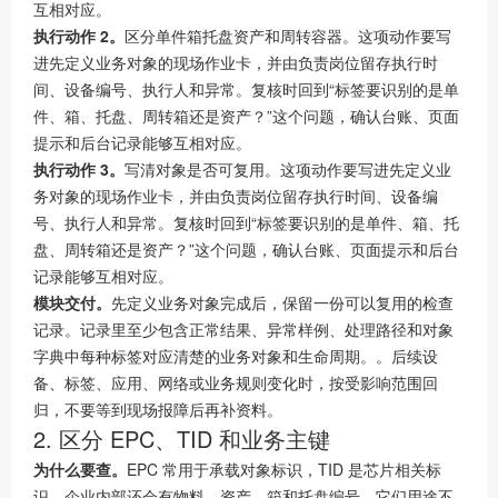
互相对应。
执行动作 2。
区分单件箱托盘资产和周转容器。这项动作要写
进先定义业务对象的现场作业卡，并由负责岗位留存执行时
间、设备编号、执行人和异常。复核时回到“标签要识别的是单
件、箱、托盘、周转箱还是资产？”这个问题，确认台账、页面
提示和后台记录能够互相对应。
执行动作 3。
写清对象是否可复用。这项动作要写进先定义业
务对象的现场作业卡，并由负责岗位留存执行时间、设备编
号、执行人和异常。复核时回到“标签要识别的是单件、箱、托
盘、周转箱还是资产？”这个问题，确认台账、页面提示和后台
记录能够互相对应。
模块交付。
先定义业务对象完成后，保留一份可以复用的检查
记录。记录里至少包含正常结果、异常样例、处理路径和对象
字典中每种标签对应清楚的业务对象和生命周期。。后续设
备、标签、应用、网络或业务规则变化时，按受影响范围回
归，不要等到现场报障后再补资料。
2. 区分 EPC、TID 和业务主键
为什么要查。
EPC 常用于承载对象标识，TID 是芯片相关标
识，企业内部还会有物料、资产、箱和托盘编号。它们用途不