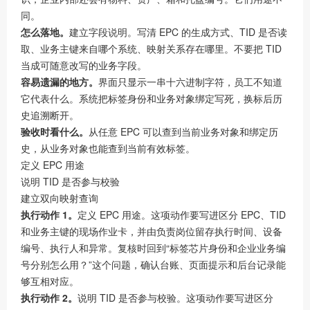
同。
怎么落地。
建立字段说明。写清 EPC 的生成方式、TID 是否读
取、业务主键来自哪个系统、映射关系存在哪里。不要把 TID
当成可随意改写的业务字段。
容易遗漏的地方。
界面只显示一串十六进制字符，员工不知道
它代表什么。系统把标签身份和业务对象绑定写死，换标后历
史追溯断开。
验收时看什么。
从任意 EPC 可以查到当前业务对象和绑定历
史，从业务对象也能查到当前有效标签。
定义 EPC 用途
说明 TID 是否参与校验
建立双向映射查询
执行动作 1。
定义 EPC 用途。这项动作要写进区分 EPC、TID
和业务主键的现场作业卡，并由负责岗位留存执行时间、设备
编号、执行人和异常。复核时回到“标签芯片身份和企业业务编
号分别怎么用？”这个问题，确认台账、页面提示和后台记录能
够互相对应。
执行动作 2。
说明 TID 是否参与校验。这项动作要写进区分