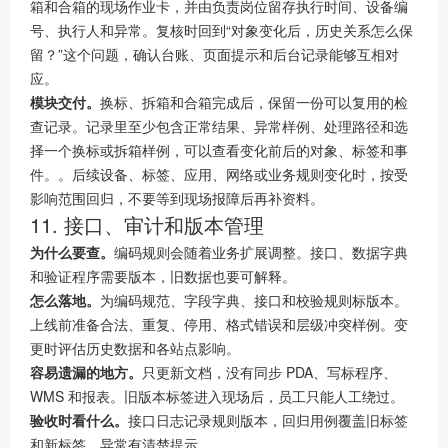
箱和合箱的现场作业卡，并由负责岗位留存执行时间、设备编
号、执行人和异常。复核时回到“对象变化后，历史关系怎么保
留？”这个问题，确认台账、页面提示和后台记录能够互相对
应。
模块交付。
换标、拆箱和合箱完成后，保留一份可以复用的检
查记录。记录里至少包含正常结果、异常样例、处理路径和选
择一个换标或拆箱样例，可以查看变化前后的对象、标签和事
件。。后续设备、标签、应用、网络或业务规则变化时，按受
影响范围回归，不要等到现场报障后再补资料。
11. 接口、审计和版本管理
为什么要查。
编码规则会随着业务扩展调整。接口、数据字典
和验证程序需要版本，旧数据也要可解释。
怎么落地。
为编码规范、字段字典、接口和校验规则标版本。
上线前准备合法、重复、停用、格式错误和层级冲突样例。变
更时评估历史数据和各站点影响。
容易遗漏的地方。
只更新文档，没有同步 PDA、写标程序、
WMS 和报表。旧版本标签进入现场后，员工只能人工绕过。
验收时看什么。
接口日志记录规则版本，回归用例覆盖旧标签
和新标签，异常有清楚提示。