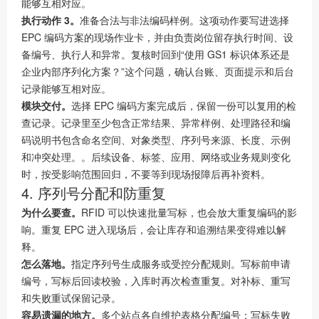
能够互相对应。
执行动作 3。
准备合法与非法编码样例。这项动作要写进选择
EPC 编码方案的现场作业卡，并由负责岗位留存执行时间、设
备编号、执行人和异常。复核时回到“使用 GS1 标识体系还是
企业内部序列化方案？”这个问题，确认台账、页面提示和后台
记录能够互相对应。
模块交付。
选择 EPC 编码方案完成后，保留一份可以复用的检
查记录。记录里至少包含正常结果、异常样例、处理路径和编
码说明书包含命名空间、对象类型、序列号来源、长度、示例
和冲突处理。。后续设备、标签、应用、网络或业务规则变化
时，按受影响范围回归，不要等到现场报障后再补资料。
4. 序列号分配和防重复
为什么要查。
RFID 可以快速批量写标，也会放大重复编码的影
响。重复 EPC 进入现场后，会让库存和追溯结果变得难以解
释。
怎么落地。
指定序列号生成服务或受控分配规则。写标前申请
编号，写标后回读校验，入库时再次检查重复。对补标、重写
和失败重试保留记录。
容易遗漏的地方。
多个站点各自维护表格分配编号；写标失败