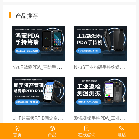
产品推荐
N
70R鸿蒙PDA_三防手持PDA终端_国产鸿蒙手持终端
N
73S工业扫码手持终端｜6寸仓库出入库PDA扫码枪
U
HF超高频RFID固定资产管理手持终端机
测
温测振手持PDA_工业巡检手持终端机_红外线测温PDA
首页
产品
在线咨询
电话