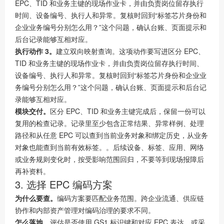
EPC、TID 和业务主键的现场作业卡，并由负责岗位留存执行
时间、设备编号、执行人和异常。复核时回到“标签芯片身份和
企业业务编号分别怎么用？”这个问题，确认台账、页面提示和
后台记录能够互相对应。
执行动作 3。
建立双向映射查询。这项动作要写进区分 EPC、
TID 和业务主键的现场作业卡，并由负责岗位留存执行时间、
设备编号、执行人和异常。复核时回到“标签芯片身份和企业业
务编号分别怎么用？”这个问题，确认台账、页面提示和后台记
录能够互相对应。
模块交付。
区分 EPC、TID 和业务主键完成后，保留一份可以
复用的检查记录。记录里至少包含正常结果、异常样例、处理
路径和从任意 EPC 可以查到当前业务对象和绑定历史，从业务
对象也能查到当前有效标签。。后续设备、标签、应用、网络
或业务规则变化时，按受影响范围回归，不要等到现场报障后
再补资料。
3. 选择 EPC 编码方案
为什么要查。
编码方案要匹配业务范围。跨企业流通、供应链
协作和内部资产管理对编码治理的要求不同。
怎么落地。
评估是否使用 GS1 标识键和对应 EPC 表达，或采