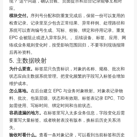
现？”这个问题，确认台账、页面提示和后台记录能够互相对
应。
模块交付。
序列号分配和防重复完成后，保留一份可以复用的
检查记录。记录里至少包含正常结果、异常样例、处理路径和
系统可以查询编号生成、写标、校验、绑定和停用记录。重复
EPC 会被阻止或进入异常队列。。后续设备、标签、应用、网
络或业务规则变化时，按受影响范围回归，不要等到现场报障
后再补资料。
5. 主数据映射
为什么要查。
标签层只负责标识，对象的名称、规格、批次和
状态应由主数据系统管理。把变化频繁的字段写入标签会增加
维护成本。
怎么落地。
在后台建立 EPC 与业务对象映射。对象表记录物
料、批次、包装层级、状态和有效期。标签表记录 EPC、TID
如需使用、写标时间、绑定时间和当前状态。
容易遗漏的地方。
在标签里写入太多业务信息，字段变化后需
要重写大量标签。或者映射表没有版本，换标后历史关系消
失。
验收时看什么。
查看一条对象记录，可以看到当前标签和历史