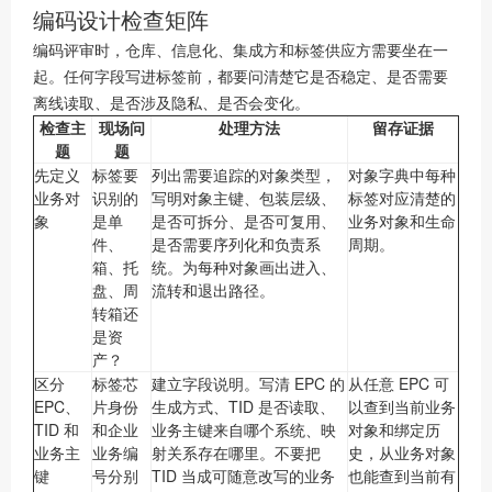
编码设计检查矩阵
编码评审时，仓库、信息化、集成方和标签供应方需要坐在一
起。任何字段写进标签前，都要问清楚它是否稳定、是否需要
离线读取、是否涉及隐私、是否会变化。
检查主
现场问
处理方法
留存证据
题
题
先定义
标签要
列出需要追踪的对象类型，
对象字典中每种
业务对
识别的
写明对象主键、包装层级、
标签对应清楚的
象
是单
是否可拆分、是否可复用、
业务对象和生命
件、
是否需要序列化和负责系
周期。
箱、托
统。为每种对象画出进入、
盘、周
流转和退出路径。
转箱还
是资
产？
区分
标签芯
建立字段说明。写清 EPC 的
从任意 EPC 可
EPC、
片身份
生成方式、TID 是否读取、
以查到当前业务
TID 和
和企业
业务主键来自哪个系统、映
对象和绑定历
业务主
业务编
射关系存在哪里。不要把
史，从业务对象
键
号分别
TID 当成可随意改写的业务
也能查到当前有