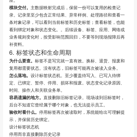
应。
模块交付。
主数据映射完成后，保留一份可以复用的检查记
录。记录里至少包含正常结果、异常样例、处理路径和查看一
条对象记录，可以看到当前标签和历史标签；查看标签，也能
看到绑定对象和状态变化。。后续设备、标签、应用、网络或
业务规则变化时，按受影响范围回归，不要等到现场报障后再
补资料。
6. 标签状态和生命周期
为什么要查。
标签不是写完就一直有效。换标、退货、报废和
复用都需要状态。没有状态，旧标签可能再次被读入业务。
怎么落地。
设计标签状态机。至少覆盖待写入、已写入待绑
定、已绑定、暂停、停用、损坏和报废。状态变化记录原因、
时间、操作人和关联业务单。
容易遗漏的地方。
直接删除旧标签记录。现场读到旧标签时，
后台不知道它曾经属于哪个对象，也无法提示员工。
验收时看什么。
停用标签再次被读取时，系统能给出可理解提
示，并保留历史绑定。
设计标签状态机
停用而非直接删除历史记录