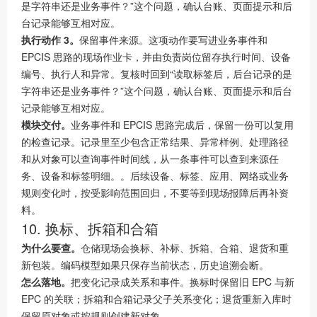
是字符串还是业务事件？”这个问题，确认台账、页面提示和后
台记录能够互相对应。
执行动作 3。
保留事件来源。这项动作要写进业务事件和
EPCIS 思路的现场作业卡，并由负责岗位留存执行时间、设备
编号、执行人和异常。复核时回到“读取标签后，后台记录的是
字符串还是业务事件？”这个问题，确认台账、页面提示和后台
记录能够互相对应。
模块交付。
业务事件和 EPCIS 思路完成后，保留一份可以复用
的检查记录。记录里至少包含正常结果、异常样例、处理路径
和从对象可以查询事件时间线，从一条事件可以查到来源任
务、设备和标签明细。。后续设备、标签、应用、网络或业务
规则变化时，按受影响范围回归，不要等到现场报障后再补资
料。
10. 换标、拆箱和合箱
为什么要查。
仓储现场会换标、补标、拆箱、合箱、退货和重
新包装。编码模型如果只保存当前状态，历史追溯会断。
怎么落地。
把变化记录成关系和事件。换标时保留旧 EPC 与新
EPC 的关联；拆箱和合箱记录父子关系变化；退货重新入库时
保留原对象或按规则创建新对象。