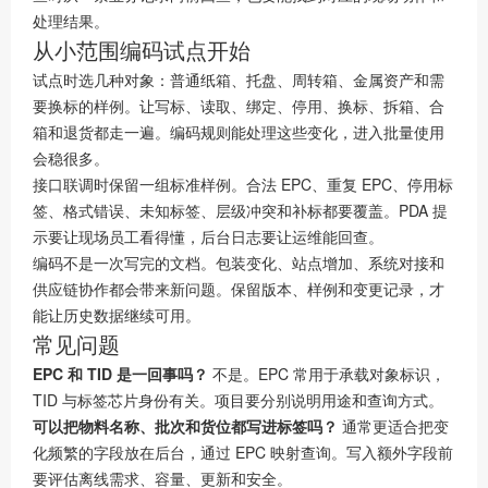
处理结果。
从小范围编码试点开始
试点时选几种对象：普通纸箱、托盘、周转箱、金属资产和需
要换标的样例。让写标、读取、绑定、停用、换标、拆箱、合
箱和退货都走一遍。编码规则能处理这些变化，进入批量使用
会稳很多。
接口联调时保留一组标准样例。合法 EPC、重复 EPC、停用标
签、格式错误、未知标签、层级冲突和补标都要覆盖。PDA 提
示要让现场员工看得懂，后台日志要让运维能回查。
编码不是一次写完的文档。包装变化、站点增加、系统对接和
供应链协作都会带来新问题。保留版本、样例和变更记录，才
能让历史数据继续可用。
常见问题
EPC 和 TID 是一回事吗？
不是。EPC 常用于承载对象标识，
TID 与标签芯片身份有关。项目要分别说明用途和查询方式。
可以把物料名称、批次和货位都写进标签吗？
通常更适合把变
化频繁的字段放在后台，通过 EPC 映射查询。写入额外字段前
要评估离线需求、容量、更新和安全。