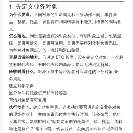
1. 先定义业务对象
为什么要查。
不同对象的生命周期和业务动作不同。单件商
品、整箱、托盘、设备资产和周转容器不能共用模糊的编码含
义。
怎么落地。
列出需要追踪的对象类型，写明对象主键、包装层
级、是否可拆分、是否可复用、是否需要序列化和负责系统。
为每种对象画出进入、流转和退出路径。
容易遗漏的地方。
只讨论 EPC 长度，没有先定义对象。一个标
签有时代表箱，有时代表箱内商品，接口无法稳定解释。
验收时看什么。
对象字典中每种标签对应清楚的业务对象和生
命周期。
建立对象字典
区分单件箱托盘资产和周转容器
写清对象是否可复用
执行动作 1。
建立对象字典。这项动作要写进先定义业务对象
的现场作业卡，并由负责岗位留存执行时间、设备编号、执行
人和异常。复核时回到“标签要识别的是单件、箱、托盘、周转
箱还是资产？”这个问题，确认台账、页面提示和后台记录能够