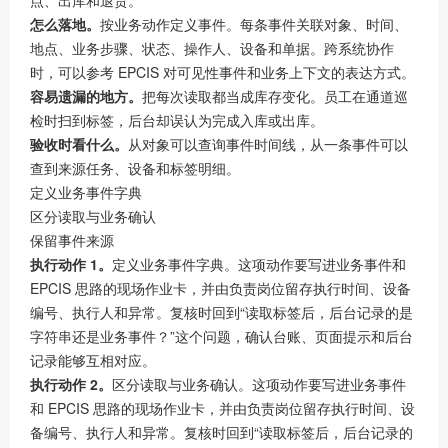
点、出库和退货。
怎么落地。
按业务动作定义事件。每条事件关联对象、时间、
地点、业务步骤、状态、操作人、设备和单据。跨系统协作
时，可以参考 EPCIS 对可见性事件和业务上下文的表达方式。
容易遗漏的地方。
把每次读取都当成库存变化。员工在通道巡
检时扫到标签，后台却误认为完成入库或出库。
验收时看什么。
从对象可以查询事件时间线，从一条事件可以
查到来源任务、设备和标签明细。
定义业务事件字典
区分读取与业务确认
保留事件来源
执行动作 1。
定义业务事件字典。这项动作要写进业务事件和
EPCIS 思路的现场作业卡，并由负责岗位留存执行时间、设备
编号、执行人和异常。复核时回到“读取标签后，后台记录的是
字符串还是业务事件？”这个问题，确认台账、页面提示和后台
记录能够互相对应。
执行动作 2。
区分读取与业务确认。这项动作要写进业务事件
和 EPCIS 思路的现场作业卡，并由负责岗位留存执行时间、设
备编号、执行人和异常。复核时回到“读取标签后，后台记录的