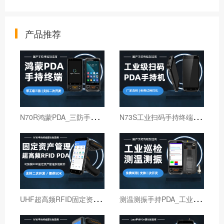
产品推荐
N
70R鸿蒙PDA_三防手持PDA终端_国产鸿蒙手持终端
N
73S工业扫码手持终端｜6寸仓库出入库PDA扫码枪
U
HF超高频RFID固定资产管理手持终端机
测
温测振手持PDA_工业巡检手持终端机_红外线测温PDA