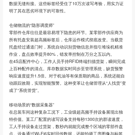
数据无缝衔接。这些标签经受住了10万次读写考验，用实力证
明了其在恶劣环境下的可靠性。
仓储物流的“隐形调度师”
零部件仓库往往是最容易埋下隐患的环节。某零部件供应商为
所有托盘安装超高频标签后，仓库运作模式彻底改变。当载货
托盘经过通道门时，系统自动识别货物信息并指引堆垛机精准
作业，盘点效率提升80%，错发率控制在万分之五以内。
在4S店配件中心，工作人员手持RFID终端扫描货架，瞬间完成
上百种配件的清点。库存数据实时同步至管理系统，缺货预警
响应速度提升1.5倍。对于机油等有保质期的商品，系统还能自
动跟踪效期，实现智能预警。这种变革让仓储管理从“人找货”变
成了“系统管货”。
移动场景的“数据采集器”
在总装车间这种复杂工况下，工业级超高频手持设备展现出独
特价值。某工厂配置的读写设备支持每秒1300次的群读速度，
工人手持设备走过货架，数秒内就能完成整个区域的零部件盘
点。设备通过Wi-Fi6实时回传数据，还能拍摄工序图像与标签