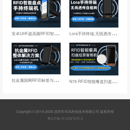
安
卓UHF超高频RFID智能盘点手持终端设备
L
ora手持终端,无线透传自组网pda,高性能Lora智能巡检机
抗
金属国网RFID标签与国网RFID读写器厂家
N
76 RFID智能餐盘扫盘机 火锅店RFID智能结算机
Copyright © 2014-2026 深圳市鸟鸟科技技术有限公司 版权所有
粤ICP备19102876号-2