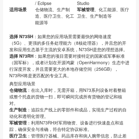
/ Eclipse
Studio
适用场景
仓储物流、生产制
军械管理
、化工能源、医疗
造、医疗卫生、化工
卫生、生产制造等
能源等
选择 N73SH
：如果您的应用场景需要最快的网络速度
（5G）、更强的多任务处理能力（8核处理器），并且您的开
发和应用生态基于主流的安卓系统，N73SH是您的理想选择。
选择 N73RH
：如果您的项目需要对接特定的国家或军事标准
（国军标），或者计划在开源鸿蒙（OpenHarmony）生态中进
行深度开发，并且需要更大的本地存储空间（256GB），
N73RH将是更匹配的专业工具。
典型应用场景
仓储物流
：在出入库时，无需开箱，用N73系列设备对着整箱
或整个托盘的货物一扫，即可瞬间完成所有货物的登记和核
对。
生产制造
：追踪生产线上的零部件和成品，实现生产过程的自
动化和透明化管理。
军械管理
：利用N73RH对军用物资、设备进行快速盘点和追
踪，确保安全与准确，符合特定协议标准。
医疗卫生
：管理医疗器械、药品库存和病人腕带信息，防止差