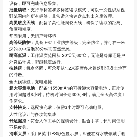
设备，即可完成信息采集。
批量读取
：支持单标签和多标签读取模式，可以一次性识别视
野范围内的所有标签，非常适合快速盘点和出入库管理。
高灵敏度天线
：配备了高性能陶瓷天线，确保了读取的距离、
角度和精度。
坚固耐用，无惧严苛环境
高等级防护
：具备IP67工业防护等级，完全防尘，并可在一米
深的水中浸泡30分钟而安然无恙。
耐高低温
：工作温度范围从-20℃到60℃，无论是冷库还是户
外炎热环境，都能稳定运行。
抗跌落
：机身坚固，可承受从1.2米高度多次跌落到混凝土地面
的冲击。
全天候续航，充电迅捷
超大容量电池
：配备11550mAh的可拆卸大容量电池，正常使
用时间超过8小时，待机时间长达300小时，满足全天高强度工
作需求。
支持快充
：选配快充后，仅需3小时即可充满电量。
人性化设计与多功能集成
舒适握持
：符合人体工学的握柄设计，贴合手掌，长时间使用
不易疲劳。
清晰大屏
：采用6英寸IPS彩色显示屏，即使在有水或佩戴手套