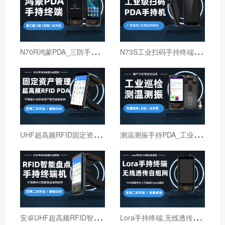
N
70R鸿蒙PDA_三防手持PDA终端_国产鸿蒙手持终端
N
73S工业扫码手持终端｜6寸仓库出入库PDA扫码枪
U
HF超高频RFID固定资产管理手持终端机
测
温测振手持PDA_工业巡检手持终端机_红外线测温PDA
安
卓UHF超高频RFID智能盘点手持终端设备
L
ora手持终端,无线透传自组网pda,高性能Lora智能巡检机