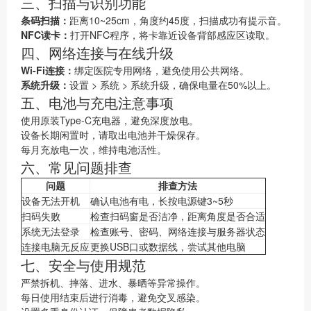
三、扫描与识别功能
条码扫描：
距离10~25cm，角度约45度，扫描成功有提示音。
NFC读卡：
打开NFC程序，将卡靠近设备背部感应区读取。
四、网络连接与在线升级
Wi-Fi连接：
绑定医院专用网络，避免使用公共网络。
系统升级：
设置 > 系统 > 系统升级，确保电量在50%以上。
五、电池与充电注意事项
使用原装Type-C充电器，避免深度放电。
设备长期闲置时，请取出电池并干燥保存。
每月充放电一次，维持电池活性。
六、常见问题排查
问题
排查方法
设备无法开机
确认电池有电，长按电源键3~5秒
扫码失败
检查扫码窗是否洁净，距离角度是否合适
系统无法登录
检查账号、密码、网络连接与服务器状态
连接电脑无反应
更换USB口或数据线，尝试其他电脑
七、安全与使用规范
严禁拆机、摔落、进水、暴晒等异常操作。
每日使用结束后进行消毒，避免交叉感染。