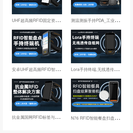
U
HF超高频RFID固定资产管理手持终端机
测
温测振手持PDA_工业巡检手持终端机_红外线测温PDA
安
卓UHF超高频RFID智能盘点手持终端设备
L
ora手持终端,无线透传自组网pda,高性能Lora智能巡检机
抗
金属国网RFID标签与国网RFID读写器厂家
N
76 RFID智能餐盘扫盘机 火锅店RFID智能结算机