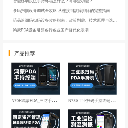
智能移动执法手持终端是什么？有哪些功能？
条码扫描设备调试全攻略 从连接到故障排除的完整指南
药品追溯码扫码设备攻略指南：政策刚需、技术原理与选型要点
鸿蒙PDA设备引领各行各业国产替代化浪潮
产品推荐
N
70R鸿蒙PDA_三防手持PDA终端_国产鸿蒙手持终端
N
73S工业扫码手持终端｜6寸仓库出入库PDA扫码枪