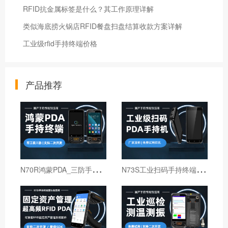
RFID抗金属标签是什么？其工作原理详解
类似海底捞火锅店RFID餐盘扫盘结算收款方案详解
工业级rfid手持终端价格
产品推荐
N
70R鸿蒙PDA_三防手持PDA终端_国产鸿蒙手持终端
N
73S工业扫码手持终端｜6寸仓库出入库PDA扫码枪