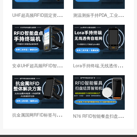
U
HF超高频RFID固定资产管理手持终端机
测
温测振手持PDA_工业巡检手持终端机_红外线测温PDA
安
卓UHF超高频RFID智能盘点手持终端设备
L
ora手持终端,无线透传自组网pda,高性能Lora智能巡检机
抗
金属国网RFID标签与国网RFID读写器厂家
N
76 RFID智能餐盘扫盘机 火锅店RFID智能结算机