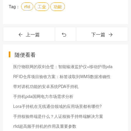
Tag：
rfid
工业
功能
上一篇
下一篇
随便看看
医疗物联网的双剑合璧：智能输液监护仪+移动护理pda
RFID仓库项目验收方案：标签读取到WMS数据准确性
带对讲机功能的安卓系统PDA手持机
手持机pda国网电力市场需求分析
Lora手持机在无线通信领域的应用场景都有哪些?
手持核验终端是什么？人证核验手持终端解决方案
rfid超高频手持机的作用及重要参数