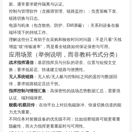
新。通常要求硬件隔离与认证。
控制与管理软件（含频谱管理、链路监控）：负责策略下发、
链路切换与日志。
电源与机体（包含散热、防护、EMI屏蔽）：关系到设备在极
端环境下的持续工作。
理解这些分工有助于在采购和验收时问对问题：不是只看“天线
增益”或“传输速率”，而是看全链路如何保证保密与可用。
应用场景（举例说明，而非教科书式分类）
战术指挥通信
：基层指挥员与分队的语音、位置与短报文交
换；要求低延迟、快速建立链路与便携性。
无人系统链路
：无人机/无人艇与控制站之间的遥控与数据回
传，要求链路稳定且抗干扰。
指挥控制与情报汇集
：高保密性的战场态势数据汇总，需要强
认证、端到端保密。
舰载/机载回传
：在动平台上对抗电磁脉冲、快速切换信道的能
力尤为重要。
不同任务对射频设备的优先级不同：比如侦察链路可能更看重
隐蔽性，而火力指挥更看重延时与可用性。