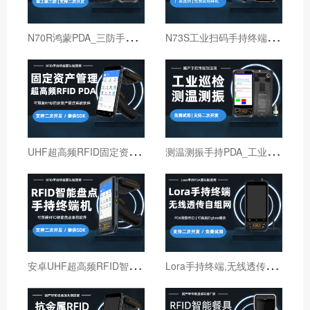
N
70R鸿蒙PDA_三防手持PDA终端_国产鸿蒙手持终端
N
73S工业扫码手持终端｜6寸仓库出入库PDA扫码枪
U
HF超高频RFID固定资产管理手持终端机
测
温测振手持PDA_工业巡检手持终端机_红外线测温PDA
安
卓UHF超高频RFID智能盘点手持终端设备
L
ora手持终端,无线透传自组网pda,高性能Lora智能巡检机