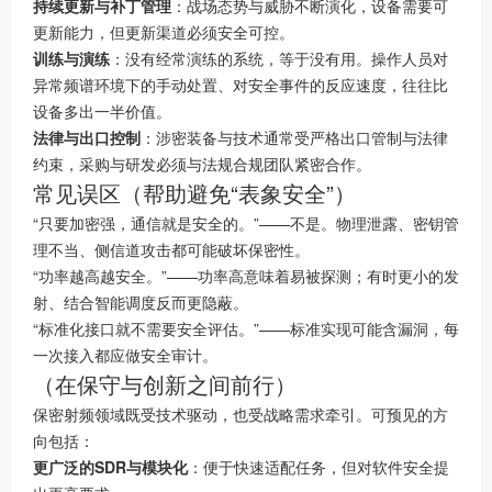
持续更新与补丁管理
：战场态势与威胁不断演化，设备需要可
更新能力，但更新渠道必须安全可控。
训练与演练
：没有经常演练的系统，等于没有用。操作人员对
异常频谱环境下的手动处置、对安全事件的反应速度，往往比
设备多出一半价值。
法律与出口控制
：涉密装备与技术通常受严格出口管制与法律
约束，采购与研发必须与法规合规团队紧密合作。
常见误区（帮助避免“表象安全”）
“只要加密强，通信就是安全的。”——不是。物理泄露、密钥管
理不当、侧信道攻击都可能破坏保密性。
“功率越高越安全。”——功率高意味着易被探测；有时更小的发
射、结合智能调度反而更隐蔽。
“标准化接口就不需要安全评估。”——标准实现可能含漏洞，每
一次接入都应做安全审计。
（在保守与创新之间前行）
保密射频领域既受技术驱动，也受战略需求牵引。可预见的方
向包括：
更广泛的SDR与模块化
：便于快速适配任务，但对软件安全提