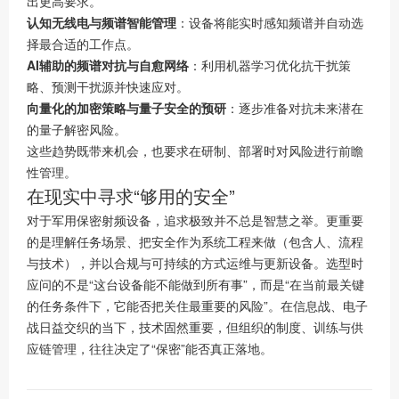
出更高要求。
认知无线电与频谱智能管理
：设备将能实时感知频谱并自动选
择最合适的工作点。
AI辅助的频谱对抗与自愈网络
：利用机器学习优化抗干扰策
略、预测干扰源并快速应对。
向量化的加密策略与量子安全的预研
：逐步准备对抗未来潜在
的量子解密风险。
这些趋势既带来机会，也要求在研制、部署时对风险进行前瞻
性管理。
在现实中寻求“够用的安全”
对于军用保密射频设备，追求极致并不总是智慧之举。更重要
的是理解任务场景、把安全作为系统工程来做（包含人、流程
与技术），并以合规与可持续的方式运维与更新设备。选型时
应问的不是“这台设备能不能做到所有事”，而是“在当前最关键
的任务条件下，它能否把关住最重要的风险”。在信息战、电子
战日益交织的当下，技术固然重要，但组织的制度、训练与供
应链管理，往往决定了“保密”能否真正落地。