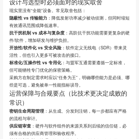
设计与选型时必须面对的现实取舍
现实里没有“全能”设备。常见取舍包括：
隐蔽性 vs 传输能力
：降低发射功率减少被动侦测，但同时缩短
有效通讯范围或降低速率。
抗干扰机制 vs 成本与复杂度
：高阶抗干扰功能需要更复杂的硬
件/软件，增加研发与维护负担。
开放性/软件化 vs 安全风险
：软件定义无线电（SDR）带来灵
活性，但也引入更多可被攻击的接口。
标准化/互操作性 vs 专用化
：与盟军互通需要遵循一定标准，
但可能牺牲专门优化的保密策略。
采购方在制定需求时应以“任务为王”，明确哪些能力是必须、哪
些是可选，避免被单一性能指标误导。
运营保障与合规要点（比技术更决定成败的
常识）
密钥生命周期管理
：从生成、分发到注销，每一步都应有严格
的流程与审计。
供应链审查
：硬件与软件组件的来源关系到后续的信任链，必
须有合格的供应商管理和验收程序。