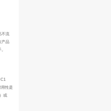
品不流
农产品
手。
1 
耐用性是
）或