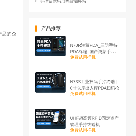
手持健康码扫码智能终端
产品推荐
产品的企
N70R鸿蒙PDA_三防手持
PDA终端_国产鸿蒙手持终
免费试用样机
端
N73S工业扫码手持终端｜
6寸仓库出入库PDA扫码枪
免费试用样机
UHF超高频RFID固定资产
管理手持终端机
免费试用样机