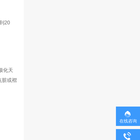
到20
极化天
点脏或褶
在线咨询