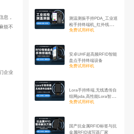
信息，
测温测振手持PDA_工业巡
检手持终端机_红外线测温
麻烦不
免费试用样机
PDA
安卓UHF超高频RFID智能
盘点手持终端设备
免费试用样机
们企业
Lora手持终端,无线透传自
组网pda,高性能Lora智能
免费试用样机
巡检机
国产抗金属RFID标签与抗
金属RFID读写器厂家