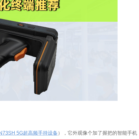
N73SH 5G超高频手持设备
），它外观像个加了握把的智能手机