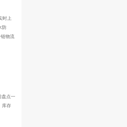
据实时上
水防
冷链物流
前盘点一
，库存