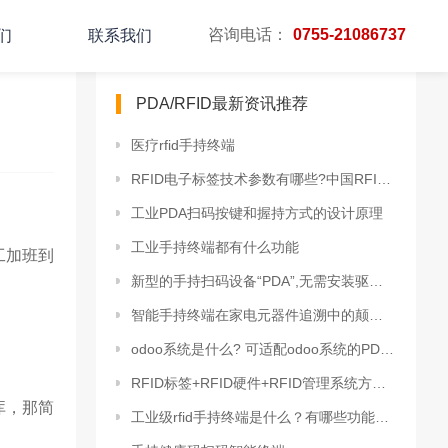
咨询电话：
0755-21086737
们
联系我们
PDA/RFID最新资讯推荐
医疗rfid手持终端
RFID电子标签技术参数有哪些?中国RFID标签普及率数据
工业PDA扫码按键和握持方式的设计原理
工业手持终端都有什么功能
工加班到
新型的手持扫码设备“PDA”,无需安装驱动,可随身携带
智能手持终端在家电元器件追溯中的颠覆性应用
odoo系统是什么? 可适配odoo系统的PDA手持终端
RFID标签+RFID硬件+RFID管理系统方案解决商
库，那简
工业级rfid手持终端是什么？有哪些功能？哪些行业可以使用？