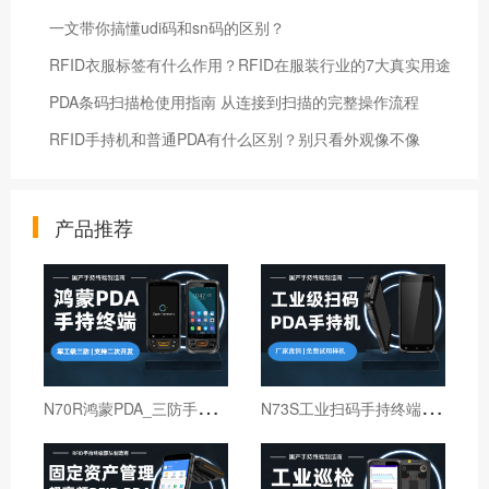
一文带你搞懂udi码和sn码的区别？
RFID衣服标签有什么作用？RFID在服装行业的7大真实用途
PDA条码扫描枪使用指南 从连接到扫描的完整操作流程
RFID手持机和普通PDA有什么区别？别只看外观像不像
产品推荐
N
70R鸿蒙PDA_三防手持PDA终端_国产鸿蒙手持终端
N
73S工业扫码手持终端｜6寸仓库出入库PDA扫码枪