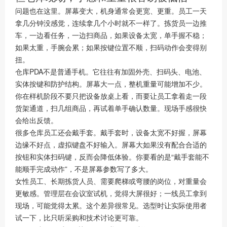
问题也在这里。屏幕变大，机身通常会更宽、更重。员工一天
拿几分钟没感觉，连续拿几个小时就不一样了。拣货员一边推
车，一边看任务，一边扫商品，如果设备太宽，单手握不稳；
如果太重，手腕会累；如果按键位置不顺，扫码动作会变得别
扭。
仓库PDA不是普通手机。它往往有加固外壳、扫码头、电池、
实体按键和防护结构。屏幕大一点，整机重量可能增加不少。
你在样机阶段不要只把设备放桌上看，而要让员工拿着走一段
货架通道，扫几组商品，再试着单手确认数量。现场手感很快
会给出反馈。
很多仓库员工还会戴手套。戴手套时，设备太宽不好握，屏幕
边缘不好点，虚拟键盘不好输入。屏幕大如果没有配合合适的
按钮和实体扫码键，反而会降低体验。你要看的是“戴手套能不
能顺手完成动作”，不是屏幕参数写了多大。
女性员工、长期拣货人员、需要爬梯或弯腰的岗位，对重量会
更敏感。管理层在会议室试机，觉得大屏很好；一线员工拿到
现场，可能觉得太累。这个差异很常见。选型时让实际使用者
试一下，比只听采购和技术讨论更可靠。