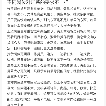
不同岗位对屏幕的要求不一样
收货岗位通常需要看单据、商品明细、数量和异常。这里的屏
幕不能太小，尤其是商品规格长、供应商多、批次多的时候。
员工要能快速确认自己扫到的东西是不是订单里的东西。如果
页面经常需要横向滚动或跳好几层，大屏会更舒服。
上架岗位更看重货位和商品确认。员工拿着货走到货架前，需
要看到目标库位、商品名称、数量和操作提示。信息量没有收
货那么大，但扫码频率高，走动多。屏幕适中、单手握持稳
定、扫码键顺手，往往比更大屏幕重要。
拣货岗位更明显。拣货员一边走，一边看任务，一边找货，一
边扫。设备要能快速唤醒、快速显示下一项、扫描反馈清楚。
屏幕太大导致不好拿，会影响节奏。对拣货来说，页面设计比
屏幕大小更关键。只显示当前最需要的信息，往往比把整张订
单塞进去更好。
复核岗位通常在固定台位操作。员工不需要长时间拿着走，屏
幕大一些问题不大。复核要看订单、商品、箱号、数量、快递
信息，有时还要看图片。这里可以考虑较大的PDA，或者PDA
配合固定扫码器、平板和电脑。不要把所有岗位都用同一种屏
幕尺寸去套。