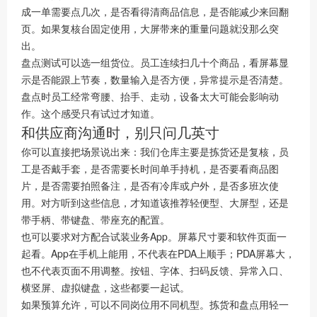
成一单需要点几次，是否看得清商品信息，是否能减少来回翻
页。如果复核台固定使用，大屏带来的重量问题就没那么突
出。
盘点测试可以选一组货位。员工连续扫几十个商品，看屏幕显
示是否能跟上节奏，数量输入是否方便，异常提示是否清楚。
盘点时员工经常弯腰、抬手、走动，设备太大可能会影响动
作。这个感受只有试过才知道。
和供应商沟通时，别只问几英寸
你可以直接把场景说出来：我们仓库主要是拣货还是复核，员
工是否戴手套，是否需要长时间单手持机，是否要看商品图
片，是否需要拍照备注，是否有冷库或户外，是否多班次使
用。对方听到这些信息，才知道该推荐轻便型、大屏型，还是
带手柄、带键盘、带座充的配置。
也可以要求对方配合试装业务App。屏幕尺寸要和软件页面一
起看。App在手机上能用，不代表在PDA上顺手；PDA屏幕大，
也不代表页面不用调整。按钮、字体、扫码反馈、异常入口、
横竖屏、虚拟键盘，这些都要一起试。
如果预算允许，可以不同岗位用不同机型。拣货和盘点用轻一