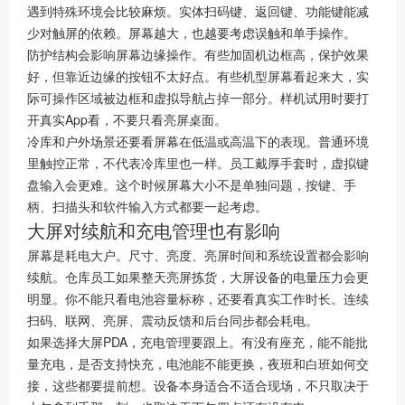
遇到特殊环境会比较麻烦。实体扫码键、返回键、功能键能减
少对触屏的依赖。屏幕越大，也越要考虑误触和单手操作。
防护结构会影响屏幕边缘操作。有些加固机边框高，保护效果
好，但靠近边缘的按钮不太好点。有些机型屏幕看起来大，实
际可操作区域被边框和虚拟导航占掉一部分。样机试用时要打
开真实App看，不要只看亮屏桌面。
冷库和户外场景还要看屏幕在低温或高温下的表现。普通环境
里触控正常，不代表冷库里也一样。员工戴厚手套时，虚拟键
盘输入会更难。这个时候屏幕大小不是单独问题，按键、手
柄、扫描头和软件输入方式都要一起考虑。
大屏对续航和充电管理也有影响
屏幕是耗电大户。尺寸、亮度、亮屏时间和系统设置都会影响
续航。仓库员工如果整天亮屏拣货，大屏设备的电量压力会更
明显。你不能只看电池容量标称，还要看真实工作时长。连续
扫码、联网、亮屏、震动反馈和后台同步都会耗电。
如果选择大屏PDA，充电管理要跟上。有没有座充，能不能批
量充电，是否支持快充，电池能不能更换，夜班和白班如何交
接，这些都要提前想。设备本身适合不适合现场，不只取决于