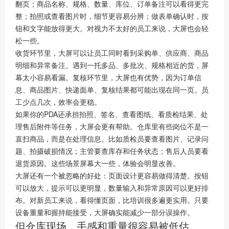
翻页；商品名称、规格、数量、库位、订单备注可以看得更完
整；拍照或查看图片时，细节更容易分辨；做表单确认时，按
钮和文字能放得更大。对视力不太好的员工来说，大屏也会轻
松一些。
收货环节里，大屏可以让员工同时看到采购单、供应商、商品
明细和异常备注。遇到一托多品、多批次、规格相近的货，屏
幕太小容易看漏。复核环节里，大屏也有优势，因为订单信
息、商品图片、快递面单、复核结果都可能出现在同一页。员
工少点几次，效率会更稳。
如果你的PDA还承担拍照、签名、查看图纸、看质检结果、处
理售后附件等任务，大屏会更有帮助。仓库里有些岗位不是一
直扫商品，而是在处理信息。比如质检员要查看图片、记录问
题、拍摄破损情况；主管要查库存和任务状态；售后人员要看
退货原因。这些场景屏幕大一些，体验会明显改善。
大屏还有一个被忽略的好处：页面设计更容易做得清楚。按钮
可以放大，提示可以更明显，数量输入和异常原因可以更好排
布。对新员工来说，看得懂页面，比培训很多遍更实用。只要
设备重量和握持能接受，大屏确实能减少一部分误操作。
但仓库现场，手感和重量很容易被低估