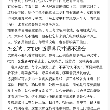
上午拿到手那一刻，也取决于下午四点还有没有电。
有些仓库为了看得清，会把屏幕亮度调得很高。亮度高以后，
续航会下降。这个问题不能靠员工临时节省来解决，应该在选
型时就用真实亮度测试。让员工按平时光线使用半天，看电量
消耗，比看宣传参数更有参考意义。
如果仓库使用强度很高，可以考虑备用电池、备用机或充电
架。大屏不是不能用，但要把它带来的充电和续航成本算进
去。设备用着舒服，却经常没电，也会影响员工信任。
怎么试，才能知道屏幕尺寸适不适合
试屏幕不要只看样机照片。你可以让供应商提供两三种尺寸，
把同一套业务App装进去。让收货员、拣货员、复核员各自用
一遍真实流程。每个人做完以后，不要问“好不好”，而要问哪里
看不清，哪里点不准，哪里拿着累，哪里需要反复确认。
拣货测试可以安排一条真实货架路线。员工拿设备走通道、找
库位、扫商品、确认数量、处理一条异常。看他是否需要频繁
双手操作，是否会把设备放下，是否会误触，是否扫完后能快
速看到下一项。这个测试很快能看出屏幕和机身是否匹配。
复核测试可以在台位上做。扫订单、扫商品、看差异、确认箱
号、拍照备注。这里大屏优势可能更明显。你可以比较员工完