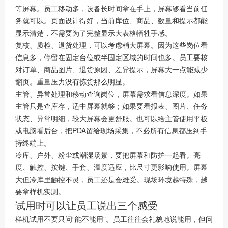
等屏幕。员工移动多，设备长时间拿在手上，屏幕够看当前任
务就可以。页面设计得好，当前库位、商品、数量和提示都能
显示清楚，不需要为了完整显示大表格牺牲手感。
复核、质检、退货处理，可以考虑稍大屏幕。因为这些岗位看
信息多，停留在固定台位或半固定区域的时间也多。员工要核
对订单、商品图片、退货原因、差异提示，屏幕大一点能减少
翻页。重量压力没有拣货那么明显。
主管、异常处理和移动查询岗位，屏幕需求看信息深度。如果
主管只是查库存，适中屏幕就够；如果要看报表、图片、任务
状态、异常明细，较大屏幕会更舒服。也可以给主管使用平板
或电脑看后台，把PDA留给现场采集，不必所有信息都压到手
持终端上。
冷库、户外、粉尘或潮湿场景，要把屏幕和防护一起看。亮
度、触控、按键、手套、温度适应，比尺寸更影响使用。屏幕
大但冷库里触控不灵，员工还是会难受。现场环境越特殊，越
要拿样机实测。
试用时可以让员工说出三个感受
样机试用不要只问“能不能用”。员工往往会礼貌地说能用，但问