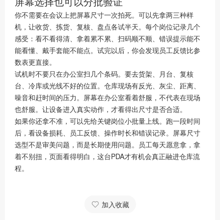
屏幕选择也可以分批验证
你不需要在会议上把屏幕尺寸一次拍死。可以先拿两三种样
机，让收货、拣货、复核、盘点各试半天。每个岗位记录几个
感受：看不看得清、拿着累不累、扫码顺不顺、错误提示能不
能看懂、戴手套能不能点。试完以后，你会发现员工反馈比参
数表更直接。
试机时不要只在办公室扫几个条码。要去货架、月台、复核
台、冷库或光线不好的位置。仓库现场有反光、灰尘、距离、
噪音和赶时间的压力。屏幕在办公室看着舒服，不代表在现场
也舒服。让设备进入真实动作，才看得出尺寸是否合适。
如果你还拿不准，可以先给关键岗位小批量上线。跑一段时间
后，看设备损耗、员工反馈、操作时长和错误记录。屏幕尺寸
选型不是审美问题，而是长期使用问题。员工每天愿意拿，拿
着不别扭，页面看得明白，这台PDA才有机会真正融进仓库流
程。
加入收藏