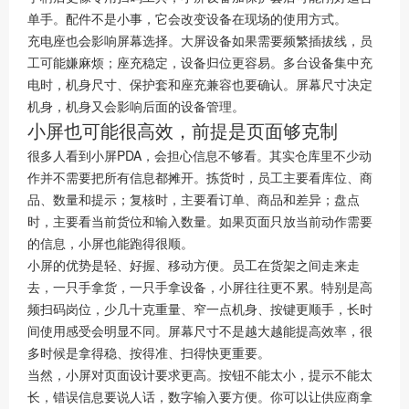
单手。配件不是小事，它会改变设备在现场的使用方式。
充电座也会影响屏幕选择。大屏设备如果需要频繁插拔线，员
工可能嫌麻烦；座充稳定，设备归位更容易。多台设备集中充
电时，机身尺寸、保护套和座充兼容也要确认。屏幕尺寸决定
机身，机身又会影响后面的设备管理。
小屏也可能很高效，前提是页面够克制
很多人看到小屏PDA，会担心信息不够看。其实仓库里不少动
作并不需要把所有信息都摊开。拣货时，员工主要看库位、商
品、数量和提示；复核时，主要看订单、商品和差异；盘点
时，主要看当前货位和输入数量。如果页面只放当前动作需要
的信息，小屏也能跑得很顺。
小屏的优势是轻、好握、移动方便。员工在货架之间走来走
去，一只手拿货，一只手拿设备，小屏往往更不累。特别是高
频扫码岗位，少几十克重量、窄一点机身、按键更顺手，长时
间使用感受会明显不同。屏幕尺寸不是越大越能提高效率，很
多时候是拿得稳、按得准、扫得快更重要。
当然，小屏对页面设计要求更高。按钮不能太小，提示不能太
长，错误信息要说人话，数字输入要方便。你可以让供应商拿