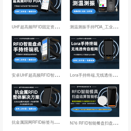
U
HF超高频RFID固定资产管理手持终端机
测
温测振手持PDA_工业巡检手持终端机_红外线测温PDA
安
卓UHF超高频RFID智能盘点手持终端设备
L
ora手持终端,无线透传自组网pda,高性能Lora智能巡检机
抗
金属国网RFID标签与国网RFID读写器厂家
N
76 RFID智能餐盘扫盘机 火锅店RFID智能结算机