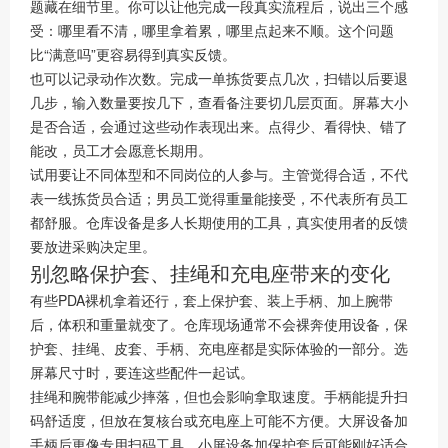
题藏在细节里。你可以让他完成一段真实流程后，说出三个感
受：哪里看不清，哪里拿着累，哪里点起来不顺。这个问题
比“满意吗”更容易得到真实反馈。
也可以记录动作次数。完成一单拣货要点几次，扫错以后要退
几步，输入数量要按几下，查看备注要切几层页面。屏幕大小
是否合适，会通过这些动作表现出来。点得少、看得快、错了
能改，员工才会愿意长期用。
试用要让不同体型和不同岗位的人参与。主管觉得合适，不代
表一线拣货员合适；男员工觉得重量能接受，不代表所有员工
都舒服。仓库设备是多人长期使用的工具，真实使用者的反馈
要放进采购决定里。
别忽略保护套、挂绳和充电座带来的变化
有些PDA裸机拿着还行，套上保护套、装上手柄、加上腕带
后，体积和重量就变了。仓库现场通常不会裸奔使用设备，保
护套、挂绳、皮套、手柄、充电座都是实际体验的一部分。选
屏幕尺寸时，要连这些配件一起试。
挂绳和腕带能减少摔落，但也会影响拿取速度。手柄能提升扫
码舒适度，但放在复核台或充电座上可能不方便。大屏设备加
手柄后更像专用扫码工具，小屏设备加保护套后可能刚好适合