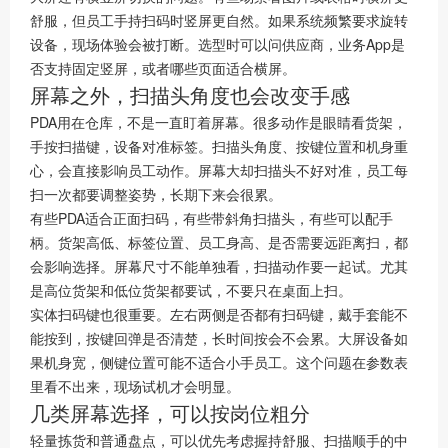
舒服，但员工手持扫码时竖屏更自然。如果系统频繁要求旋转
设备，现场体验会被打断。选型时可以问供应商，业务App是
否支持固定竖屏，或者哪些页面适合横屏。
屏幕之外，扫描头角度也会改变手感
PDA用在仓库，不是一直盯着屏幕。很多动作是眼睛看货架，
手按扫描键，设备对准标签。扫描头角度、按键位置和机身重
心，会直接影响员工动作。屏幕大却扫描头不好对准，员工每
扫一次都要调整姿势，长期下来会很累。
有些PDA适合正面扫码，有些带斜角扫描头，有些可以配手
柄。货架高低、标签位置、员工身高、是否需要远距离扫，都
会影响选择。屏幕尺寸不能单独看，扫描动作要一起试。尤其
是高位货架和低位货架都要试，不要只在桌面上扫。
实体扫码键也很重要。左右两侧是否都有扫码键，戴手套能不
能按到，按键回弹是否清楚，长时间按会不会累。大屏设备如
果机身宽，侧键位置可能不适合小手员工。这个问题在参数表
里看不出来，现场试机才会明显。
几类屏幕选择，可以按岗位粗分
轻量拣货和普通盘点，可以优先考虑握持舒服、扫描顺手的中