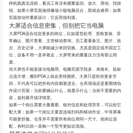
样机跑真实流程，看员工有没有频繁返回、放大、滑动、找按
钮。如果小屏页面做得像缩小版电脑后台，那就会难用；如果
页面按动作重新设计，它反而很利落。
大屏适合信息密集，但别把它当电脑
大屏PDA适合信息更多的岗位，比如退货处理、质检复核、异
常确认、图片查看、主管移动查询。员工要看备注、图片、批
次、历史记录，大屏能减少来回切换。尤其是固定或半固定工
位，设备不用一直举着走，大屏带来的重量压力没有那么明
显。
但大屏也不能直接当电脑用。电脑页面字段多、表格长、鼠标
点选方便，搬到PDA上就会变得拥挤。大屏只是给你更多空
间，不代表可以把所有内容都塞进去。仓库现场还是要围绕动
作设计页面：当前要确认什么，就显示什么；当前不需要的内
容，放到展开或详情里。
如果一个岗位需要大量看图、核对信息和处理异常，可以给它
配大屏；如果一个岗位主要是连续扫码和移动作业，中等屏幕
可能更舒服。仓库并不需要所有岗位用同一尺寸。按岗位混
配，有时比统一采购一个型号更贴近现场。