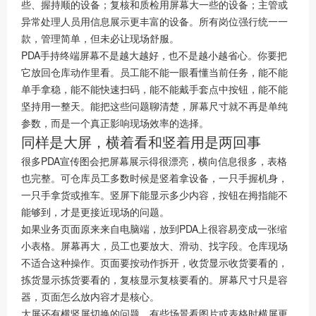
些、握持顺的设备；复核和质检用屏幕大一些的设备；主管或
异常处理人员用信息展示更丰富的设备。所有岗位强行统一一
款，管理简单，但未必让现场舒服。
PDA手持终端屏幕不是越大越好，也不是越小越省心。你要把
它放回仓库动作里看。员工能不能一眼看懂当前任务，能不能
单手拿稳，能不能快速扫码，能不能戴手套点中按钮，能不能
坚持用一整天。能把这些问题聊清楚，屏幕尺寸就不再是单纯
参数，而是一个真正影响现场效率的选择。
同样是大屏，横着看和竖着用是两回事
很多PDA宣传图会把屏幕展示得很漂亮，横向信息很多，表格
也完整。可仓库员工多数时候是竖着拿设备，一只手握机身，
一只手拿货或推车。竖屏下能显示多少内容，按钮在拇指能不
能够到，才是更接近现场的问题。
如果业务页面原来来自电脑端，放到PDA上很容易变成一张缩
小表格。屏幕再大，员工也要放大、滑动、找字段。仓库现场
不适合这种操作。页面要按动作拆开，收货显示收货要看的，
拣货显示拣货要看的，复核显示复核要看的。屏幕尺寸只是容
器，页面怎么放内容才是核心。
大屏还有横竖屏切换的问题。有些场景看图片或表格时横屏更