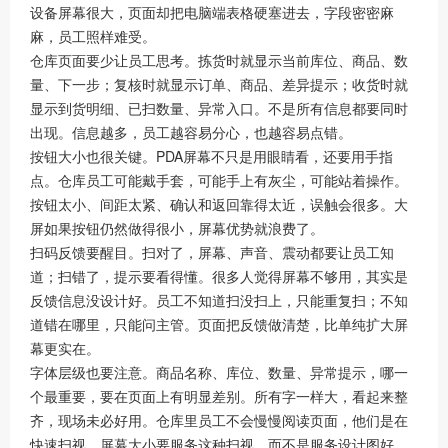
设备屏幕很大，页面却把电脑端表格硬塞进去，字段密密麻
麻，员工照样难受。
仓库页面要少让员工思考。拣货时就显示当前库位、商品、数
量、下一步；复核时就显示订单、商品、差异提示；收货时就
显示到货明细、已扫数量、异常入口。不是所有信息都要同时
出现。信息越多，员工越容易分心，也越容易点错。
按钮大小也很关键。PDA屏幕不只是用眼睛看，还要用手指
点。仓库员工可能戴手套，可能手上有灰尘，可能站着操作。
按钮太小、间距太紧、确认和返回靠得太近，误触会很多。大
屏如果按钮仍然做得很小，屏幕优势就浪费了。
扫码反馈要醒目。扫对了，屏幕、声音、震动都要让员工知
道；扫错了，提示要看得懂。很多人觉得屏幕不够用，其实是
反馈信息没设计好。员工不知道扫没扫上，只能重复扫；不知
道错在哪里，只能问主管。页面把反馈做清楚，比单纯扩大屏
幕更实在。
字体层级也要注意。商品名称、库位、数量、异常提示，哪一
个最重要，要在页面上有明显差别。所有字一样大，看起来整
齐，现场未必好用。仓库里员工不会慢慢阅读页面，他们是在
快速扫视。屏幕大小要服务这种扫视，而不是服务设计图好