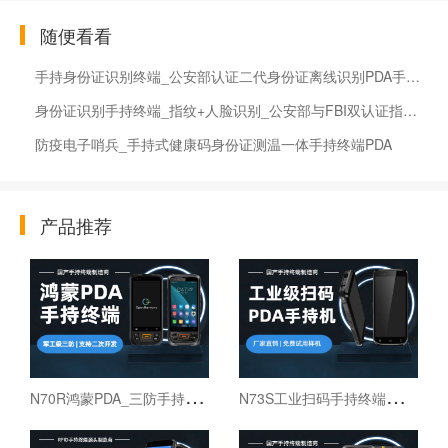
随便看看
手持身份证识别终端_公安部认证二代身份证离线识别PDA手持机
身份证识别手持终端_指纹+人脸识别_公安部与FBI双认证指纹模块的手持机
防疫电子哨兵_手持式健康码身份证测温一体手持终端PDA
产品推荐
N
70R鸿蒙PDA_三防手持PDA终端_国产鸿蒙手持终端
N
73S工业扫码手持终端｜6寸仓库出入库PDA扫码枪