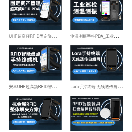
U
HF超高频RFID固定资产管理手持终端机
测
温测振手持PDA_工业巡检手持终端机_红外线测温PDA
安
卓UHF超高频RFID智能盘点手持终端设备
L
ora手持终端,无线透传自组网pda,高性能Lora智能巡检机