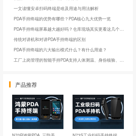
一文读懂安卓扫码终端是啥及用途与用法解析
PDA手持终端的优势有哪些？PDA核心九大优势一览
PDA手持终端屏幕越大越好吗？仓库现场其实更看这几个细节
传统对讲机和对讲PDA手持终端的区别
PDA手持终端的六大输出模式什么？有什么用途？
工厂上岗管理的智能手持PDA支持人体测温、身份核验、考勤
产品推荐
N
70R鸿蒙PDA_三防手持PDA终端_国产鸿蒙手持终端
N
73S工业扫码手持终端｜6寸仓库出入库PDA扫码枪