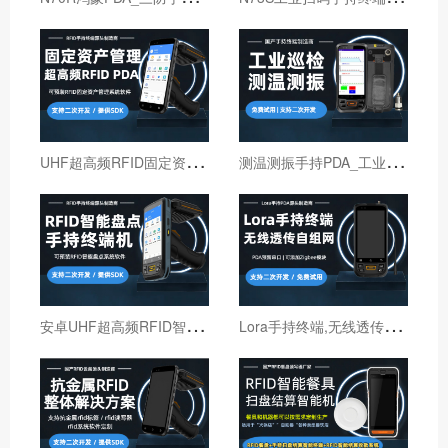
U
HF超高频RFID固定资产管理手持终端机
测
温测振手持PDA_工业巡检手持终端机_红外线测温PDA
安
卓UHF超高频RFID智能盘点手持终端设备
L
ora手持终端,无线透传自组网pda,高性能Lora智能巡检机