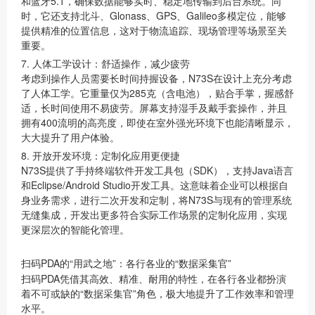
和
蓝牙5.1
，确保数据能够实时、稳定地传输到后台系统。同
时，它还支持
北斗、Glonass、GPS、Galileo多模定位
，能够
提供精准的位置信息，这对于物流追踪、现场管理等场景至关
重要。
7. 人体工学设计：舒适操作，减少疲劳
考虑到操作人员需要长时间持握设备，N73S在设计上充分考虑
了人体工学。它重量仅为
285克
（含电池），贴合手掌，握感舒
适，长时间使用不易疲劳。屏幕支持湿手及戴手套操作，并且
拥有
400流明的高亮度
，即使在室外强光环境下也能清晰显示，
大大提升了用户体验。
8. 开放开发环境：定制化应用更便捷
N73S提供了
手持终端软件开发工具包（SDK）
，支持Java语言
和Eclipse/Android Studio开发工具。这意味着企业可以根据自
身业务需求，进行二次开发和定制，将N73S与现有的管理系统
无缝集成，开发出更多符合实际工作场景的定制化应用，实现
更深层次的智能化管理。
扫码PDA的“用武之地”：各行各业的“数据采集官”
扫码PDA凭借其高效、精准、耐用的特性，在各行各业都扮演
着不可或缺的“数据采集官”角色，极大地提升了工作效率和管理
水平。