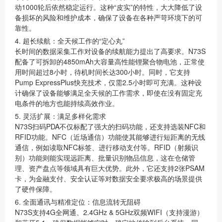
动1000轮
后依然稳定运行。这种“皮实”的特性，大大降低了设
备损坏的风险和维护成本，确保了设备在各种严苛环境下的可
靠性。
4. 超长续航：全天候工作的“定心丸”
长时间的数据采集工作对设备的续航能力提出了高要求。N73S
配备了
可拆卸的4850mAh大容量高性能锂聚合物电池
，正常使
用时间超过8小时，待机时间长达300小时。同时，它支持
Pump ExpressPlus快充技术
，仅需2.5小时即可充满。这种设
计确保了设备能够满足全天候的工作需求，即使在没有固定充
电条件的地方也能持续高效作业。
5. 灵活扩展：满足多样化需求
N73S扫码PDA不仅标配了强大的扫码功能，还支持
选装NFC和
RFID功能
。NFC（近场通信）功能使其能够进行短距离的无线
通信，例如读取NFC标签、进行移动支付等。RFID（射频识
别）功能则能实现远距离、批量识别物品信息，这在仓储管
理、资产盘点等领域具有巨大优势。此外，它还支持
2张PSAM
卡
，为金融支付、安全认证等对数据安全要求极高的场景提供
了硬件保障。
6. 全面通讯与精准定位：信息流转无阻碍
N73S支持
4G全网通
、
2.4GHz & 5GHz双频WIFI（支持漫游）