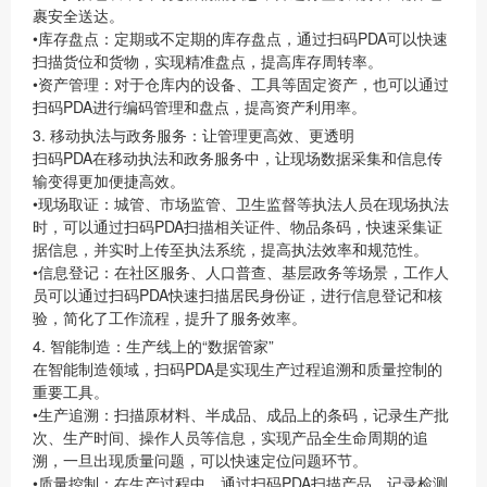
裹安全送达。
•
库存盘点
：定期或不定期的库存盘点，通过扫码PDA可以快速
扫描货位和货物，实现精准盘点，提高库存周转率。
•
资产管理
：对于仓库内的设备、工具等固定资产，也可以通过
扫码PDA进行编码管理和盘点，提高资产利用率。
3. 移动执法与政务服务：让管理更高效、更透明
扫码PDA在移动执法和政务服务中，让现场数据采集和信息传
输变得更加便捷高效。
•
现场取证
：城管、市场监管、卫生监督等执法人员在现场执法
时，可以通过扫码PDA扫描相关证件、物品条码，快速采集证
据信息，并实时上传至执法系统，提高执法效率和规范性。
•
信息登记
：在社区服务、人口普查、基层政务等场景，工作人
员可以通过扫码PDA快速扫描居民身份证，进行信息登记和核
验，简化了工作流程，提升了服务效率。
4. 智能制造：生产线上的“数据管家”
在智能制造领域，扫码PDA是实现生产过程追溯和质量控制的
重要工具。
•
生产追溯
：扫描原材料、半成品、成品上的条码，记录生产批
次、生产时间、操作人员等信息，实现产品全生命周期的追
溯，一旦出现质量问题，可以快速定位问题环节。
•
质量控制
：在生产过程中，通过扫码PDA扫描产品，记录检测