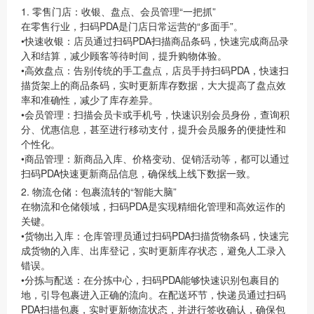
1. 零售门店：收银、盘点、会员管理“一把抓”
在零售行业，扫码PDA是门店日常运营的“多面手”。
•
快速收银
：店员通过扫码PDA扫描商品条码，快速完成商品录
入和结算，减少顾客等待时间，提升购物体验。
•
高效盘点
：告别传统的手工盘点，店员手持扫码PDA，快速扫
描货架上的商品条码，实时更新库存数据，大大提高了盘点效
率和准确性，减少了库存差异。
•
会员管理
：扫描会员卡或手机号，快速识别会员身份，查询积
分、优惠信息，甚至进行移动支付，提升会员服务的便捷性和
个性化。
•
商品管理
：新商品入库、价格变动、促销活动等，都可以通过
扫码PDA快速更新商品信息，确保线上线下数据一致。
2. 物流仓储：包裹流转的“智能大脑”
在物流和仓储领域，扫码PDA是实现精细化管理和高效运作的
关键。
•
货物出入库
：仓库管理员通过扫码PDA扫描货物条码，快速完
成货物的入库、出库登记，实时更新库存状态，避免人工录入
错误。
•
分拣与配送
：在分拣中心，扫码PDA能够快速识别包裹目的
地，引导包裹进入正确的流向。在配送环节，快递员通过扫码
PDA扫描包裹，实时更新物流状态，并进行签收确认，确保包