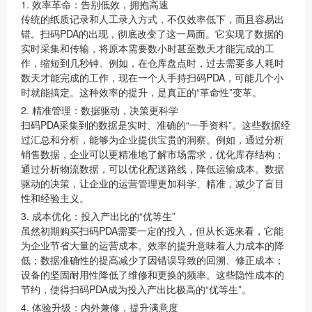
1. 效率革命：告别低效，拥抱高速
传统的纸质记录和人工录入方式，不仅效率低下，而且容易出
错。扫码PDA的出现，彻底改变了这一局面。它实现了数据的
实时采集和传输，将原本需要数小时甚至数天才能完成的工
作，缩短到几秒钟。例如，在仓库盘点时，过去需要多人耗时
数天才能完成的工作，现在一个人手持扫码PDA，可能几个小
时就能搞定。这种效率的提升，是真正的“革命性”变革。
2. 精准管理：数据驱动，决策更科学
扫码PDA采集到的数据是实时、准确的“一手资料”。这些数据经
过汇总和分析，能够为企业提供宝贵的洞察。例如，通过分析
销售数据，企业可以更精准地了解市场需求，优化库存结构；
通过分析物流数据，可以优化配送路线，降低运输成本。数据
驱动的决策，让企业的运营管理更加科学、精准，减少了盲目
性和经验主义。
3. 成本优化：投入产出比的“优等生”
虽然初期购买扫码PDA需要一定的投入，但从长远来看，它能
为企业节省大量的运营成本。效率的提升意味着人力成本的降
低；数据准确性的提高减少了因错误导致的回溯、修正成本；
设备的坚固耐用性降低了维修和更换的频率。这些隐性成本的
节约，使得扫码PDA成为投入产出比极高的“优等生”。
4. 体验升级：内外兼修，提升满意度