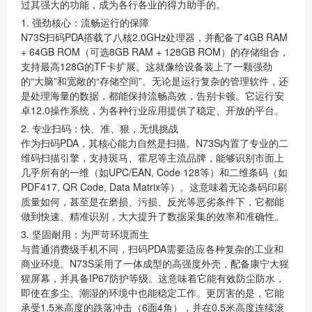
过其强大的功能，成为各行各业的得力助手的。
1. 强劲核心：流畅运行的保障
N73S扫码PDA搭载了
八核2.0GHz处理器
，并配备了
4GB RAM
+ 64GB ROM
（可选8GB RAM + 128GB ROM）的存储组合，
支持最高128G的TF卡扩展。这就像给设备装上了一颗强劲
的“大脑”和宽敞的“存储空间”。无论是运行复杂的管理软件，还
是处理海量的数据，都能保持流畅高效，告别卡顿。它运行
安
卓12.0操作系统
，为各种行业应用提供了稳定、开放的平台。
2. 专业扫码：快、准、狠，无惧挑战
作为扫码PDA，其核心能力自然是扫描。N73S内置了
专业的二
维码扫描引擎
，支持斑马、霍尼等主流品牌，能够识别市面上
几乎所有的一维（如UPC/EAN, Code 128等）和二维条码（如
PDF417, QR Code, Data Matrix等）。这意味着无论条码印刷
质量如何，甚至是在磨损、污损、反光等恶劣条件下，它都能
做到快速、精准识别，大大提升了数据采集的效率和准确性。
3. 坚固耐用：为严苛环境而生
与普通消费级手机不同，扫码PDA需要适应各种复杂的工业和
商业环境。N73S采用了
一体成型的高强度外壳
，配备
康宁大猩
猩屏幕
，并具备
IP67防护等级
。这意味着它能有效防尘防水，
即使在多尘、潮湿的环境中也能稳定工作。更厉害的是，它能
承受
1.5米高度的跌落冲击
（6面4角），并在
0.5米高度连续滚