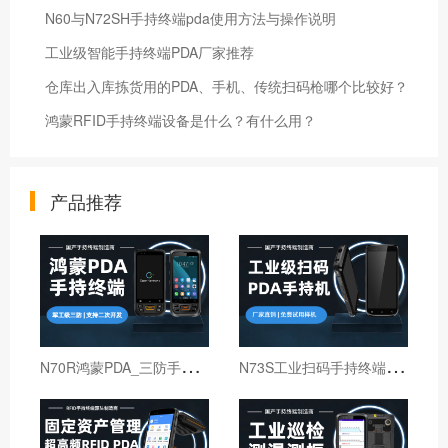
N60与N72SH手持终端pda使用方法与操作说明
工业级智能手持终端PDA厂家推荐
仓库出入库拣货用的PDA、手机、传统扫码枪哪个比较好？
鸿蒙RFID手持终端设备是什么？有什么用？
产品推荐
N
70R鸿蒙PDA_三防手持PDA终端_国产鸿蒙手持终端
N
73S工业扫码手持终端｜6寸仓库出入库PDA扫码枪