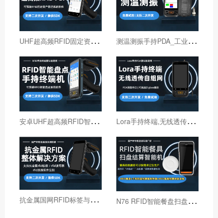
U
HF超高频RFID固定资产管理手持终端机
测
温测振手持PDA_工业巡检手持终端机_红外线测温PDA
安
卓UHF超高频RFID智能盘点手持终端设备
L
ora手持终端,无线透传自组网pda,高性能Lora智能巡检机
抗
金属国网RFID标签与国网RFID读写器厂家
N
76 RFID智能餐盘扫盘机 火锅店RFID智能结算机