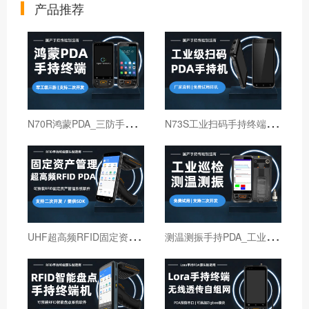
产品推荐
N
70R鸿蒙PDA_三防手持PDA终端_国产鸿蒙手持终端
N
73S工业扫码手持终端｜6寸仓库出入库PDA扫码枪
U
HF超高频RFID固定资产管理手持终端机
测
温测振手持PDA_工业巡检手持终端机_红外线测温PDA