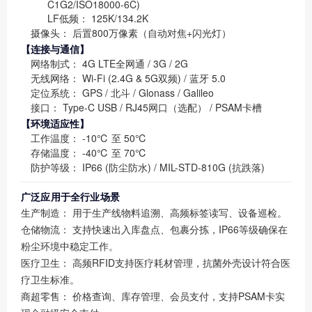
C1G2/ISO18000-6C)
LF低频：
125K/134.2K
摄像头：
后置800万像素（自动对焦+闪光灯）
【连接与通信】
网络制式：
4G LTE全网通 / 3G / 2G
无线网络：
Wi-Fi (2.4G & 5G双频) / 蓝牙 5.0
定位系统：
GPS / 北斗 / Glonass / Galileo
接口：
Type-C USB / RJ45网口（选配） / PSAM卡槽
【环境适应性】
工作温度：
-10℃ 至 50℃
存储温度：
-40℃ 至 70℃
防护等级：
IP66 (防尘防水) / MIL-STD-810G (抗跌落)
广泛应用于全行业场景
生产制造：
用于生产线物料追溯、高频标签读写、设备巡检。
仓储物流：
支持快速出入库盘点、包裹分拣，IP66等级确保在
粉尘环境中稳定工作。
医疗卫生：
高频RFID支持医疗耗材管理，抗菌外壳设计符合医
疗卫生标准。
商超零售：
价格查询、库存管理、会员支付，支持PSAM卡实