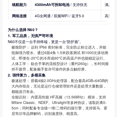
续航能力
4300mAh可拆卸电池
/ 支持快充
满足全
网络连接
4G全网通 / 双频WiFi / 蓝牙5.0
高速数
为什么选择 N60？
1. 军工品质，无惧严苛环境
N60不仅是一台手持终端，更是一台“防护盾”。
极致防护：
达到
IP66
密封标准，完全防止粉尘进入，并能
抵御强力喷水。通过6面4角
1.5米跌落测试
和1000次滚动测
试，即便在-20℃的冷库或60℃的高温户外也能稳定运行。
人体工学：
贴合手掌的流线型设计（重约260g），长时间握
持不疲劳，配备戴手套亦可操作的多点触控屏。
2. 强悍算力，多模采集
极速处理：
搭载4核2.0GHz处理器，配合最高4GB+64GB的
大内存组合，无论是运行仓储管理软件还是处理大量数据，
都能游刃有余。
全能识别：
内置高性能
HF高频（13.56MHz）
模块，支持
Mifare Classic、NDEF、Ultralight等多种协议，读取距离0-
5cm；同时配备专业级一维/二维码扫描引擎，支持斑马、霍
尼韦尔等品牌解码，识别速度快、精度高。