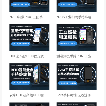
N
70R鸿蒙PDA_三防手持PDA终端_国产鸿蒙手持终端
N
73S工业扫码手持终端｜6寸仓库出入库PDA扫码枪
U
HF超高频RFID固定资产管理手持终端机
测
温测振手持PDA_工业巡检手持终端机_红外线测温PDA
安
卓UHF超高频RFID智能盘点手持终端设备
L
ora手持终端,无线透传自组网pda,高性能Lora智能巡检机