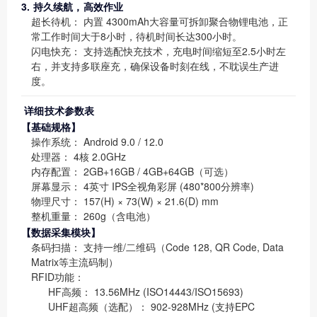
3. 持久续航，高效作业
超长待机：
内置
4300mAh大容量可拆卸聚合物锂电池
，正
常工作时间大于8小时，待机时间长达300小时。
闪电快充：
支持选配快充技术，充电时间缩短至2.5小时左
右，并支持多联座充，确保设备时刻在线，不耽误生产进
度。
详细技术参数表
【基础规格】
操作系统：
Android 9.0 / 12.0
处理器：
4核 2.0GHz
内存配置：
2GB+16GB / 4GB+64GB（可选）
屏幕显示：
4英寸 IPS全视角彩屏 (480*800分辨率)
物理尺寸：
157(H) × 73(W) × 21.6(D) mm
整机重量：
260g（含电池）
【数据采集模块】
条码扫描：
支持一维/二维码（Code 128, QR Code, Data
Matrix等主流码制）
RFID功能：
HF高频：
13.56MHz (ISO14443/ISO15693)
UHF超高频（选配）：
902-928MHz (支持EPC