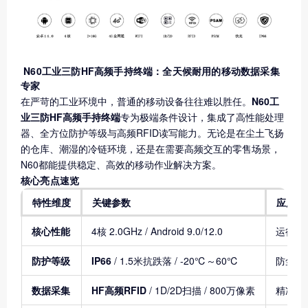
N60工业三防HF高频手持终端：全天候耐用的移动数据采集
专家
在严苛的工业环境中，普通的移动设备往往难以胜任。
N60工
业三防HF高频手持终端
专为极端条件设计，集成了高性能处理
器、全方位防护等级与高频RFID读写能力。无论是在尘土飞扬
的仓库、潮湿的冷链环境，还是在需要高频交互的零售场景，
N60都能提供稳定、高效的移动作业解决方案。
核心亮点速览
特性维度
关键参数
应用价
核心性能
4核 2.0GHz / Android 9.0/12.0
运行流
防护等级
IP66
/ 1.5米抗跌落 / -20℃～60℃
防尘防
数据采集
HF高频RFID
/ 1D/2D扫描 / 800万像素
精准识