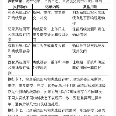
验收证据。
离线记录、上传日志、重复提交提示和接口返回
执行动作
记录内容
复盘用途
检查系统回写
断网、重连、重复提
判断系统回写和离线
和离线缓存
交、冲突
缓存是否影响现场动
作
记录系统回写
离线记录、上传日志、
保留后续复测和责任
和离线缓存结
重复提交提示和接口返
确认依据
果
回
模拟系统回写
报工丢失或重复入账
确认异常能被现场发
和离线缓存异
现并关闭
常
固化系统回写
离线缓存、重传和冲突
让班组、系统和供应
和离线缓存规
处理规则
商使用同一套口径
则
执行卡 1。
检查系统回写和离线缓存时，现场需要记录断网、
重连、重复提交、冲突，这条记录用于判断系统回写和离线缓
存是否影响现场动作。如果系统回写和离线缓存在不同班次、
不同人员或不同物料状态下表现不一致，要把差异写进异常
单，避免后续只凭口头经验处理。
执行卡 2。
记录系统回写和离线缓存结果时，现场需要记录离