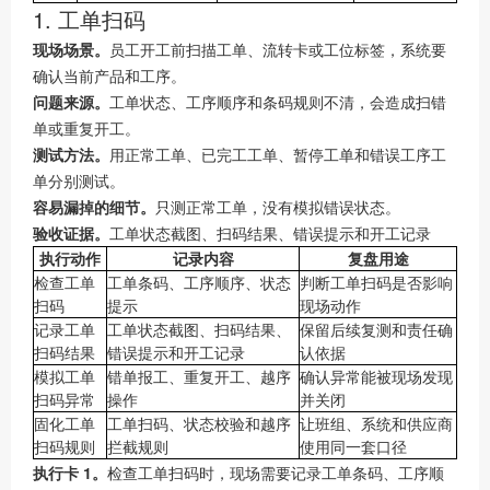
1. 工单扫码
现场场景。
员工开工前扫描工单、流转卡或工位标签，系统要
确认当前产品和工序。
问题来源。
工单状态、工序顺序和条码规则不清，会造成扫错
单或重复开工。
测试方法。
用正常工单、已完工工单、暂停工单和错误工序工
单分别测试。
容易漏掉的细节。
只测正常工单，没有模拟错误状态。
验收证据。
工单状态截图、扫码结果、错误提示和开工记录
执行动作
记录内容
复盘用途
检查工单
工单条码、工序顺序、状态
判断工单扫码是否影响
扫码
提示
现场动作
记录工单
工单状态截图、扫码结果、
保留后续复测和责任确
扫码结果
错误提示和开工记录
认依据
模拟工单
错单报工、重复开工、越序
确认异常能被现场发现
扫码异常
操作
并关闭
固化工单
工单扫码、状态校验和越序
让班组、系统和供应商
扫码规则
拦截规则
使用同一套口径
执行卡 1。
检查工单扫码时，现场需要记录工单条码、工序顺