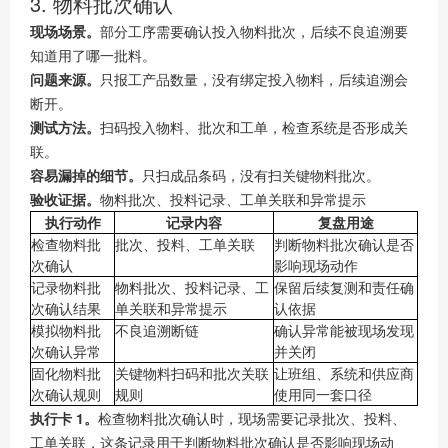
3. 物料批次确认
现场场景。
部分工序需要确认投入物料批次，后续不良追溯要
知道用了哪一批料。
问题来源。
只报工产品数量，没有绑定投入物料，后续追溯会
断开。
测试方法。
扫码投入物料、批次和工单，检查系统是否形成关
联。
容易漏掉的细节。
只扫成品条码，没有扫关键物料批次。
验收证据。
物料批次、投料记录、工单关联和异常提示
执行动作
记录内容
复盘用途
检查物料批
批次、投料、工单关联
判断物料批次确认是否
次确认
影响现场动作
记录物料批
物料批次、投料记录、工
保留后续复测和责任确
次确认结果
单关联和异常提示
认依据
模拟物料批
不良追溯断链
确认异常能被现场发现
次确认异常
并关闭
固化物料批
关键物料扫码和批次关联
让班组、系统和供应商
次确认规则
规则
使用同一套口径
执行卡 1。
检查物料批次确认时，现场需要记录批次、投料、
工单关联，这条记录用于判断物料批次确认是否影响现场动