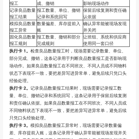
报工
成、撤销
影响现场动作
记录良品数量
报工数量、单位、撤销
保留后续复测和责任确
报工结果
记录和系统回写
认依据
模拟良品数量
数量偏差、库存提前入
确认异常能被现场发现
报工异常
账
并关闭
固化良品数量
报工数量、撤销和部分
让班组、系统和供应商
报工规则
完成规则
使用同一套口径
执行卡 1。
检查良品数量报工时，现场需要记录数量、单位、
部分完成、撤销，这条记录用于判断良品数量报工是否影响现
场动作。如果良品数量报工在不同班次、不同人员或不同物料
状态下表现不一致，要把差异写进异常单，避免后续只凭口头
经验处理。
执行卡 2。
记录良品数量报工结果时，现场需要记录报工数
量、单位、撤销记录和系统回写，这条记录用于保留后续复测
和责任确认依据。如果良品数量报工在不同班次、不同人员或
不同物料状态下表现不一致，要把差异写进异常单，避免后续
只凭口头经验处理。
执行卡 3。
模拟良品数量报工异常时，现场需要记录数量偏
差、库存提前入账，这条记录用于确认异常能被现场发现并关