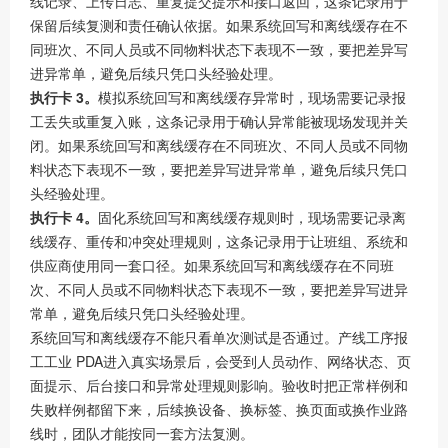
线记录、上传日志、重复提交提示和接口返回，这条记录用于
保留后续复测和责任确认依据。如果系统回写和离线缓存在不
同班次、不同人员或不同物料状态下表现不一致，要把差异写
进异常单，避免后续只凭口头经验处理。
执行卡 3。
模拟系统回写和离线缓存异常时，现场需要记录报
工丢失或重复入账，这条记录用于确认异常能被现场发现并关
闭。如果系统回写和离线缓存在不同班次、不同人员或不同物
料状态下表现不一致，要把差异写进异常单，避免后续只凭口
头经验处理。
执行卡 4。
固化系统回写和离线缓存规则时，现场需要记录离
线缓存、重传和冲突处理规则，这条记录用于让班组、系统和
供应商使用同一套口径。如果系统回写和离线缓存在不同班
次、不同人员或不同物料状态下表现不一致，要把差异写进异
常单，避免后续只凭口头经验处理。
系统回写和离线缓存不能只看单次测试是否通过。产线工序报
工工业 PDA进入真实场景后，会受到人员动作、网络状态、页
面提示、后台接口和异常处理规则影响。验收时把正常样例和
失败样例都留下来，后续换设备、换标签、换页面或换作业路
线时，团队才能按同一套方法复测。