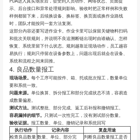
PDA进入真实场景后，会受到人员动作、网络状态、页面提
示、后台接口和异常处理规则影响。验收时把正常样例和失败
样例都留下来，后续换设备、换标签、换页面或换作业路线
时，团队才能按同一套方法复测。
这部分内容还要写进作业卡。作业卡里可以保留关键物料扫码
和批次关联规则，并说明不良追溯断链出现时由谁确认、怎样
恢复、系统里留下什么状态。规则越靠近现场动作，员工越容
易执行；规则只停留在设备参数上，问题出现后就会在设备、
系统和流程之间来回推。
4. 良品数量报工
现场场景。
每个工序可能按件、箱、托或批次报工，数量单位
要和系统一致。
问题来源。
单位换算、拆分报工和部分完成状态不清，容易造
成数量偏差。
测试方法。
测试整批、部分完成、返工后补报和撤销报工。
容易漏掉的细节。
只测试一次性完工，没有测试部分数量。
验收证据。
报工数量、单位、撤销记录和系统回写
执行动作
记录内容
复盘用途
检查良品数量
数量、单位、部分完
判断良品数量报工是否