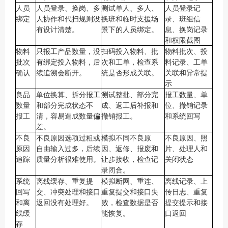
人员
人员登录、换岗、多
测试单人、多人、
人员登录记
绑定
人协作和代扫规则没
换班和临时支援场
录、班组信
有设计清楚。
景下的人员绑定。
息、换岗记录
和权限截图
物料
只报工产品数量，没
扫码投入物料、批
物料批次、投
批次
有绑定投入物料，后
次和工单，检查系
料记录、工单
确认
续追溯会断开。
统是否形成关联。
关联和异常提
示
良品
单位换算、拆分报工
测试整批、部分完
报工数量、单
数量
和部分完成状态不
成、返工后补报和
位、撤销记录
报工
清，容易造成数量偏
撤销报工。
和系统回写
差。
不良
不良原因选项过粗或
模拟不同不良原
不良原因、照
原因
自由输入过多，后续
因、返修、报废和
片、处理人和
追踪
质量分析很难使用。
让步接收，检查记
关闭状态
录闭合。
系统
离线缓存、重复提
模拟断网、重连、
离线记录、上
回写
交、冲突处理和接口
重复提交和接口失
传日志、重复
和离
返回没有处理好。
败，检查数据是否
提交提示和接
线缓
能恢复。
口返回
存