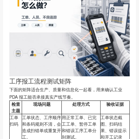
工序报工流程测试矩阵
下面的矩阵适合生产、质量和信息化一起看，用来确认工业
PDA 报工能否承接真实产线节奏。
检查
现场问题
处理方式
验收证据
主题
工单
工单状态、工序顺序
用正常工单、已完
工单状态截
扫码
和条码规则不清，会
工工单、暂停工单
图、扫码结
造成扫错单或重复开
和错误工序工单分
果、错误提示
工。
别测试。
和开工记录