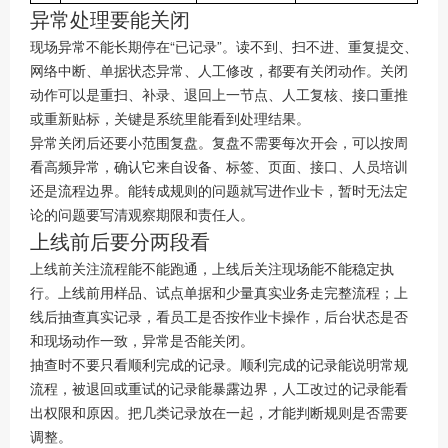
异常处理要能关闭
现场异常不能长期停在“已记录”。读不到、扫不进、重复提交、
网络中断、单据状态异常、人工修改，都要有关闭动作。关闭
动作可以是重扫、补录、退回上一节点、人工复核、接口重推
或重新贴标，关键是系统里能看到处理结果。
异常关闭后还要小范围复盘。复盘不需要每次开会，可以按周
看高频异常，确认它来自设备、标签、页面、接口、人员培训
还是流程边界。能转成规则的问题就写进作业卡，暂时无法定
论的问题要写清观察期限和责任人。
上线前后要分两段看
上线前关注流程能不能跑通，上线后关注现场能不能稳定执
行。上线前用样品、试点单据和少量真实业务走完整流程；上
线后抽查真实记录，看员工是否按作业卡操作，后台状态是否
和现场动作一致，异常是否能关闭。
抽查时不要只看顺利完成的记录。顺利完成的记录能说明常规
流程，被退回或重试的记录能暴露边界，人工改过的记录能看
出权限和原因。把几类记录放在一起，才能判断规则是否需要
调整。