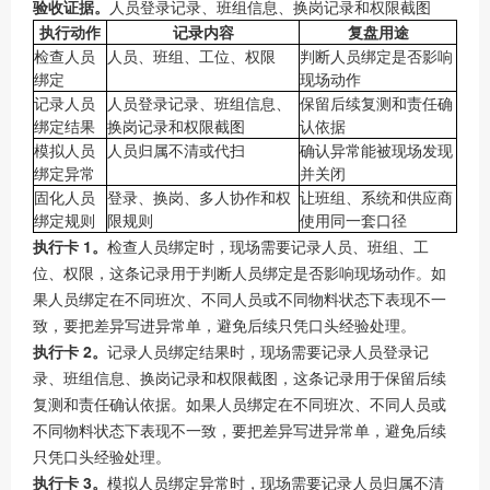
验收证据。
人员登录记录、班组信息、换岗记录和权限截图
执行动作
记录内容
复盘用途
检查人员
人员、班组、工位、权限
判断人员绑定是否影响
绑定
现场动作
记录人员
人员登录记录、班组信息、
保留后续复测和责任确
绑定结果
换岗记录和权限截图
认依据
模拟人员
人员归属不清或代扫
确认异常能被现场发现
绑定异常
并关闭
固化人员
登录、换岗、多人协作和权
让班组、系统和供应商
绑定规则
限规则
使用同一套口径
执行卡 1。
检查人员绑定时，现场需要记录人员、班组、工
位、权限，这条记录用于判断人员绑定是否影响现场动作。如
果人员绑定在不同班次、不同人员或不同物料状态下表现不一
致，要把差异写进异常单，避免后续只凭口头经验处理。
执行卡 2。
记录人员绑定结果时，现场需要记录人员登录记
录、班组信息、换岗记录和权限截图，这条记录用于保留后续
复测和责任确认依据。如果人员绑定在不同班次、不同人员或
不同物料状态下表现不一致，要把差异写进异常单，避免后续
只凭口头经验处理。
执行卡 3。
模拟人员绑定异常时，现场需要记录人员归属不清