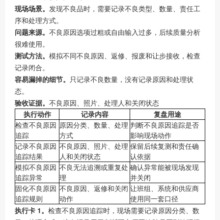
现场场景。
发现不良品时，需要记录不良类型、数量、责任工
序和处理方式。
问题来源。
不良原因选项过粗或自由输入过多，后续质量分析
很难使用。
测试方法。
模拟不同不良原因、返修、报废和让步接收，检查
记录闭合。
容易漏掉的细节。
只记录不良数量，没有记录原因和处理状
态。
验收证据。
不良原因、照片、处理人和关闭状态
执行动作
记录内容
复盘用途
检查不良原因
原因分类、数量、处理
判断不良原因追踪是否
追踪
方式
影响现场动作
记录不良原因
不良原因、照片、处理
保留后续复测和责任确
追踪结果
人和关闭状态
认依据
模拟不良原因
不良无法追溯或重复处
确认异常能被现场发现
追踪异常
理
并关闭
固化不良原因
不良原因、返修和关闭
让班组、系统和供应商
追踪规则
动作
使用同一套口径
执行卡 1。
检查不良原因追踪时，现场需要记录原因分类、数