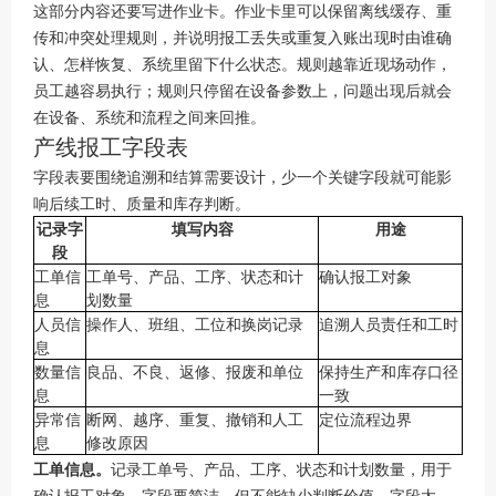
这部分内容还要写进作业卡。作业卡里可以保留离线缓存、重
传和冲突处理规则，并说明报工丢失或重复入账出现时由谁确
认、怎样恢复、系统里留下什么状态。规则越靠近现场动作，
员工越容易执行；规则只停留在设备参数上，问题出现后就会
在设备、系统和流程之间来回推。
产线报工字段表
字段表要围绕追溯和结算需要设计，少一个关键字段就可能影
响后续工时、质量和库存判断。
记录字
填写内容
用途
段
工单信
工单号、产品、工序、状态和计
确认报工对象
息
划数量
人员信
操作人、班组、工位和换岗记录
追溯人员责任和工时
息
数量信
良品、不良、返修、报废和单位
保持生产和库存口径
息
一致
异常信
断网、越序、重复、撤销和人工
定位流程边界
息
修改原因
工单信息。
记录工单号、产品、工序、状态和计划数量，用于
确认报工对象。字段要简洁，但不能缺少判断价值。字段太