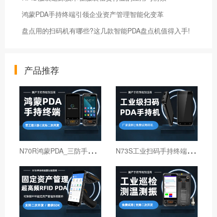
鸿蒙PDA手持终端引领企业资产管理智能化变革
盘点用的扫码机有哪些?这几款智能PDA盘点机值得入手!
产品推荐
N
70R鸿蒙PDA_三防手持PDA终端_国产鸿蒙手持终端
N
73S工业扫码手持终端｜6寸仓库出入库PDA扫码枪