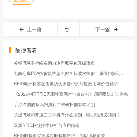
MES报工
上一篇
下一篇
随便看看
冷链PDA手持终端助力冷库数字化升级改造
电商仓库PDA拣货复核怎么做？从波次拣货、库位扫描到打包复核的流程配置
RFID电子标签在酒类防伪溯源中的深度应用与价值解析
《2025中国RFID无源物联网产业白皮书》调研团队走进鸟鸟
手持终端的条码扫描和二维码扫描有啥区别
防爆PDA和普通三防手机有什么区别，哪些场所必须用？
双频RFID标签技术解析与应用指南
RFID服装追踪技术在服装租赁行业的应用与前景