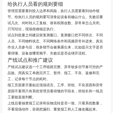
给执行人员看的规则要细
管理层需要看到投入边界和风险，执行人员需要看到动作细
节。给执行人员的规则要写清拿起设备前确认什么、失败后重
试几次、何时转人工复核、谁有权限改数、异常单怎么关闭。
只写结论，现场很难稳定执行。
试点到批量之间建议留复测窗口。复测窗口把不同班次、不同
人员、不同物料状态、不同网络条件和高频异常补进来。真实
作业人员参与后，很多细节会被暴露出来，比如提示文字是否
看得懂、设备放哪里顺手、失败后是否会绕开流程。
产线试点和推广建议
产线试点建议选一个工序链路完整、异常较多但节奏可控的产
品族。用真实工单跑完开工、暂停、报工、不良、返修和完
工，记录每个节点的耗时。
报工页面要尽量贴近现场语言。工序、班组、不良原因和异常
原因不要用只有系统管理员看得懂的字段名，班组长和一线员
工要能直接判断。
上线后要抽查报工记录和实物流转是否一致。只看系统数量，
不看现场动作，容易把漏扫、重复报工和人工修改藏起来。