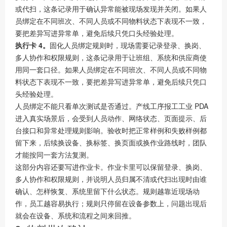
或代扫，这条记录用于确认异常能被现场发现并关闭。如果人
员绑定在不同班次、不同人员或不同物料状态下表现不一致，
要把差异写进异常单，避免后续只凭口头经验处理。
执行卡 4。
固化人员绑定规则时，现场需要记录登录、换岗、
多人协作和权限规则，这条记录用于让班组、系统和供应商使
用同一套口径。如果人员绑定在不同班次、不同人员或不同物
料状态下表现不一致，要把差异写进异常单，避免后续只凭口
头经验处理。
人员绑定不能只看单次测试是否通过。产线工序报工工业 PDA
进入真实场景后，会受到人员动作、网络状态、页面提示、后
台接口和异常处理规则影响。验收时把正常样例和失败样例都
留下来，后续换设备、换标签、换页面或换作业路线时，团队
才能按同一套方法复测。
这部分内容还要写进作业卡。作业卡里可以保留登录、换岗、
多人协作和权限规则，并说明人员归属不清或代扫出现时由谁
确认、怎样恢复、系统里留下什么状态。规则越靠近现场动
作，员工越容易执行；规则只停留在设备参数上，问题出现后
就会在设备、系统和流程之间来回推。