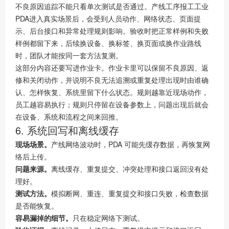
不良原因追踪不能只看单次测试是否通过。产线工序报工工业
PDA进入真实场景后，会受到人员动作、网络状态、页面提
示、后台接口和异常处理规则影响。验收时把正常样例和失败
样例都留下来，后续换设备、换标签、换页面或换作业路线
时，团队才能按同一套方法复测。
这部分内容还要写进作业卡。作业卡里可以保留不良原因、返
修和关闭动作，并说明不良无法追溯或重复处理出现时由谁确
认、怎样恢复、系统里留下什么状态。规则越靠近现场动作，
员工越容易执行；规则只停留在设备参数上，问题出现后就会
在设备、系统和流程之间来回推。
6. 系统回写和离线缓存
现场场景。
产线网络波动时，PDA 可能先缓存数据，再恢复网
络后上传。
问题来源。
离线缓存、重复提交、冲突处理和接口返回没有处
理好。
测试方法。
模拟断网、重连、重复提交和接口失败，检查数据
是否能恢复。
容易漏掉的细节。
只在稳定网络下测试。