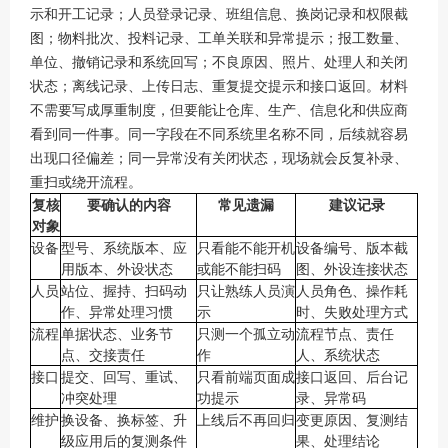
示和开工记录；人员登录记录、班组信息、换岗记录和权限截
图；物料批次、投料记录、工单关联和异常提示；报工数量、
单位、撤销记录和系统回写；不良原因、照片、处理人和关闭
状态；离线记录、上传日志、重复提交提示和接口返回。材料
不需要写成厚重制度，但要能让仓库、生产、信息化和供应商
看到同一件事。同一字段在不同系统里名称不同，后续就容易
出现口径偏差；同一异常没有关闭状态，现场就会反复补录、
重扫或绕开流程。
复核
要确认的内容
常见遗漏
建议记录
对象
设备
型号、系统版本、应
只看能不能开机
设备编号、版本截
用版本、外设状态
或能不能扫码
图、外设连接状态
人员
站位、握持、扫码动
只让熟练人员演
人员角色、操作耗
作、异常处理习惯
示
时、失败处理方式
流程
单据状态、业务节
只测一个孤立动
流程节点、责任
点、交接责任
作
人、系统状态
接口
提交、回写、重试、
只看前端页面成
接口返回、后台记
冲突处理
功提示
录、异常码
维护
换设备、换标签、升
上线后不再回归
变更原因、复测结
级应用后的复测条件
果、处理结论