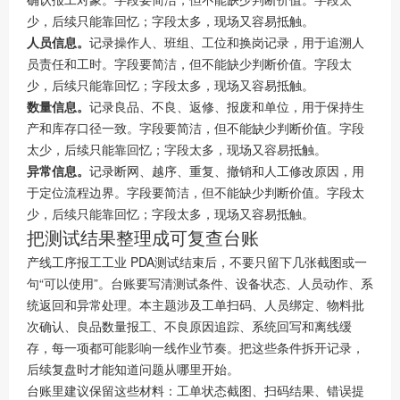
少，后续只能靠回忆；字段太多，现场又容易抵触。
人员信息。
记录操作人、班组、工位和换岗记录，用于追溯人
员责任和工时。字段要简洁，但不能缺少判断价值。字段太
少，后续只能靠回忆；字段太多，现场又容易抵触。
数量信息。
记录良品、不良、返修、报废和单位，用于保持生
产和库存口径一致。字段要简洁，但不能缺少判断价值。字段
太少，后续只能靠回忆；字段太多，现场又容易抵触。
异常信息。
记录断网、越序、重复、撤销和人工修改原因，用
于定位流程边界。字段要简洁，但不能缺少判断价值。字段太
少，后续只能靠回忆；字段太多，现场又容易抵触。
把测试结果整理成可复查台账
产线工序报工工业 PDA测试结束后，不要只留下几张截图或一
句“可以使用”。台账要写清测试条件、设备状态、人员动作、系
统返回和异常处理。本主题涉及工单扫码、人员绑定、物料批
次确认、良品数量报工、不良原因追踪、系统回写和离线缓
存，每一项都可能影响一线作业节奏。把这些条件拆开记录，
后续复盘时才能知道问题从哪里开始。
台账里建议保留这些材料：工单状态截图、扫码结果、错误提