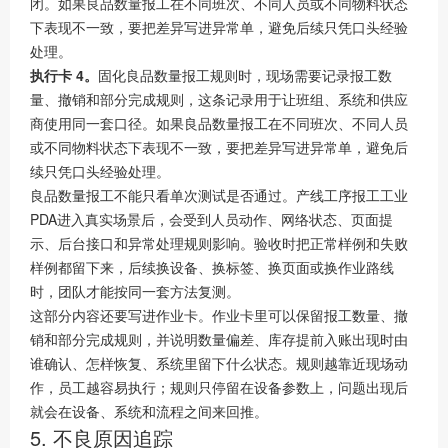
闭。如果良品数量报工在不同班次、不同人员或不同物料状态
下表现不一致，要把差异写进异常单，避免后续只凭口头经验
处理。
执行卡 4。
固化良品数量报工规则时，现场需要记录报工数
量、撤销和部分完成规则，这条记录用于让班组、系统和供应
商使用同一套口径。如果良品数量报工在不同班次、不同人员
或不同物料状态下表现不一致，要把差异写进异常单，避免后
续只凭口头经验处理。
良品数量报工不能只看单次测试是否通过。产线工序报工工业
PDA进入真实场景后，会受到人员动作、网络状态、页面提
示、后台接口和异常处理规则影响。验收时把正常样例和失败
样例都留下来，后续换设备、换标签、换页面或换作业路线
时，团队才能按同一套方法复测。
这部分内容还要写进作业卡。作业卡里可以保留报工数量、撤
销和部分完成规则，并说明数量偏差、库存提前入账出现时由
谁确认、怎样恢复、系统里留下什么状态。规则越靠近现场动
作，员工越容易执行；规则只停留在设备参数上，问题出现后
就会在设备、系统和流程之间来回推。
5. 不良原因追踪