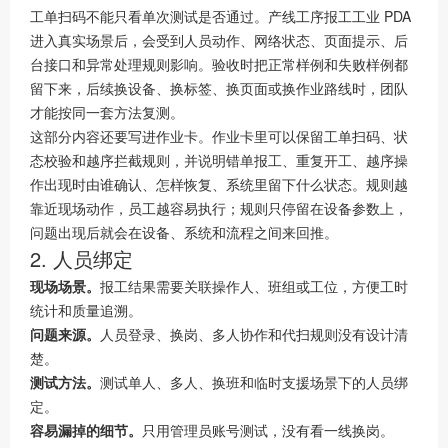
工单扫码不能只看单次测试是否通过。产线工序报工工业 PDA
进入真实场景后，会受到人员动作、网络状态、页面提示、后
台接口和异常处理规则影响。验收时把正常样例和失败样例都
留下来，后续换设备、换标签、换页面或换作业路线时，团队
才能按同一套方法复测。
这部分内容还要写进作业卡。作业卡里可以保留工单扫码、状
态校验和越序拦截规则，并说明错单报工、重复开工、越序操
作出现时由谁确认、怎样恢复、系统里留下什么状态。规则越
靠近现场动作，员工越容易执行；规则只停留在设备参数上，
问题出现后就会在设备、系统和流程之间来回推。
2. 人员绑定
现场场景。
报工结果需要关联操作人、班组或工位，方便工时
统计和质量追溯。
问题来源。
人员登录、换岗、多人协作和代扫规则没有设计清
楚。
测试方法。
测试单人、多人、换班和临时支援场景下的人员绑
定。
容易漏掉的细节。
只用管理员账号测试，没有看一线换岗。