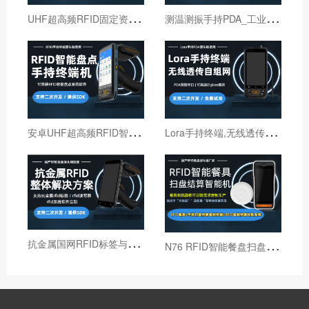
U
HF超高频RFID固定资产管理手持终端机
测
温测振手持PDA_工业巡检手持终端机_红外线测温PDA
安
卓UHF超高频RFID智能盘点手持终端设备
L
ora手持终端,无线透传自组网pda,高性能Lora智能巡检机
抗
金属国网RFID标签与国网RFID读写器厂家
N
76 RFID智能餐盘扫盘机 火锅店RFID智能结算机