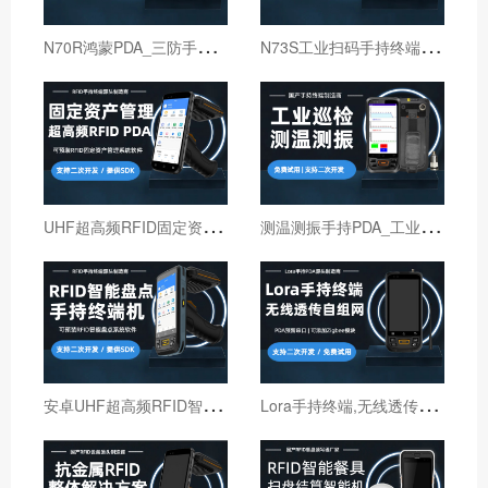
N
70R鸿蒙PDA_三防手持PDA终端_国产鸿蒙手持终端
N
73S工业扫码手持终端｜6寸仓库出入库PDA扫码枪
U
HF超高频RFID固定资产管理手持终端机
测
温测振手持PDA_工业巡检手持终端机_红外线测温PDA
安
卓UHF超高频RFID智能盘点手持终端设备
L
ora手持终端,无线透传自组网pda,高性能Lora智能巡检机