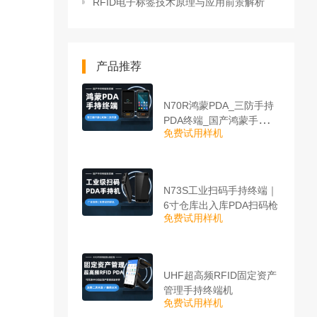
RFID电子标签技术原理与应用前景解析
产品推荐
N70R鸿蒙PDA_三防手持
PDA终端_国产鸿蒙手持终
免费试用样机
端
N73S工业扫码手持终端｜
6寸仓库出入库PDA扫码枪
免费试用样机
UHF超高频RFID固定资产
管理手持终端机
免费试用样机