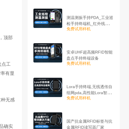
测温测振手持PDA_工业巡
检手持终端机_红外线测温
免费试用样机
PDA
，顶部
安卓UHF超高频RFID智能
盘点手持终端设备
免费试用样机
盘点工
货率有显
Lora手持终端,无线透传自
组网pda,高性能Lora智能
免费试用样机
巡检机
这种无感
国产抗金属RFID标签与抗
消品确实
金属RFID读写器厂家