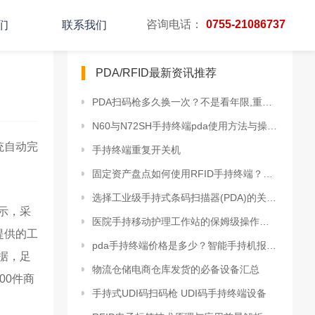
咨询电话：
0755-21086737
们
联系我们
PDA/RFID最新资讯推荐
PDA扫码枪多久换一次？不是看年限,重要看这几个信号
N60与N72SH手持终端pda使用方法与操作说明
统自动完
手持终端重复开关机
固定资产盘点如何使用RFID手持终端？一套可落地流程
选择工业级手持式条码扫描器(PDA)的关键因素
示，采
医院手持移动护理工作站的保姆级操作使用手册
提供的工
pda手持终端价格是多少？智能手持机报价详解
据，足
物流仓储电商仓库发货的必备设备汇总
00件商
手持式UDI码扫码枪 UDI码手持终端设备