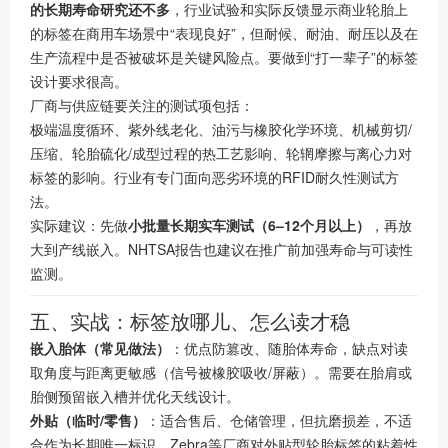
的长期寿命研究还不多
，行业试验和实际反馈显示商业轮胎上
的标签在商用车场景中“表现良好”，但耐候、耐油、耐压以及在
生产流程中是否被破坏是关键风险点。要做到“打一辈子”的标签
设计要求很高。
厂商与供应链要关注的测试项包括：
极端温度循环、紫外线老化、油污与橡胶化学环境、机械剪切/
压缩、轮胎硫化/成型过程的热工艺影响、轮辋摩擦与离心力对
标签的影响。行业有专门面向恶劣环境的RFID耐久性测试方
法。
实际建议：先做
小批量长期实车测试（6–12个月以上）
，再放
大到产线嵌入。NHTSA报告也建议在推广前加强寿命与可读性
监测。
五、实战：标签放哪儿、怎么读才稳
嵌入胎体（常见做法）
：优点防篡改、随胎体寿命，缺点对读
取角度与距离更敏感（信号被橡胶吸收/屏蔽）。需要在胎肩或
胎侧预留嵌入槽并优化天线设计。
外贴（临时/零售）
：适合售后、仓储管理，但抗磨损差，不适
合作为长期唯一标识。Zebra等厂商对外贴型轮胎标签的粘着性