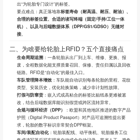
出“为轮胎专门设计”的标签。
要点难点：真正落地靠
标签寿命（耐高温、耐压、耐油）、
合理的标签位置、合适的读写终端（固定/手持/工位一体
机）、以及与后端数据体系（DPP/GS1/GDSO）无缝对
接
。
二、为啥要给轮胎上RFID？五个直接痛点
生命周期追溯
：一条轮胎从出厂到上车、维修、更换、报
废，全程数据化能支撑质量召回、保修、责任归属以及回收
链路。RFID是“自动化”的最佳入口。
车队管理降本增效
：车队能自动识别每条轮胎的里程、花纹
类型、安装历史，优化轮换策略，减少非计划性故障。
打假与防窜货
：嵌入式或高粘合的标签比贴纸条更难被篡
改，结合后端数据库能识别假货或跨区流转异常。
合规与循环经济（DPP）
：欧盟和其他地区推进的数字产品
护照（Digital Product Passport）对产品可追溯性提出要
求，轮胎的数字标识非常契合DPP框架。
车间/装配自动化
：轮胎装配线、动平衡机、轮胎服务工位
集成读写器后可实现半自动或全自动记录，节省人工、避免