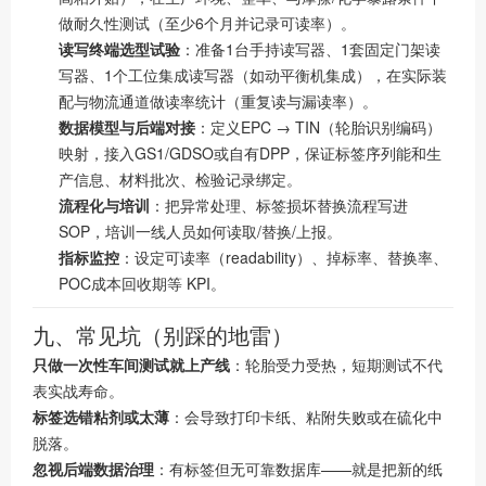
做耐久性测试（至少6个月并记录可读率）。
读写终端选型试验
：准备1台手持读写器、1套固定门架读
写器、1个工位集成读写器（如动平衡机集成），在实际装
配与物流通道做读率统计（重复读与漏读率）。
数据模型与后端对接
：定义EPC → TIN（轮胎识别编码）
映射，接入GS1/GDSO或自有DPP，保证标签序列能和生
产信息、材料批次、检验记录绑定。
流程化与培训
：把异常处理、标签损坏替换流程写进
SOP，培训一线人员如何读取/替换/上报。
指标监控
：设定可读率（readability）、掉标率、替换率、
POC成本回收期等 KPI。
九、常见坑（别踩的地雷）
只做一次性车间测试就上产线
：轮胎受力受热，短期测试不代
表实战寿命。
标签选错粘剂或太薄
：会导致打印卡纸、粘附失败或在硫化中
脱落。
忽视后端数据治理
：有标签但无可靠数据库——就是把新的纸