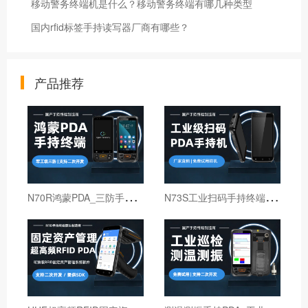
移动警务终端机是什么？移动警务终端有哪几种类型
国内rfid标签手持读写器厂商有哪些？
产品推荐
N
70R鸿蒙PDA_三防手持PDA终端_国产鸿蒙手持终端
N
73S工业扫码手持终端｜6寸仓库出入库PDA扫码枪