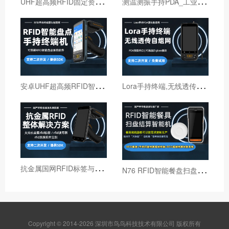
U
HF超高频RFID固定资产管理手持终端机
测
温测振手持PDA_工业巡检手持终端机_红外线测温PDA
安
卓UHF超高频RFID智能盘点手持终端设备
L
ora手持终端,无线透传自组网pda,高性能Lora智能巡检机
抗
金属国网RFID标签与国网RFID读写器厂家
N
76 RFID智能餐盘扫盘机 火锅店RFID智能结算机
Copyright © 2014-2026 深圳市鸟鸟科技技术有限公司 版权所有