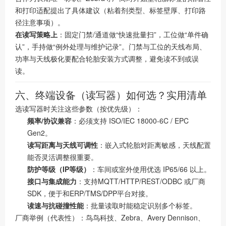
和打印适配提出了具体建议（粘着剂类型、标签壁厚、打印路
径注意事项）。
在读写策略上
：固定门禁/通道做“快速批量扫”，工位做“单件确
认”，手持做“例外处理与维护记录”。门禁与工位的天线布局、
功率与天线极化要配合轮胎安装方式调整，避免读不到或误
读。
六、终端设备（读写器）如何选？实用清单
选读写器时关注这些参数（按优先级）：
频率/协议兼容
：必须支持 ISO/IEC 18000-6C / EPC
Gen2。
读写距离与天线可调性
：嵌入式轮胎对距离敏感，天线配置
能否灵活调整很重要。
防护等级（IP等级）
：车间或室外使用优选 IP65/66 以上。
接口与集成能力
：支持MQTT/HTTP/REST/ODBC 或厂商
SDK，便于和ERP/TMS/DPP平台对接。
读速与抗碰撞性能
：批量读取时能稳定识别多个标签。
厂商举例（代表性）：
鸟鸟科技、
Zebra、Avery Dennison、