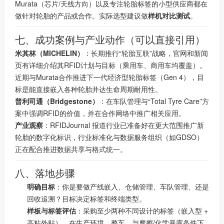
Murata（芯片/天线方向）以及专注轮胎标签的小型供应商都在
做针对轮胎的产品或合作。实际选型建议做
样机对比测试
。
七、成功案例与产业动作（可以直接引用）
米其林（MICHELIN）
：长期推行“轮胎互联”战略，官网和新闻
页有详细介绍其RFID计划与目标（乘用车、商用车均覆盖）。
近期与Murata合作推进下一代经济型轮胎标签（Gen 4），目
标是能直接嵌入各种轮胎并达生命周期耐用性。
普利司通（Bridgestone）
：在车队管理与“Total Tyre Care”方
案中强调RFID的价值，并在合作网络中推广相关应用。
产业观察
：RFIDJournal 报道行业已准备好在更大范围推广新
轮胎的数字化标识，行业标准化与数据服务组织（如GDSO）
正在配合推进数据共享与格式统一。
八、落地步骤
明确目标
：你是要做产线嵌入、仓储管理、车队管理、还是
回收追溯？目标决定标签和终端类型。
样板与标签评估
：采购至少两种不同设计的标签（嵌入型 +
高粘外贴），在生产环境、整车、与摩擦/化学暴露条件下