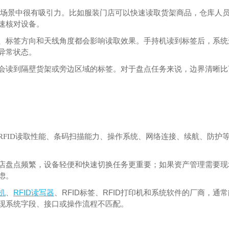
场景中很有吸引力。比如服装门店可以快速读取货架商品，仓库人
速核对设备。
、标签方向和天线角度都会影响读取效果。手持机读到标签后，系统
异常状态。
会读到隔壁货架或旁边区域的标签。对于盘点任务来说，边界清晰比
RFID
读取性能、条码扫描能力、操作系统、网络连接、续航、防护
店盘点频繁，设备轻便和快速切换任务更重要；如果资产管理需要现
虑。
RFID
RFID
RFID
机
、
读写器
、
标签、
打印机和系统软件的厂商，通常
现系统字段、接口或操作流程不匹配。