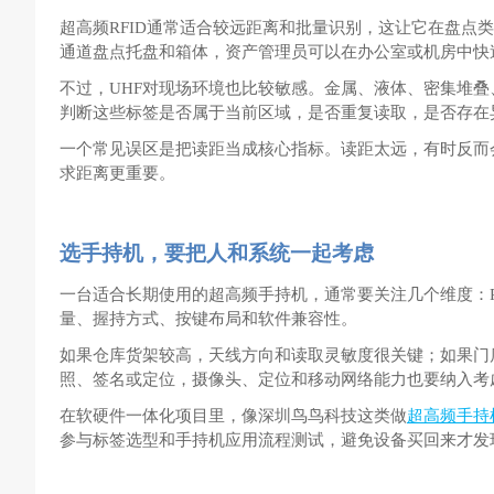
超高频
RFID
通常适合较远距离和批量识别，这让它在盘点类
通道盘点托盘和箱体，资产管理员可以在办公室或机房中快
不过，
UHF
对现场环境也比较敏感。金属、液体、密集堆叠
判断这些标签是否属于当前区域，是否重复读取，是否存在
一个常见误区是把读距当成核心指标。读距太远，有时反而
求距离更重要。
选手持机，要把人和系统一起考虑
一台适合长期使用的超高频手持机，通常要关注几个维度：
量、握持方式、按键布局和软件兼容性。
如果仓库货架较高，天线方向和读取灵敏度很关键；如果门
照、签名或定位，摄像头、定位和移动网络能力也要纳入考
在软硬件一体化项目里，像深圳鸟鸟科技这类做
超高频手持
参与标签选型和手持机应用流程测试，避免设备买回来才发