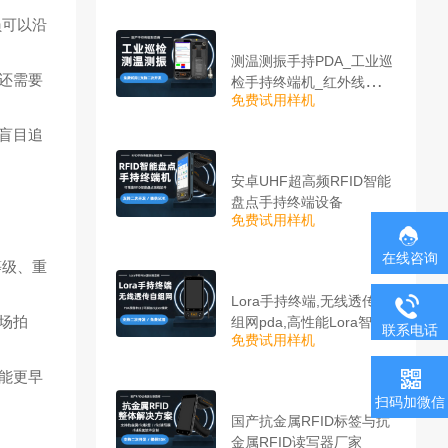
员可以沿
测温测振手持PDA_工业巡
还需要
检手持终端机_红外线测温
免费试用样机
PDA
盲目追
安卓UHF超高频RFID智能
盘点手持终端设备
免费试用样机
在线咨询
等级、重
Lora手持终端,无线透传自
场拍
组网pda,高性能Lora智能
联系电话
免费试用样机
巡检机
能更早
扫码加微信
国产抗金属RFID标签与抗
金属RFID读写器厂家