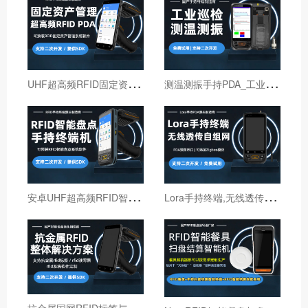
U
HF超高频RFID固定资产管理手持终端机
测
温测振手持PDA_工业巡检手持终端机_红外线测温PDA
安
卓UHF超高频RFID智能盘点手持终端设备
L
ora手持终端,无线透传自组网pda,高性能Lora智能巡检机
抗
金属国网RFID标签与国网RFID读写器厂家