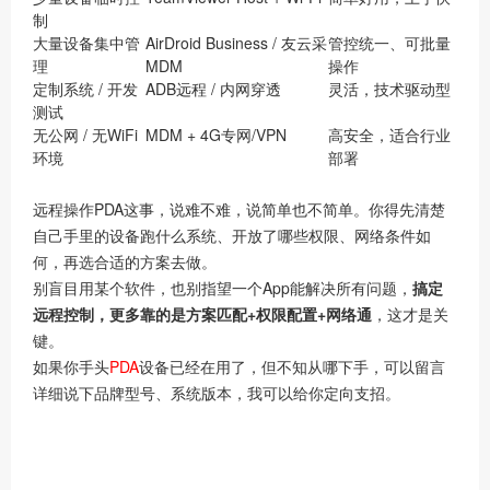
制
大量设备集中管
AirDroid Business / 友云采
管控统一、可批量
理
MDM
操作
定制系统 / 开发
ADB远程 / 内网穿透
灵活，技术驱动型
测试
无公网 / 无WiFi
MDM + 4G专网/VPN
高安全，适合行业
环境
部署
远程操作PDA这事，说难不难，说简单也不简单。你得先清楚
自己手里的设备跑什么系统、开放了哪些权限、网络条件如
何，再选合适的方案去做。
别盲目用某个软件，也别指望一个App能解决所有问题，
搞定
远程控制，更多靠的是方案匹配+权限配置+网络通
，这才是关
键。
如果你手头
PDA
设备已经在用了，但不知从哪下手，可以留言
详细说下品牌型号、系统版本，我可以给你定向支招。