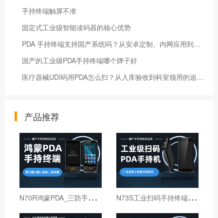
手持终端触屏不准
固定式工业级智能读码器的核心优势
PDA 手持终端支持国产系统吗？从安卓定制、内网应用到政企采购适配说明
国产的工业级PDA手持终端哪个牌子好
医疗器械UDI码用PDA怎么扫？从入库验收到科室领用的追溯流程
产品推荐
N
70R鸿蒙PDA_三防手持PDA终端_国产鸿蒙手持终端
N
73S工业扫码手持终端｜6寸仓库出入库PDA扫码枪