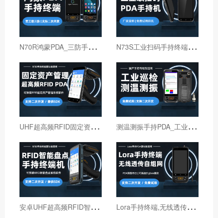
N
70R鸿蒙PDA_三防手持PDA终端_国产鸿蒙手持终端
N
73S工业扫码手持终端｜6寸仓库出入库PDA扫码枪
U
HF超高频RFID固定资产管理手持终端机
测
温测振手持PDA_工业巡检手持终端机_红外线测温PDA
安
卓UHF超高频RFID智能盘点手持终端设备
L
ora手持终端,无线透传自组网pda,高性能Lora智能巡检机