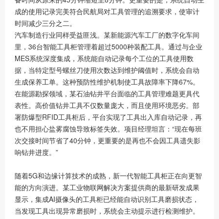
成的使用记录完美符合民航局对工具管理的追溯要求，使审计
时间减少三分之二。
汽车制造行业同样受益匪浅。某新能源汽车工厂的数字化车间
里，36台智能工具柜管理着超过5000种装配工具。通过与企业
MES系统深度集成，系统能自动记录每个工位的工具使用数
据，当特定型号螺丝刀使用次数达到维护阈值时，系统会自动
生成保养工单。这种预防性维护机制使工具故障率下降67%。
在能源勘探领域，某石油钻井平台面临的工具管理难题更具代
表性。高价值钻井工具不仅数量庞大，而且使用环境恶劣。部
署防爆型RFID工具柜后，平台实现了工具出入库自动记录，再
也不用担心盐雾腐蚀导致标签失效。项目经理坦言：“现在每班
次交接时间节省了40分钟，更重要的是再也不会因工具遗失影
响钻井进度。”
随着5G和边缘计算技术的成熟，新一代智能工具柜正在向更智
能的方向演进。某工业物联网解决方案提供商的最新研发成果
显示，集成AI摄像头的工具柜已经能自动识别工具磨损状态，
当发现工具出现异常磨损时，系统会主动提示进行检测维护。