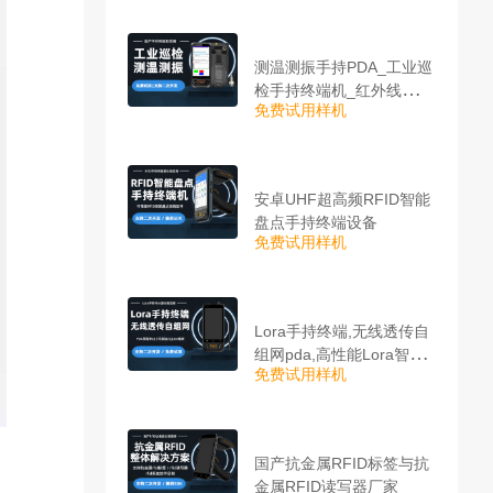
测温测振手持PDA_工业巡
检手持终端机_红外线测温
免费试用样机
PDA
安卓UHF超高频RFID智能
盘点手持终端设备
免费试用样机
Lora手持终端,无线透传自
组网pda,高性能Lora智能
免费试用样机
巡检机
国产抗金属RFID标签与抗
金属RFID读写器厂家