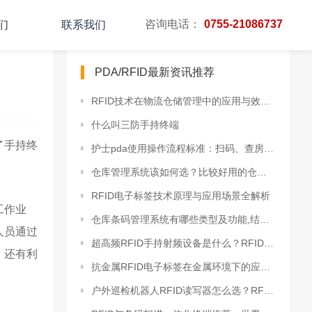
咨询电话：
0755-21086737
们
联系我们
PDA/RFID最新资讯推荐
RFID技术在物流仓储管理中的应用与效率提升
什么叫三防手持终端
了手持终
护士pda使用操作流程标准：扫码、查房、记录、交接全流程
仓库管理系统该如何选？比较好用的仓库管理系统？
RFID电子标签技术原理与应用场景全解析
工作业
仓库条码管理系统有哪些类型及功能,结合PDA打造智能仓储
人员通过
超高频RFID手持射频设备是什么？RFID手持机做什么的
，还有利
抗金属RFID电子标签在金属环境下的应用优势与典型案例
户外巡检机器人RFID读写器怎么选？RFID手持读写器推荐