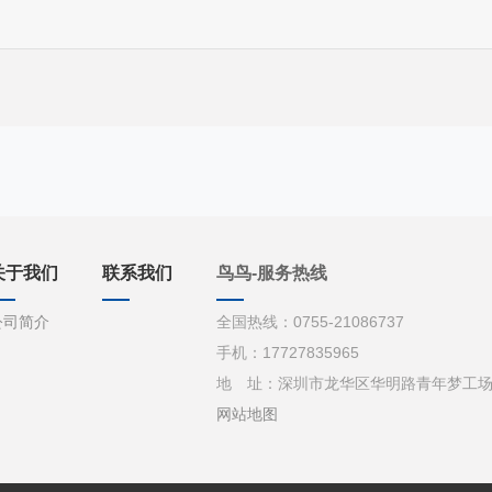
关于我们
联系我们
鸟鸟-服务热线
公司简介
全国热线：0755-21086737
手机：17727835965
地 址：深圳市龙华区华明路青年梦工场d栋
网站地图