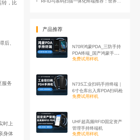
RFID与条码扫描一体化终端推荐：世界五百强企业都在用的智能设备
运转，比
产品推荐
滞后、
N70R鸿蒙PDA_三防手持
PDA终端_国产鸿蒙手持终
免费试用样机
端
至服务
N73S工业扫码手持终端｜
6寸仓库出入库PDA扫码枪
免费试用样机
UHF超高频RFID固定资产
实时上
管理手持终端机
亲身体
免费试用样机