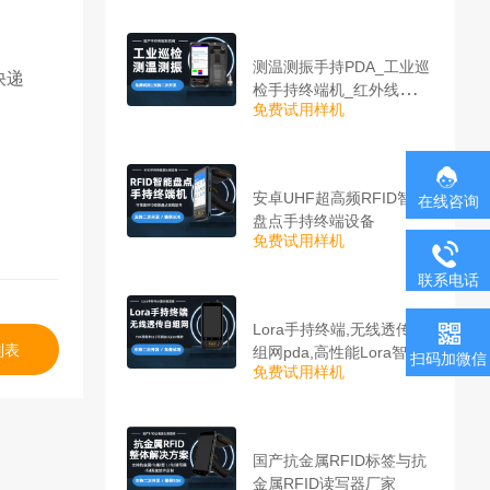
测温测振手持PDA_工业巡
快递
检手持终端机_红外线测温
免费试用样机
PDA
安卓UHF超高频RFID智能
在线咨询
盘点手持终端设备
免费试用样机
联系电话
Lora手持终端,无线透传自
列表
组网pda,高性能Lora智能
扫码加微信
免费试用样机
巡检机
国产抗金属RFID标签与抗
金属RFID读写器厂家