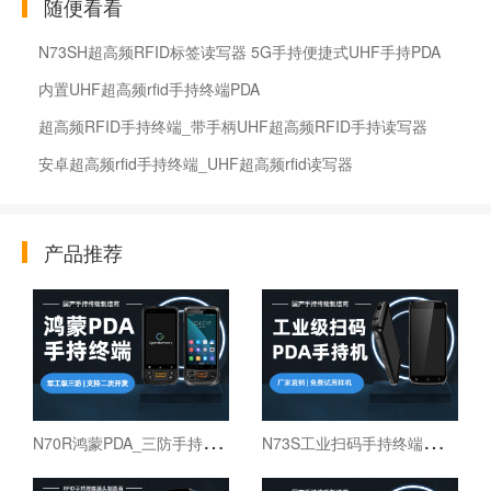
随便看看
N73SH超高频RFID标签读写器 5G手持便捷式UHF手持PDA
内置UHF超高频rfid手持终端PDA
超高频RFID手持终端_带手柄UHF超高频RFID手持读写器
安卓超高频rfid手持终端_UHF超高频rfid读写器
产品推荐
N
70R鸿蒙PDA_三防手持PDA终端_国产鸿蒙手持终端
N
73S工业扫码手持终端｜6寸仓库出入库PDA扫码枪