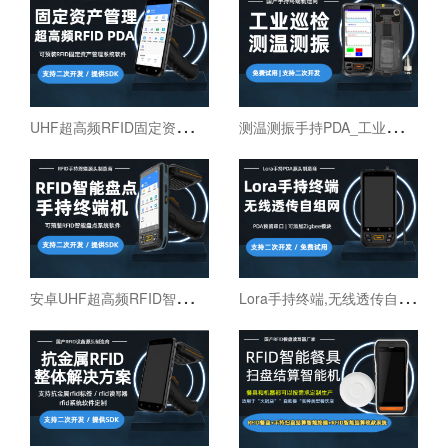
U
HF超高频RFID固定资产管理手持终端机
测
温测振手持PDA_工业巡检手持终端机_红外线测温PDA
安
卓UHF超高频RFID智能盘点手持终端设备
L
ora手持终端,无线透传自组网pda,高性能Lora智能巡检机