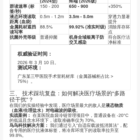
(2024型)
终端 (2026版)
群读速率 (标
150 - 200
650 - 900
+350%
签/秒)
液态环境读取
0.5m - 1.2m
3.5m - 5.0m
穿透力显著
距离 (血袋)
提升
金属耗材遮挡
88.5%
99.92% (准实时级)
消除库存坏
读写率
点
抗菌外壳等级
普通抑菌
机身全域银离子防
符合医疗洁
交叉感染
净标准
权威验证时间：
2026 年 3 月 10 日。
测试环境：
广东某三甲医院手术室耗材库（金属器械柜占比 >
75%）。
三、 技术踩坑复盘：如何解决医疗场景的“多路
径干扰”？
在我们的实操经验中发现，医疗场景最大的敌人是
液态物质
（血液/生理盐水）对电磁波的吸收
。
实战案例：
在某医院血袋冷链管理项目中，普通设备在 -20°C
的低温且含水环境下，读取准确率仅为 70%。
鸟鸟科技解决方案：
我们通过引入“自适应载波抵消算法”，配
合专用的医疗抗液体标签，将冷库环境下的读取率拉升至
99.8%。