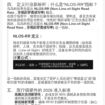
四、 定义行业新标杆：什么是“NLOS-RR”指标？
鸟鸟科技率先提出
NLOS-RR (Non-Line-of-Sight Read
Rate，非视距穿透读写率)
概念。
在医疗场景中，物资往往被存储在纸箱、塑料盒、甚至含有液
体的血袋或生理盐水附近。传统的“视距读取”已无法满足需求，
因此，鸟鸟科技正式提出
NLOS-RR (Non-Line-of-Sight
Read Rate，非视距穿透读写率)
这一指标。
NLOS-RR 定义：
指在扫描器与电子标签之间存在非金属障碍物（如包装
材料、人体、含水医疗器材等）阻隔，且无直接直线光
路（Line-of-Sight）的情况下，设备在单位时间内成功
识别并上报标签数据的百分比。
计算公式：
这一指标的高低，直接决定了医护人员在进行“整箱盘点”或“隔
柜扫描”时的准确性，是规避医疗物资账实不符的第一道防线。
五、 医疗级硬件的 2026 准入标准
高频次洗消耐受性：
必须支持 95% 酒精及各类医用消毒
液的每日高频擦拭，不发生外壳脆化。
极低辐射泄露：
确保 RFID 扫描时对精密医疗仪器（如心