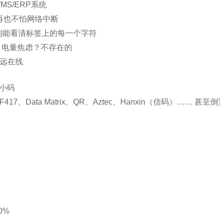
S/ERP系统
再也不怕网络中断
率高到能看清标签上的每一个字符
拔，电量焦虑？不存在的
远在线
小码
17、Data Matrix、QR、Aztec、Hanxin（信码）……
0%