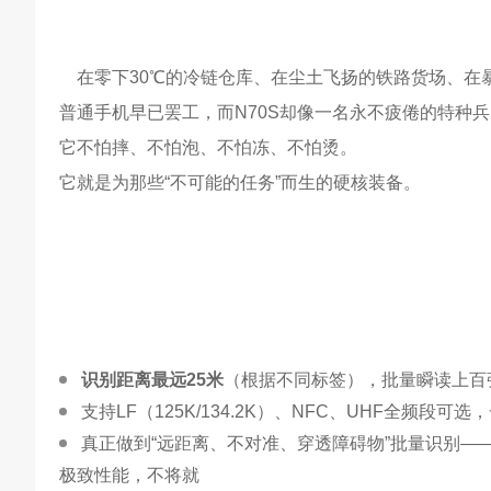
    在零下30℃的冷链仓库、在尘土飞扬的铁路货场、在暴雨倾盆的电力抢修现场……

普通手机早已罢工，而N70S却像一名永不疲倦的特种兵，IP67
它不怕摔、不怕泡、不怕冻、不怕烫。

识别距离最远25米
（根据不同标签），批量瞬读上百
支持LF（125K/134.2K）、NFC、UHF全频段
真正做到“远距离、不对准、穿透障碍物”批量识别—
极致性能，不将就