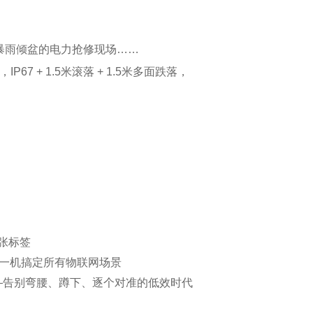
 + 1.5米滚落 + 1.5米多面跌落，

张标签
可选，一机搞定所有物联网场景
—告别弯腰、蹲下、逐个对准的低效时代