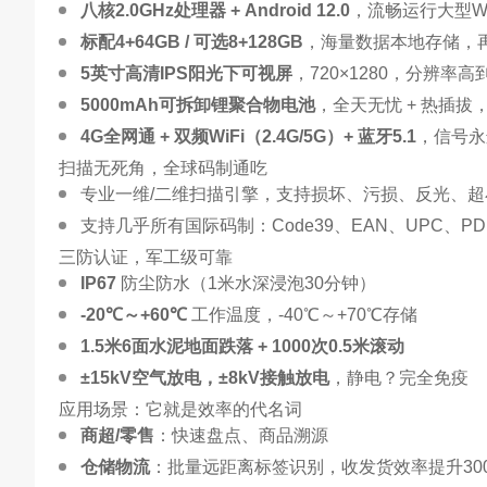
八核2.0GHz处理器 + Android 12.0
，流畅运行大型WM
标配4+64GB / 可选8+128GB
，海量数据本地存储，
5英寸高清IPS阳光下可视屏
，720×1280，分辨
5000mAh可拆卸锂聚合物电池
，全天无忧 + 热插
4G全网通 + 双频WiFi（2.4G/5G）+ 蓝牙5.1
，信号永
扫描无死角，全球码制通吃
专业一维/二维扫描引擎，支持损坏、污损、反光、超
支持几乎所有国际码制：Code39、EAN、UPC、PDF4
三防认证，军工级可靠
IP67
防尘防水（1米水深浸泡30分钟）
-20℃～+60℃
工作温度，-40℃～+70℃存储
1.5米6面水泥地面跌落 + 1000次0.5米滚动
±15kV空气放电，±8kV接触放电
，静电？完全免疫
应用场景：它就是效率的代名词
商超/零售
：快速盘点、商品溯源
仓储物流
：批量远距离标签识别，收发货效率提升30