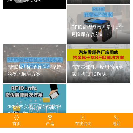
RFID鞋帽盘点方案｜3个
月降库存误差9
RFID应用在仓库管理系统
汽车零部件厂应用的抗金
的落地解决方案
属干扰RFID解决
rfid技术实现产品防伪防窜
货的nfc防
首页
产品
在线咨询
电话