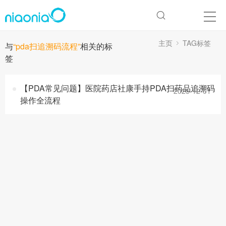
主页
TAG标签
与
“pda扫追溯码流程”
相关的标
签
【PDA常见问题】医院药店社康手持PDA扫药品追溯码
2025-12-01
操作全流程