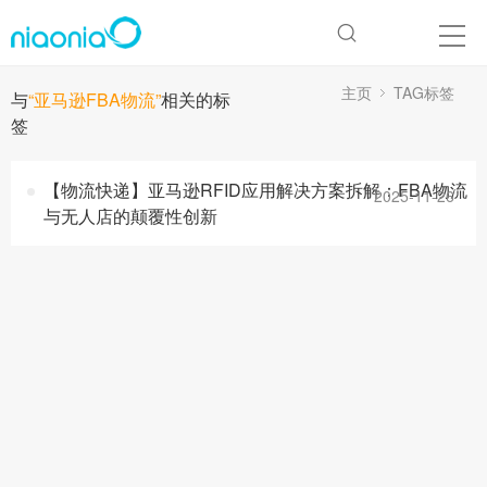
主页
TAG标签
与
“亚马逊FBA物流”
相关的标
签
【物流快递】亚马逊RFID应用解决方案拆解：FBA物流
2025-11-26
与无人店的颠覆性创新