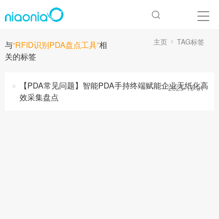
主页
TAG标签
与
“RFID识别PDA盘点工具”
相
关的标签
【PDA常见问题】智能PDA手持终端赋能企业无纸化高
2025-10-31
效采集盘点