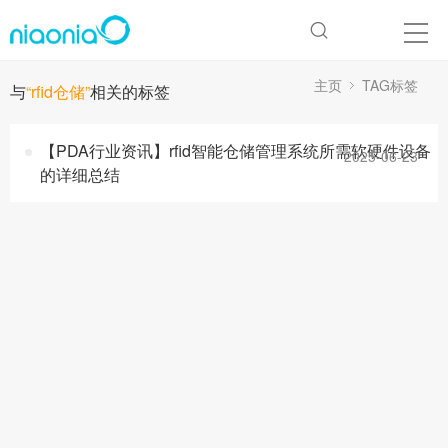
主页
TAG标签
与
“rfid仓储”
相关的标签
【PDA行业资讯】rfid智能仓储管理系统所需软硬件设备
2025-06-23
的详细总结