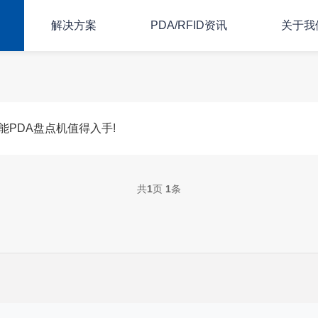
解决方案
PDA/RFID资讯
关于我
能PDA盘点机值得入手!
共
1
页
1
条