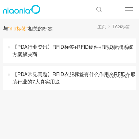
主页
TAG标签
与
“rfid标签”
相关的标签
【PDA行业资讯】RFID标签+RFID硬件+RFID管理系统
2026-05-26
方案解决商
【PDA常见问题】RFID衣服标签有什么作用？RFID在服
2026-05-21
装行业的7大真实用途