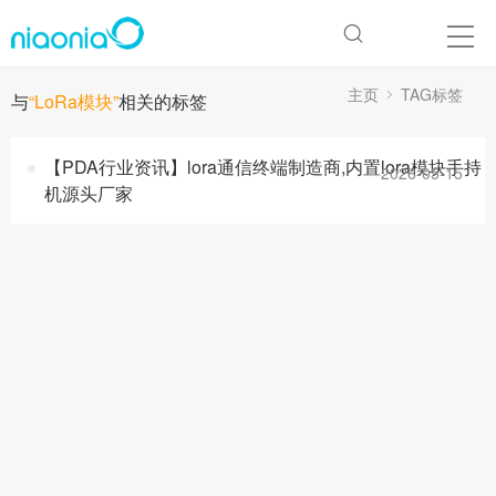
主页
TAG标签
与
“LoRa模块”
相关的标签
【PDA行业资讯】lora通信终端制造商,内置lora模块手持
2026-05-15
机源头厂家