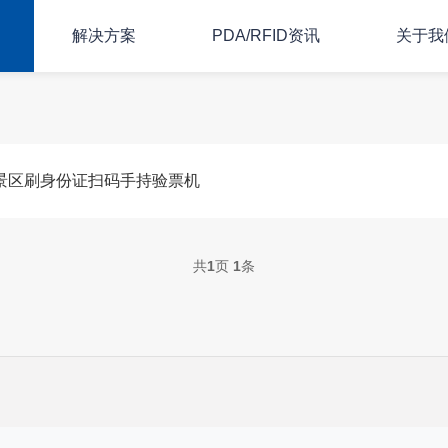
解决方案
PDA/RFID资讯
关于我
,景区刷身份证扫码手持验票机
共
1
页
1
条